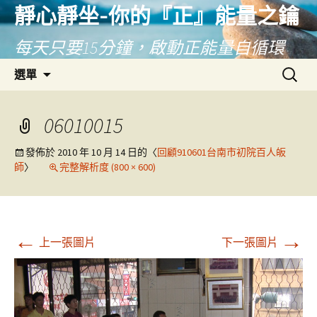
靜心靜坐-你的『正』能量之鑰
每天只要15分鐘，啟動正能量自循環
跳
搜
選單
至
尋
主
關
要
鍵
06010015
內
字:
容
發佈於
2010 年 10 月 14 日
的〈
回顧910601台南市初院百人皈
師
〉
完整解析度 (800 × 600)
←
→
上一張圖片
下一張圖片