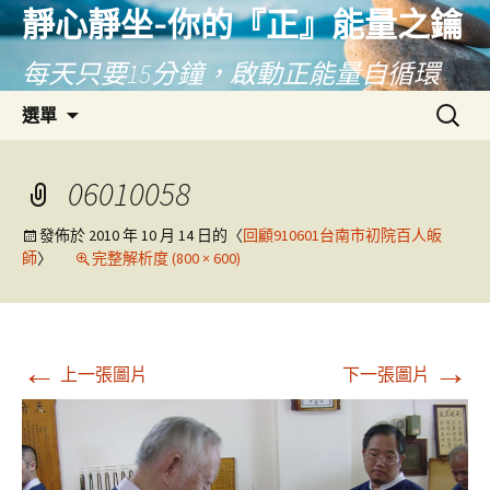
靜心靜坐-你的『正』能量之鑰
每天只要15分鐘，啟動正能量自循環
跳
搜
選單
至
尋
主
關
要
鍵
06010058
內
字:
容
發佈於
2010 年 10 月 14 日
的〈
回顧910601台南市初院百人皈
師
〉
完整解析度 (800 × 600)
←
→
上一張圖片
下一張圖片