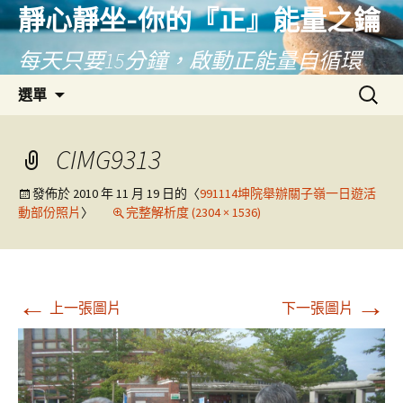
靜心靜坐-你的『正』能量之鑰
每天只要15分鐘，啟動正能量自循環
跳
搜
選單
至
尋
主
關
要
鍵
CIMG9313
內
字:
容
發佈於
2010 年 11 月 19 日
的〈
991114坤院舉辦關子嶺一日遊活
動部份照片
〉
完整解析度 (2304 × 1536)
←
→
上一張圖片
下一張圖片