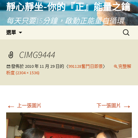
靜心靜坐-你的『正』能量之鑰
每天只要15分鐘，啟動正能量自循環
跳
搜
選單
至
尋
主
關
要
鍵
CIMG9444
內
字:
容
發佈於
2010 年 11 月 29 日
的〈
991128奮鬥日即景
〉
完整解
析度 (2304 × 1536)
←
→
上一張圖片
下一張圖片