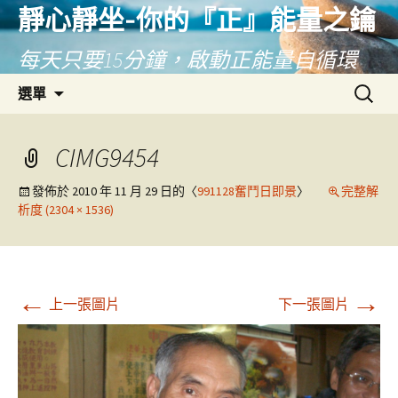
靜心靜坐-你的『正』能量之鑰
每天只要15分鐘，啟動正能量自循環
跳
搜
選單
至
尋
主
關
要
鍵
CIMG9454
內
字:
容
發佈於
2010 年 11 月 29 日
的〈
991128奮鬥日即景
〉
完整解
析度 (2304 × 1536)
←
→
上一張圖片
下一張圖片