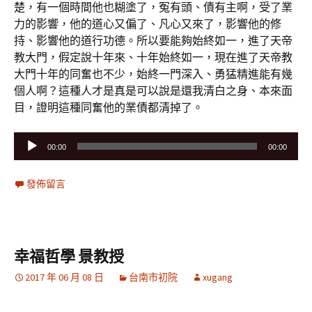
楚，有一個時間他也糊塗了，冤有頭、債有主啊，受了業
力的影響，他的道心又偏了、凡心又來了，影響他的修
持、影響他的道行功德。所以要能夠始終如一，進了天帝
教大門，假定說十年來、十年始終如一，現在進了天帝教
大門十年的同奮也不少，始終一門深入、勇猛精進能有幾
個人啊？這種人才是真是可以說是還我清白之身、本來面
目，證明這種同奮他的業債都清掉了。
音
00:00
00:00
訊
播
發佈留言
放
器
幸福哲學 景教授
2017 年 06 月 08 日
台南市初院
xugang