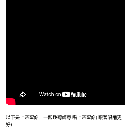
以下是上帝聖誥︰一起聆聽師尊 唱上帝聖誥( 跟著唱誦更
好)