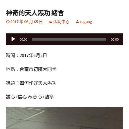
神奇的天人炁功 緒含
2017 年 06 月 05 日
炁功中心
xugang
音
00:00
00:00
訊
播
時間︰2017年6月2日
放
器
地點︰台南市初院大同堂
講題︰如何作好天人炁功
誠心+信心 Vs 慈心+熱準