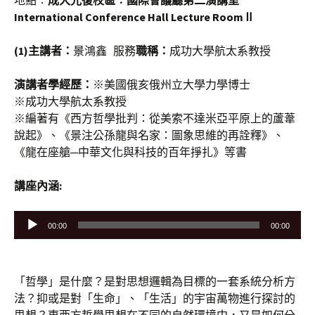
地點︰
成大光復校區︰國際會議廳第二演講室
International Conference Hall Lecture RoomⅡ
(1)主講者：
景鴻鑫 服務
職稱：
成功大學航太系教授
演講者學經歷：
※美國俄亥俄州立大學力學博士
※成功大學航太系教授
※編著有《西方哲學批判：從美索不達米亞平原上的蘆葦
說起》、《景注公孫龍與名家：圖象思維的再詮釋》、
《龍在座艙─中華文化與科技的百年掙扎》等書
講座內涵:
音
00:00
00:00
訊
播
放
「哲學」是什麼？是對思想邏輯為目標的一套系統分析方
器
法？抑或是對「生命」、「生活」的宇宙萬物進行探討的