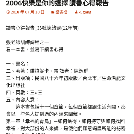
2006快樂是你的選擇 讀書心得報告
2018 年 07 月 10 日
讀書會
xugang
讀書心得報告_35號陳緒罡(12年前)
張老師訓練課程之一
看一本書，並寫下讀書心得
一、書名：
二、著著：維拉妮卡、雷 譯者︰陳逸群
三、出版項：民國八十六年初版版／台北市／生命潛能文
化出版社
四、頁數：三○三
五、內容大意：
這本書包括十一個章節，每個章節都跟生活有關，都
會以一些名人提到過的內涵來闡釋。
第一章「幸福的青鳥」—如何獲得，如何持守與如何找回
幸福，對大部份的人來說，是使他們願意竭盡所能的祕密