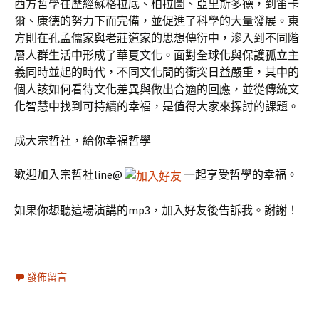
西方哲學在歷經蘇格拉底、柏拉圖、亞里斯多德，到笛卡
爾、康德的努力下而完備，並促進了科學的大量發展。東
方則在孔孟儒家與老莊道家的思想傳衍中，滲入到不同階
層人群生活中形成了華夏文化。面對全球化與保護孤立主
義同時並起的時代，不同文化間的衝突日益嚴重，其中的
個人該如何看待文化差異與做出合適的回應，並從傳統文
化智慧中找到可持續的幸福，是值得大家來探討的課題。
成大宗哲社，給你幸福哲學
歡迎加入宗哲社line@
一起享受哲學的幸福。
如果你想聽這場演講的mp3，加入好友後告訴我。謝謝！
發佈留言