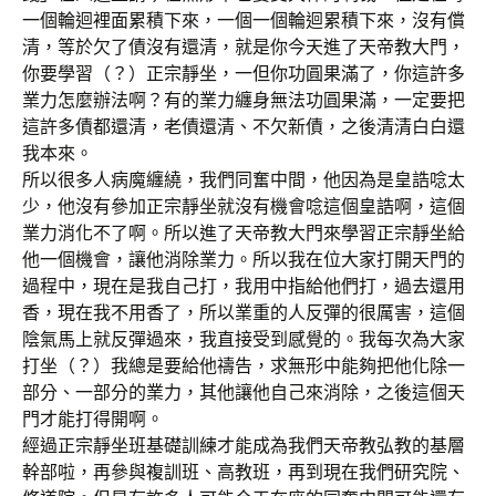
一個輪迴裡面累積下來，一個一個輪迴累積下來，沒有償
清，等於欠了債沒有還清，就是你今天進了天帝教大門，
你要學習（？）正宗靜坐，一但你功圓果滿了，你這許多
業力怎麼辦法啊？有的業力纏身無法功圓果滿，一定要把
這許多債都還清，老債還清、不欠新債，之後清清白白還
我本來。
所以很多人病魔纏繞，我們同奮中間，他因為是皇誥唸太
少，他沒有參加正宗靜坐就沒有機會唸這個皇誥啊，這個
業力消化不了啊。所以進了天帝教大門來學習正宗靜坐給
他一個機會，讓他消除業力。所以我在位大家打開天門的
過程中，現在是我自己打，我用中指給他們打，過去還用
香，現在我不用香了，所以業重的人反彈的很厲害，這個
陰氣馬上就反彈過來，我直接受到感覺的。我每次為大家
打坐（？）我總是要給他禱告，求無形中能夠把他化除一
部分、一部分的業力，其他讓他自己來消除，之後這個天
門才能打得開啊。
經過正宗靜坐班基礎訓練才能成為我們天帝教弘教的基層
幹部啦，再參與複訓班、高教班，再到現在我們研究院、