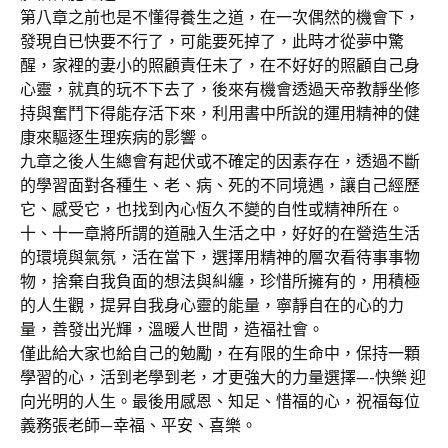
第八章之前也是不懂得養生之道，在一次偶然的機會下，
發現自已快要不行了，可能要死掉了，此時才從夢中驚
醒，家裡的妻小的照顧責任未了，在不好好的照顧自己身
心靈，就真的玩不下去了，後來有機會透過天帝教靜坐修
持與奮鬥下得能存活下來，利用書中所說的運用精神的健
康來驅逐生理疾病的影響。
九章之後人生總會有起伏或不確定的因素存在，透過不斷
的學習面對各種生、老、病、死的不同境遇，讓自己經歷
它、感受它，也找到內心恆久不變的自性或精神所在。
十、十一章將所謂的道融入生活之中，好好的在營造生活
的環境與氣氛，活在當下，選擇用精神的層次看待事事物
物，捨棄自我負面的想法與糾纏，珍惜所擁有的，用積極
的人生觀，提昇自我身心靈的能量，寧靜自在的心的力
量，善發出光輝，溫暖人世間，造福社會。
僅此給大家也給自己的勉勵，在有限的生命中，保持一顆
學習的心，活到老學到老，才更強大的力量選擇—-快樂 迎
向光明的人生。最後用感恩、知足、惜福的心，祝福每位
義務張老師—幸福、平安、喜樂。