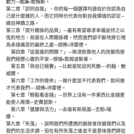
動力—威廉•詹姆斯。
第二章「認同自我」，你的每一個選擇均源自於你認為自
己是什麼樣的人，而它同時也代表你對自我價值的認定—
摘自神蹟之路。
第三章「提升關係的品質」—最有希望尋求幸福並持之以
恆的地方，就是在人際關係裡，然而我們卻不斷地將它視
為承接痛苦的最終之處—胡佛•沛雷德。
第四章「這是誰的問題？」—無須依靠他人的改變而使
我們經歷心靈的平安—傑瑞•詹姆波斯基。
第五章「與自已競賽」—比較是知足的死敵—-約翰、鮑
威爾。
第六章「工作的使命」—做什麼並不代表我們，如何做
才代表我們—-胡佛•沛雷德。
第七章「輕鬆看金錢」—世界上沒有一件東西比金錢更
能使人敗壞—史費瑟斯。
第八章「健康與活力」—永遠有新局面—吉妲•瑞
娜。
第九章「失落」，說明我們所遭遇的變故會改變我們以及
我們的生活步調，但在有所失落之後並不是意味我們將從