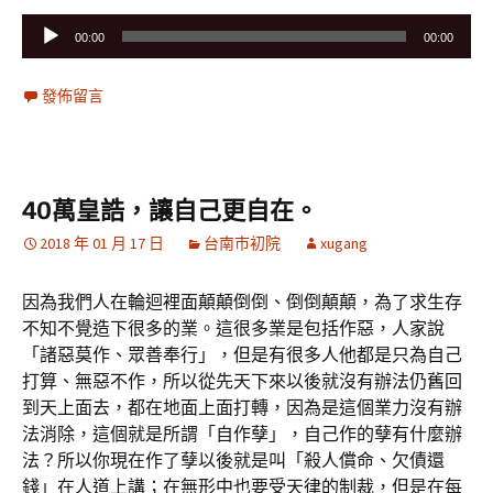
音
00:00
00:00
訊
播
發佈留言
放
器
40萬皇誥，讓自己更自在。
2018 年 01 月 17 日
台南市初院
xugang
因為我們人在輪迴裡面顛顛倒倒、倒倒顛顛，為了求生存
不知不覺造下很多的業。這很多業是包括作惡，人家說
「諸惡莫作、眾善奉行」，但是有很多人他都是只為自己
打算、無惡不作，所以從先天下來以後就沒有辦法仍舊回
到天上面去，都在地面上面打轉，因為是這個業力沒有辦
法消除，這個就是所謂「自作孽」，自己作的孽有什麼辦
法？所以你現在作了孽以後就是叫「殺人償命、欠債還
錢」在人道上講；在無形中也要受天律的制裁，但是在每