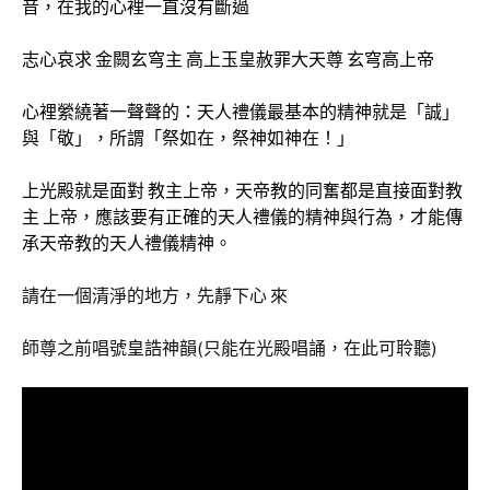
音，在我的心裡一直沒有斷過
志心哀求 金闕玄穹主 高上玉皇赦罪大天尊 玄穹高上帝
心裡縈繞著一聲聲的：天人禮儀最基本的精神就是「誠」
與「敬」，所謂「祭如在，祭神如神在！」
上光殿就是面對 教主上帝，天帝教的同奮都是直接面對教
主 上帝，應該要有正確的天人禮儀的精神與行為，才能傳
承天帝教的天人禮儀精神。
請在一個清淨的地方，先靜下心 來
師尊之前唱號皇誥神韻(只能在光殿唱誦，在此可聆聽)