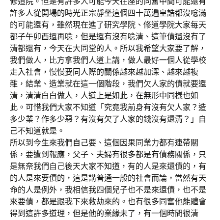
修道院。但是有許多人可能今天在座的同奮中間可能還有
許多人從開場的時光正宗靜坐這個四十萬遍皇誥都沒唸滿
的可能還有，雖然現在進了研究學院、修道學院大家每天
都子午卯酉還再唸，但是還有沒有唸清、這筆債還沒有了
清都還有，今天在大同堂的人。所以我希望大家要了解，
我們做人，比方拿我們人道上講，做人最好一個人從學校
走入社會，慢慢要同人際的關係越來越加深、越來越複
雜，結業、造業就在這一個階段，我們欠人家的債就要還
清，清清白白做人，人道上是如此，在無形中同樣也如
此。可惜我們大家不知道「究竟我前身有沒有欠人家？造
多少業？作多少惡？有沒有欠了人家的錢沒有還清？」自
己不知道就是。
所以到今生來我們自己要、這個因果同業力都有連帶關
係，要遭到報應，父子、夫婦有很多都是有債務關係，只
是無奈我們自己後天大家不知道，有的人是來還債的，有
的人是來要債的，這是講普通一般的社會而論，當然有天
命的人是例外，我相信我四個兒子也不是來還債，也不是
來要債，都是跟我下來救劫來的。也有很多同奮他能體會
得到這許多道理，但是他的業緣未了，有一個時間很清