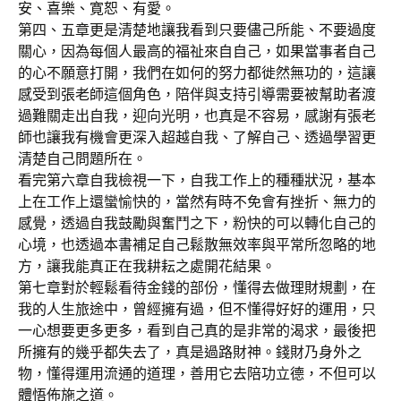
安、喜樂、寛恕、有愛。
第四、五章更是清楚地讓我看到只要儘己所能、不要過度
關心，因為每個人最高的福祉來自自己，如果當事者自己
的心不願意打開，我們在如何的努力都徙然無功的，這讓
感受到張老師這個角色，陪伴與支持引導需要被幫助者渡
過難關走出自我，迎向光明，也真是不容易，感謝有張老
師也讓我有機會更深入超越自我、了解自己、透過學習更
清楚自己問題所在。
看完第六章自我檢視一下，自我工作上的種種狀況，基本
上在工作上還蠻愉快的，當然有時不免會有挫折、無力的
感覺，透過自我鼓勵與奮鬥之下，粉快的可以轉化自己的
心境，也透過本書補足自己鬆散無效率與平常所忽略的地
方，讓我能真正在我耕耘之處開花結果。
第七章對於輕鬆看待金錢的部份，懂得去做理財規劃，在
我的人生旅途中，曾經擁有過，但不懂得好好的運用，只
一心想要更多更多，看到自己真的是非常的渴求，最後把
所擁有的幾乎都失去了，真是過路財神。錢財乃身外之
物，懂得運用流通的道理，善用它去陪功立德，不但可以
體悟佈施之道。