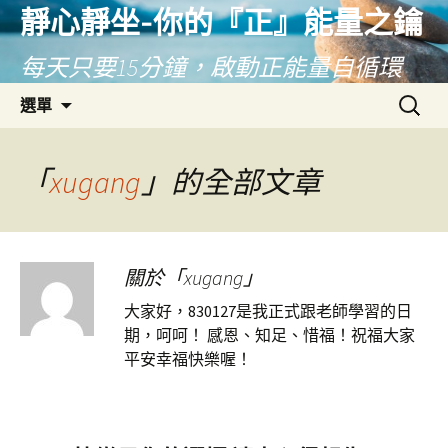
靜心靜坐-你的『正』能量之鑰
每天只要15分鐘，啟動正能量自循環
跳
搜
選單
至
尋
主
關
要
鍵
「
xugang
」的全部文章
內
字:
容
關於「xugang」
大家好，830127是我正式跟老師學習的日
期，呵呵！ 感恩、知足、惜福！祝福大家
平安幸福快樂喔！