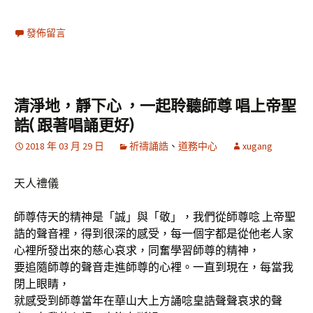
發佈留言
清淨地，靜下心 ，一起聆聽師尊 唱上帝聖
誥( 跟著唱誦更好)
2018 年 03 月 29 日
祈禱誦誥
、
道務中心
xugang
天人禮儀
師尊侍天的精神是「誠」與「敬」，我們從師尊唸 上帝聖
誥的聲音裡，得到很深的感受，每一個字都是從他老人家
心裡所發出來的慈心哀求，同奮學習師尊的精神，
要追隨師尊的聲音走進師尊的心裡。一直到現在，每當我
閉上眼睛，
就感受到師尊當年在華山大上方誦唸皇誥聲聲哀求的聲