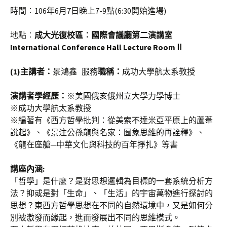
時間︰106年6月7日晚上7-9點(6:30開始進場)
地點︰
成大光復校區︰國際會議廳第二演講室
International Conference Hall Lecture RoomⅡ
(1)主講者：
景鴻鑫 服務
職稱：
成功大學航太系教授
演講者學經歷：
※美國俄亥俄州立大學力學博士
※成功大學航太系教授
※編著有《西方哲學批判：從美索不達米亞平原上的蘆葦
說起》、《景注公孫龍與名家：圖象思維的再詮釋》、
《龍在座艙─中華文化與科技的百年掙扎》等書
講座內涵:
「哲學」是什麼？是對思想邏輯為目標的一套系統分析方
法？抑或是對「生命」、「生活」的宇宙萬物進行探討的
思想？東西方哲學思想在不同的自然環境中，又是如何分
別被激發而緣起，進而發展出不同的思維模式。