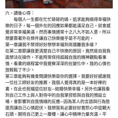
六、讀後心得：
每個人一生都在忙忙碌碌的過，追求能夠過得幸福快
樂的日子，每一個外在的回應如果都能滿足自己，就會感
覺非常幸福美滿，然而事情通常十之八九不如人意，所以
想要靠著外在條件讓自己快樂幾乎是不可能的，
第一章讓我不禁得好好想想幸福到底還離我多遠？
在第二章節讓我更清楚自己不快樂的原因，竟然是自我負
面想法在操作，不能時常保持超越自我的精神觀點看事
情，看書的過程當中我覺察深深的在變化中，我的心情也
放輕鬆了不少。
第三章能夠有機會閱讀快樂是你的選擇，我要好好感謝我
一位社工師好友的推薦，我個人覺得真的是一本好棒的
書，在此也祝福這位好友—結婚快樂幸福。另外也讓我看
到自己工作上與人對待中的自我掌控慾與自我的預設立
場，會影響到自我情緒的反應—因為某人的言語與行為態
度而讓自己心情起伏。我想我有必要好好寛恕心中這顆大
石頭，期待自己更上一層樓，讓心中精神力量充滿，平