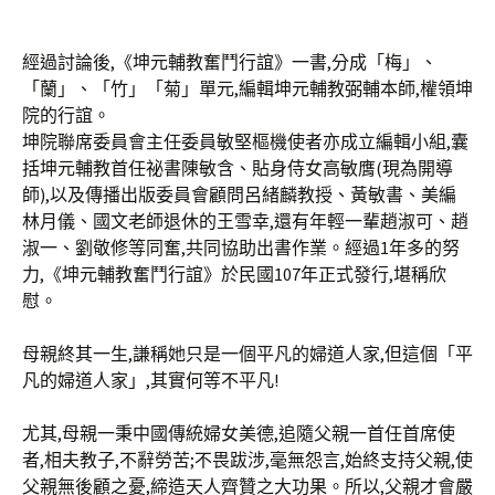
經過討論後,《坤元輔教奮鬥行誼》一書,分成「梅」、
「蘭」、「竹」「菊」單元,編輯坤元輔教弼輔本師,權領坤
院的行誼。
坤院聯席委員會主任委員敏堅樞機使者亦成立編輯小組,囊
括坤元輔教首任祕書陳敏含、貼身侍女高敏膺(現為開導
師),以及傳播出版委員會顧問呂緒麟教授、黃敏書、美編
林月儀、國文老師退休的王雪幸,還有年輕一輩趙淑可、趙
淑一、劉敬修等同奮,共同協助出書作業。經過1年多的努
力,《坤元輔教奮鬥行誼》於民國107年正式發行,堪稱欣
慰。
母親終其一生,謙稱她只是一個平凡的婦道人家,但這個「平
凡的婦道人家」,其實何等不平凡!
尤其,母親一秉中國傳統婦女美德,追隨父親一首任首席使
者,相夫教子,不辭勞苦;不畏跋涉,毫無怨言,始終支持父親,使
父親無後顧之憂,締造天人齊贊之大功果。所以,父親才會嚴