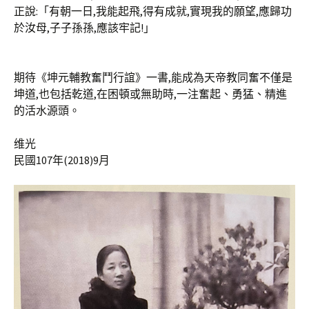
正說:「有朝一日,我能起飛,得有成就,實現我的願望,應歸功
於汝母,子子孫孫,應該牢記!」
期待《坤元輔教奮鬥行誼》一書,能成為天帝教同奮不僅是
坤道,也包括乾道,在困頓或無助時,一注奮起、勇猛、精進
的活水源頭。
维光
民國107年(2018)9月