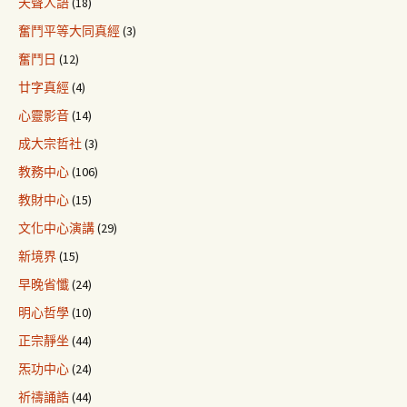
天聲人語
(18)
奮鬥平等大同真經
(3)
奮鬥日
(12)
廿字真經
(4)
心靈影音
(14)
成大宗哲社
(3)
教務中心
(106)
教財中心
(15)
文化中心演講
(29)
新境界
(15)
早晚省懺
(24)
明心哲學
(10)
正宗靜坐
(44)
炁功中心
(24)
祈禱誦誥
(44)