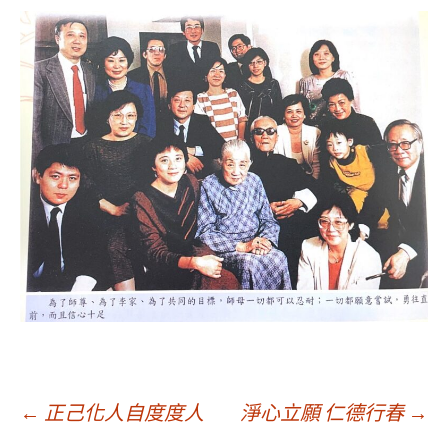
文
←
正己化人自度度人
淨心立願 仁德行春
→