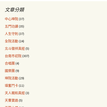
文章分類
中心坤院
(37)
五門功課
(35)
人生守則
(37)
全院活動
(24)
北斗徵祥真經
(5)
台南市初院
(307)
合唱團
(4)
國樂團
(9)
坤院活動
(29)
填奮鬥卡
(11)
天人親和真經
(3)
天曹寶誥
(5)