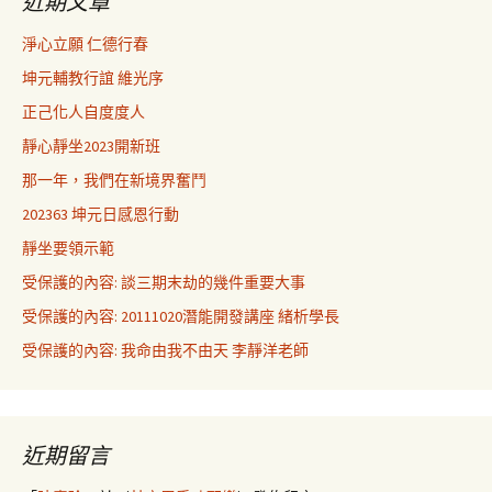
近期文章
淨心立願 仁德行春
坤元輔教行誼 維光序
正己化人自度度人
靜心靜坐2023開新班
那一年，我們在新境界奮鬥
202363 坤元日感恩行動
靜坐要領示範
受保護的內容: 談三期末劫的幾件重要大事
受保護的內容: 20111020潛能開發講座 緒析學長
受保護的內容: 我命由我不由天 李靜洋老師
近期留言