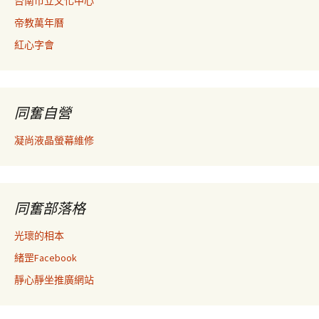
台南市立文化中心
帝教萬年曆
紅心字會
同奮自營
凝尚液晶螢幕維修
同奮部落格
光瓌的相本
緒罡Facebook
靜心靜坐推廣網站