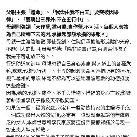
父親主張「造命」、「我命由我不由天」要突破因果
律」、「要跳出三界外,不在五行中」
。
母親則強調「天作孽,猶可違;自作孽,不可活。每個人應該
為自己所種下去的因,承擔起應該承擔的果報。」
母親一生渡陰無數,即使受創、住院仍承擔無形渡陰的天命,
不顧別人的勸阻;母親堅持:「除非陽壽已盡,否則這個擔子
我是不可能放下的。。
行道助道60餘年,母親忽視自己身心疼痛,與人道上的各種危
難,默默承擔執行初一、十五的超渡天命。她把所有的挫折,
視作尋常的考驗,絲毫不認為可以憑她渡陰無數的功德抵消
這些磨難。
因為,她的承擔、成全、不爭與惜物、惜福的身心言教,影響
著耕樂堂李氏子孫及天帝教同奮。
如果每一個幸福的家庭,必定有一雙勤儉持家的主婦巧手;每
一個成功傑出人物的背後,必定有一位默默奉獻讓他無虞匱
乏的女人;本師世尊和李氏家族將這份榮譽都歸諸於母親一
智忠夫人坤元輔教。