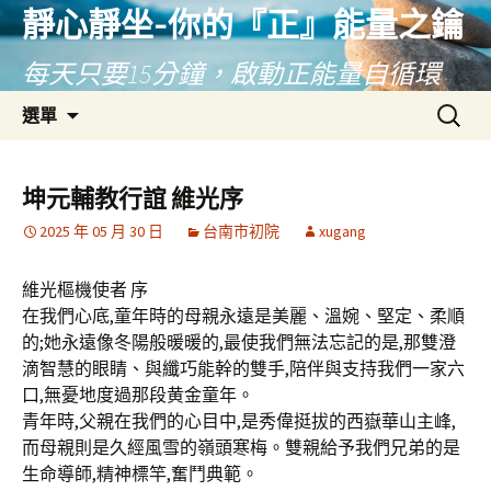
靜心靜坐-你的『正』能量之鑰
每天只要15分鐘，啟動正能量自循環
跳
搜
選單
至
尋
主
關
要
鍵
坤元輔教行誼 維光序
內
字:
2025 年 05 月 30 日
台南市初院
xugang
容
維光樞機使者 序
在我們心底,童年時的母親永遠是美麗、溫婉、堅定、柔順
的;她永遠像冬陽般暖暖的,最使我們無法忘記的是,那雙澄
滴智慧的眼睛、與纖巧能幹的雙手,陪伴與支持我們一家六
口,無憂地度過那段黄金童年。
青年時,父親在我們的心目中,是秀偉挺拔的西嶽華山主峰,
而母親則是久經風雪的嶺頭寒梅。雙親給予我們兄弟的是
生命導師,精神標竿,奮鬥典範。