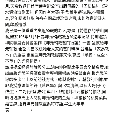
母親於民國86年帶著她未了的悲願,離開塵世。民國104年6
月,天帝教退任首席使者辦公室出版母親的《回憶錄》《智
水源流濟剛柔》,但因作者大哥(子弋·維生)撰寫時,卒壽體
衰,翌年歸證無形,許多有關母親珍貴史實,未能詳實留駐人
間,頗感遺憾。
我已是一位垂垂老矣近90歲的老人,亦是目前僅存的華山同
奮,鑑於106年6月8日為坤元輔教證道20週年紀念,特地邀請
坤院聯席委員會製作《坤元輔教奮鬥行誼》一書,呈獻給坤
元輔教,希望同奮效法她老人家的奮鬥精神,並曉悟「家為教
本」的重要,更踵武坤元輔教履踐天命,克盡「承擔、成全、
不爭」的光輝情操。
該項提議經過討論與分工,決由坤院聯席委員會全權負責,並
議請趙光武開導師負責主導相關採訪與編纂事官:趙光武開
導師多次北上以前訪談方式，錄製我對坤元輔教的回憶,並
經我授意匯總節錄《慈恩集》與《智清蘊,以及大哥(子弋·
维生)、二哥(子堅·維公)與四・維剛)對坤元輔教的懷念,同
時增增錄天上人間對坤元輔教的金勉、坤輔教的私房菜與
嘉言錄,還有坤元輔教靈系叮嚀語,畢生大事年
表⋯⋯⋯⋯⋯。