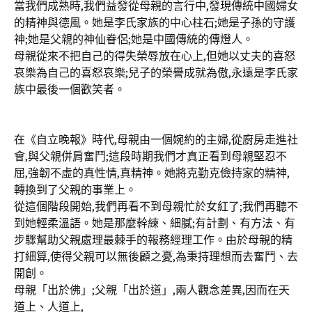
當我們成熟時,我們益發從母親的言行中,發現傳統中國婦女
的精神與德風。她是李氏家族的中心柱石;她是子孫的守護
神;她是父親的神仙眷侶;她是中國傳統的傳燈人。
母親從來不把自己的得失榮辱放在心上,但她以丈夫的喜怒
哀樂為自己的喜怒哀樂;兒子的榮譽成就為傲,永遠是李氏家
族中最後一個歡笑者。
在《自立晚報》時代,母親由一個婉約的主婦,從廚房走進社
會,與父親併肩奮鬥;這段時期我們才真正看到母親堅忍不
屈,強韌不虛的真性情,真精神。她將克勤克儉持家的精神,
轉換到了父親的事業上。
從這個階段開始,我們再看不到母親忙於女紅了;我們再聽不
到她輕柔溫語。她是那麼幹練、細膩;有計劃、有方法、有
步驟幫助父親處理最棘手的報務經理工作。由於母親的精
打細算,使得父親可以無後顧之憂,為秉持理想而去奮鬥、去
開創。
母親「出於佛」;父親「出於道」,兩人觀念差異,因而在天
道上、人道上,