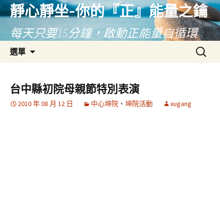
靜心靜坐-你的『正』能量之鑰
每天只要15分鐘，啟動正能量自循環
跳
搜
選單
至
尋
主
關
要
鍵
台中縣初院母親節特別表演
內
字:
2010 年 08 月 12 日
中心坤院
、
坤院活動
xugang
容