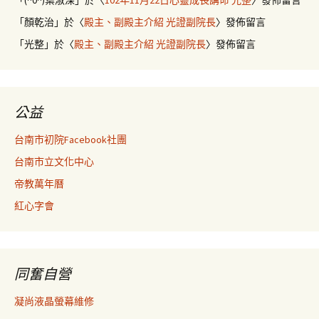
「
(^0^)葉淑深
」於〈
102年11月22日心靈成長講命 光整
〉發佈留言
「
顏乾治
」於〈
殿主、副殿主介紹 光證副院長
〉發佈留言
「
光整
」於〈
殿主、副殿主介紹 光證副院長
〉發佈留言
公益
台南市初院Facebook社團
台南市立文化中心
帝教萬年曆
紅心字會
同奮自營
凝尚液晶螢幕維修