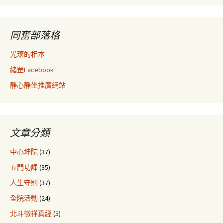
同奮部落格
光瓌的相本
緒罡Facebook
靜心靜坐推廣網站
文章分類
中心坤院
(37)
五門功課
(35)
人生守則
(37)
全院活動
(24)
北斗徵祥真經
(5)