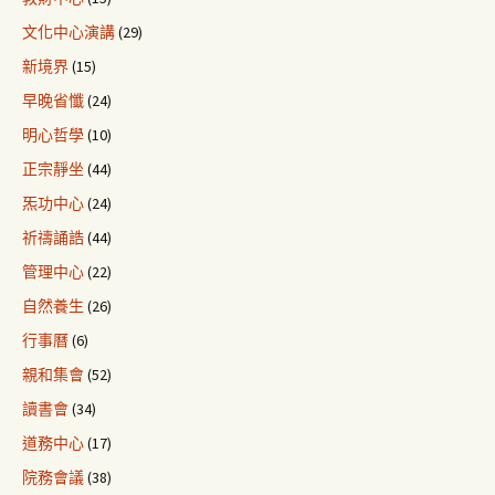
文化中心演講
(29)
新境界
(15)
早晚省懺
(24)
明心哲學
(10)
正宗靜坐
(44)
炁功中心
(24)
祈禱誦誥
(44)
管理中心
(22)
自然養生
(26)
行事曆
(6)
親和集會
(52)
讀書會
(34)
道務中心
(17)
院務會議
(38)