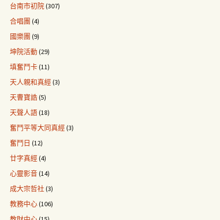
台南市初院
(307)
合唱團
(4)
國樂團
(9)
坤院活動
(29)
填奮鬥卡
(11)
天人親和真經
(3)
天曹寶誥
(5)
天聲人語
(18)
奮鬥平等大同真經
(3)
奮鬥日
(12)
廿字真經
(4)
心靈影音
(14)
成大宗哲社
(3)
教務中心
(106)
教財中心
(15)