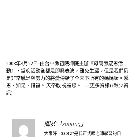
2008年4月22日-由台中縣初院坤院主辦『母親節感恩活
動』，當晚活動全都是即興表演，難免生澀。但是我們仍
是非常感恩與努力的將愛傳給了全天下所有的媽媽喔。感
恩、知足、惜福。 天帝教 祝福您。 … (更多資訊) (較少資
訊)
關於「xugang」
大家好，830127是我正式跟老師學習的日