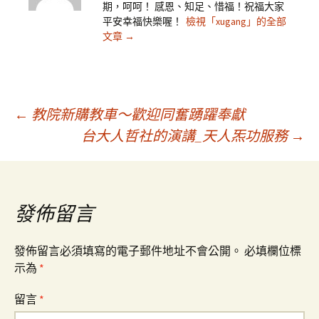
期，呵呵！ 感恩、知足、惜福！祝福大家
平安幸福快樂喔！
檢視「xugang」的全部
文章
→
文
←
教院新購教車～歡迎同奮踴躍奉獻
台大人哲社的演講_天人炁功服務
→
章
導
發佈留言
覽
發佈留言必須填寫的電子郵件地址不會公開。
必填欄位標
示為
*
留言
*