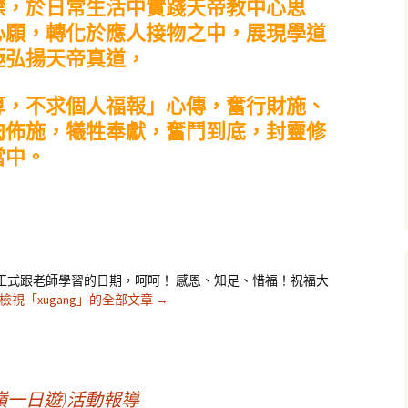
襟，於日常生活中實踐天帝教中心思
心願，轉化於應人接物之中，展現學道
極弘揚天帝真道，
算，不求個人福報」心傳，奮行財施、
肉佈施，犧牲奉獻，奮鬥到底，封靈修
當中。
」
是我正式跟老師學習的日期，呵呵！ 感恩、知足、惜福！祝福大
檢視「xugang」的全部文章
→
嶺一日遊)活動報導