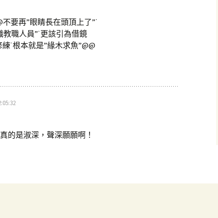
@不要再”眼睛長在頭頂上了”˙
職教職人員”˙更該引為借鏡
練˙根本就是”緣木求魚”@@
:05:32
真的是淑深，聲深願願啊！