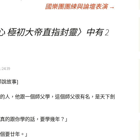
國樂團團練與論壇表演
→
心 極初大帝直指封靈
〉中有 2
:24:39
師說故事]
的人，他跟一個師父學，這個師父很有名，是天下劍
真的跟你學的話，要學幾年？」
個要廿年。」