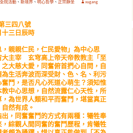
全院活動
、
新境界
、
明心哲學
、
正宗靜坐
xugang
字第三四八號
月十三日辰時
，親親仁民，仁民愛物」為中心思
宙大主宰 玄穹高上帝天帝教教主「至
」之大慈大愛，同奮俯首捫心自問，自
塵為生活奔波而深受財、色、名、利污
心奮鬥，是否凡心死道心萌生？須知惟
本教中心思想，自然流露仁心天性，所
算，為世界人類和平而奮鬥，堪當真正
，自然有成。
出，同奮奮鬥的方式有兩種：犧牲奉
來，綜觀人間同奮的奮鬥歷程，肯犧牲
錢者頗為踴躍，惜以真正能做到「不為