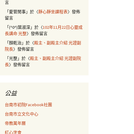
言
「
愛管閒事
」於〈
靜心靜坐課程表
〉發佈
留言
「
(^0^)葉淑深
」於〈
102年11月22日心靈成
長講命 光整
〉發佈留言
「
顏乾治
」於〈
殿主、副殿主介紹 光證副
院長
〉發佈留言
「
光整
」於〈
殿主、副殿主介紹 光證副院
長
〉發佈留言
公益
台南市初院Facebook社團
台南市立文化中心
帝教萬年曆
紅心字會