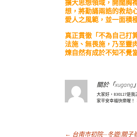
擴大思想領域，開闊胸
想，將勤誦兩誥的救劫
愛人之風範，並一面積
真正貫徹「不為自己打
法施、無畏施，乃至靈
煉自然有成於不知不覺
關於「xugang
大家好，830127
家平安幸福快樂喔！
←
台南市初院—冬遊(關子