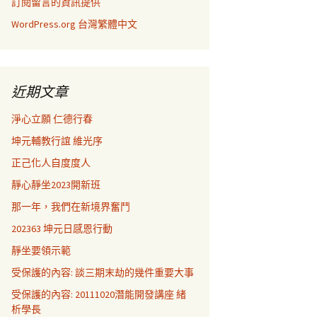
訂閱留言的資訊提供
WordPress.org 台灣繁體中文
近期文章
淨心立願 仁德行春
坤元輔教行誼 維光序
正己化人自度度人
靜心靜坐2023開新班
那一年，我們在新境界奮鬥
202363 坤元日感恩行動
靜坐要領示範
受保護的內容: 談三期末劫的幾件重要大事
受保護的內容: 20111020潛能開發講座 緒
析學長