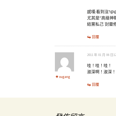
感嘆:看到沒?@
尤其是”高級神
結黨私己˙封靈修
回覆
2011 年 01 月 06 日12
哇！哇！哇！
淑深啊！淑深！
xugang
回覆