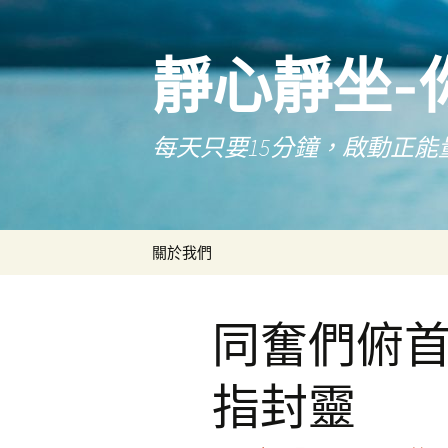
靜心靜坐-
每天只要15分鐘，啟動正能
跳
關於我們
至
主
要
同奮們俯首
內
容
指封靈