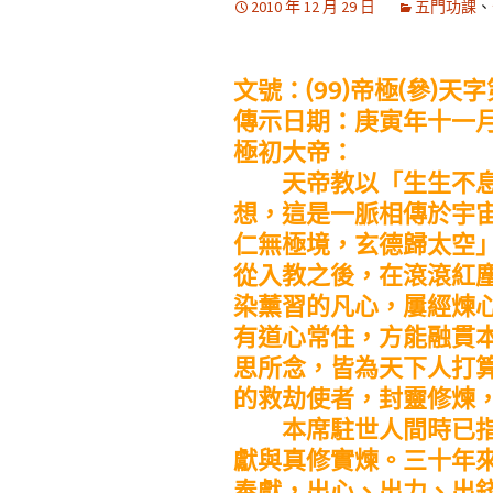
2010 年 12 月 29 日
五門功課
、
文號：(99)帝極(參)天
傳示日期：庚寅年十一
極初大帝：
天帝教以「生生不息
想，這是一脈相傳於宇
仁無極境，玄德歸太空
從入教之後，在滾滾紅
染薰習的凡心，屢經煉
有道心常住，方能融貫
思所念，皆為天下人打
的救劫使者，封靈修煉
本席駐世人間時已指
獻與真修實煉。三十年
奉獻，出心、出力、出