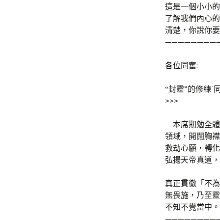
這是一個小小的
了解我們內心的
清楚，你說你要
————————
各位同奮:
“封靈”的修練
>>>
本席期勉全體
領域，開闊胸襟
救劫心願，轉化
弘揚天帝真道，
真正貫徹「不為
無畏施，乃至靈
不知不覺當中。
————————