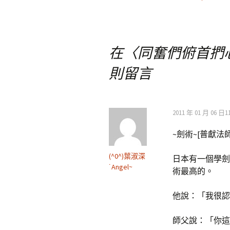
文
章
在〈
同奮們俯首捫
導
則留言
覽
2011 年 01 月 06 日11
~劍術~[普獻法
(^0^)葉淑深
日本有一個學劍
˙Angel~
術最高的。
他說：「我很認
師父說：「你這