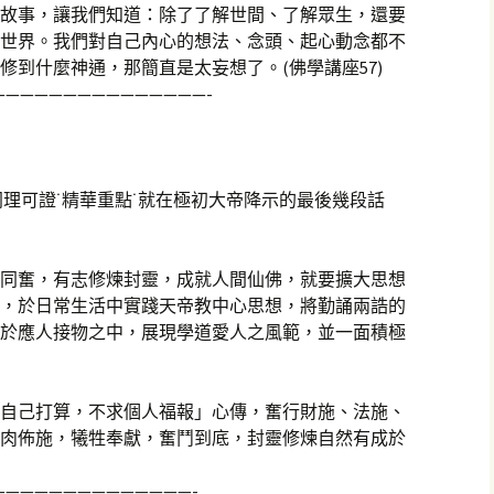
故事，讓我們知道：除了了解世間、了解眾生，還要
世界。我們對自己內心的想法、念頭、起心動念都不
修到什麼神通，那簡直是太妄想了。(佛學講座57)
———————————————-
˙同理可證˙精華重點˙就在極初大帝降示的最後幾段話
同奮，有志修煉封靈，成就人間仙佛，就要擴大思想
，於日常生活中實踐天帝教中心思想，將勤誦兩誥的
於應人接物之中，展現學道愛人之風範，並一面積極
自己打算，不求個人福報」心傳，奮行財施、法施、
肉佈施，犧牲奉獻，奮鬥到底，封靈修煉自然有成於
——————————————-