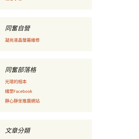
同奮自營
凝尚液晶螢幕維修
同奮部落格
光瓌的相本
緒罡Facebook
靜心靜坐推廣網站
文章分類