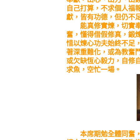
自己打算，不求個人福
獻，皆有功德，但仍不
能真修實煉，切實奉
奮，懂得借假修真，鍛
惜以煉心功夫始終不足
著深重難化，或為教奮
或欠缺恆心毅力，自修
求魚，空忙一場。
本席期勉全體同奮，