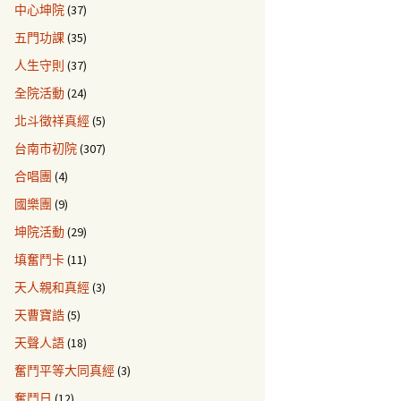
中心坤院
(37)
五門功課
(35)
人生守則
(37)
全院活動
(24)
北斗徵祥真經
(5)
台南市初院
(307)
合唱團
(4)
國樂團
(9)
坤院活動
(29)
填奮鬥卡
(11)
天人親和真經
(3)
天曹寶誥
(5)
天聲人語
(18)
奮鬥平等大同真經
(3)
奮鬥日
(12)