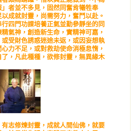
報」者並不多見，固然同奮肯犧牲奉
足以成就封靈，尚需努力，奮鬥以赴。
行四門功課培養正氣並勤參靜坐的同
煉精氣神，創造新生命，實精神可嘉，
，或受財色誘惑迷途未返，或因妄想執
鬥心力不足，或對救劫使命消極怠惰，
自了，凡此種種，欲修封靈，無異緣木
有志修煉封靈，成就人間仙佛，就要