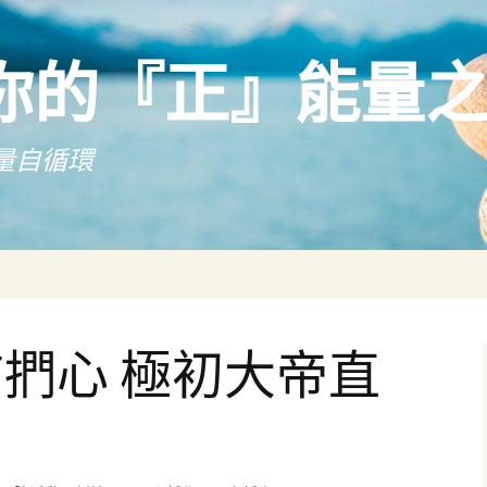
你的『正』能量
量自循環
捫心 極初大帝直