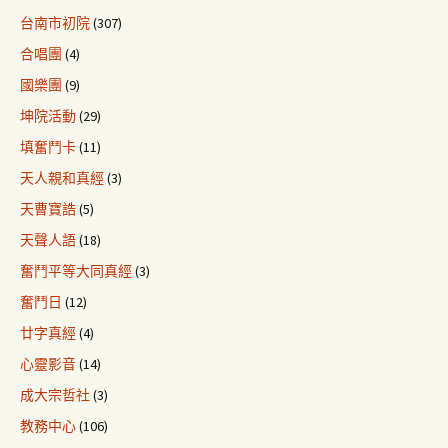
台南市初院
(307)
合唱團
(4)
國樂團
(9)
坤院活動
(29)
填奮鬥卡
(11)
天人親和真經
(3)
天曹寶誥
(5)
天聲人語
(18)
奮鬥平等大同真經
(3)
奮鬥日
(12)
廿字真經
(4)
心靈影音
(14)
成大宗哲社
(3)
教務中心
(106)