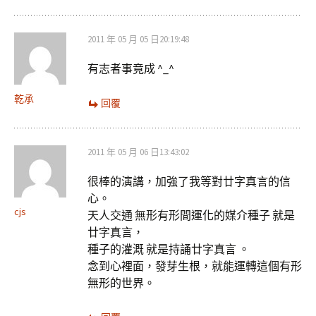
2011 年 05 月 05 日20:19:48
有志者事竟成 ^_^
乾承
回覆
2011 年 05 月 06 日13:43:02
很棒的演講，加強了我等對廿字真言的信
心。
cjs
天人交通 無形有形間運化的媒介種子 就是
廿字真言，
種子的灌溉 就是持誦廿字真言 。
念到心裡面，發芽生根，就能運轉這個有形
無形的世界。