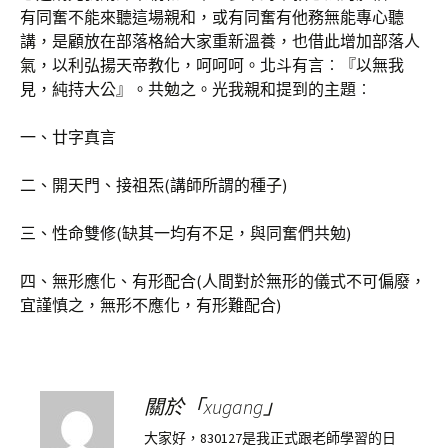
有同奮不能來聽這場親和，或有同奮有他務無能專心聽
講，是顧放在部落格給大家重新溫養，也借此增加部落人
氣，以利弘揚天帝教化，呵呵呵。北斗有言︰『以無我
見，純持大公』。共勉之。光我親和提到的主題︰
一、廿字真言
二、開天門、接祖炁(講師所謂的種子)
三、性命雙修(缺其一均有不足，與同奮們共勉)
四、無形應化、有形配合(人間對於無形的儀式不可偏廢，
宜謹慎之，無形不應化，有形難配合)
關於「xugang」
大家好，830127是我正式跟老師學習的日