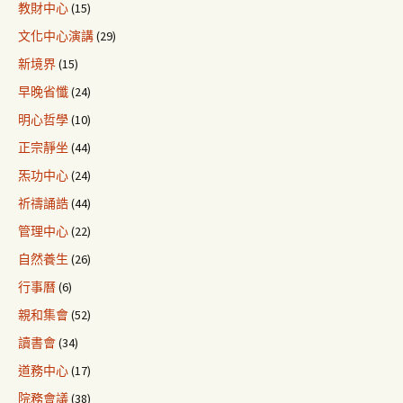
教財中心
(15)
文化中心演講
(29)
新境界
(15)
早晚省懺
(24)
明心哲學
(10)
正宗靜坐
(44)
炁功中心
(24)
祈禱誦誥
(44)
管理中心
(22)
自然養生
(26)
行事曆
(6)
親和集會
(52)
讀書會
(34)
道務中心
(17)
院務會議
(38)