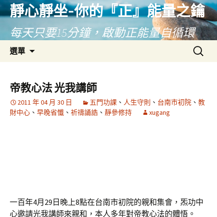
靜心靜坐-你的『正』能量之鑰
每天只要15分鐘，啟動正能量自循環
跳
搜
選單
至
尋
主
關
要
鍵
帝教心法 光我講師
內
字:
2011 年 04 月 30 日
五門功課
、
人生守則
、
台南市初院
、
教
容
財中心
、
早晚省懺
、
祈禱誦誥
、
靜參修持
xugang
一百年4月29日晚上8點在台南市初院的親和集會，炁功中
心邀請光我講師來親和，本人多年對帝教心法的體悟。