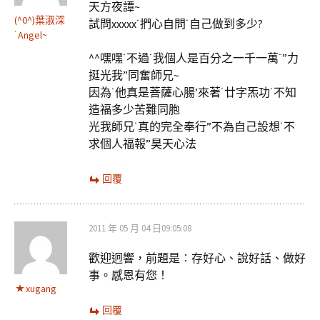
天方夜譚~
(^0^)葉淑深
試問xxxxx˙捫心自問˙自己做到多少?
˙Angel~
^^嘿嘿˙不過˙我個人是百分之一千一萬˙”力
挺光我”同奮師兄~
因為˙他真是菩薩心腸’來著˙廿字炁功˙不知
造福多少苦難同胞
光我師兄˙真的完全奉行”不為自己設想˙不
求個人福報”昊天心法
回覆
2011 年 05 月 04 日09:05:08
歡迎迥響，前題是︰存好心、說好話、做好
事。感恩有您！
xugang
回覆