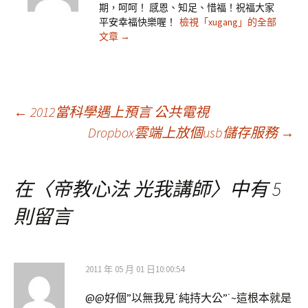
期，呵呵！ 感恩、知足、惜福！祝福大家
平安幸福快樂喔！
檢視「xugang」的全部
文章
→
文
←
2012當科學遇上預言 公共電視
Dropbox雲端上放個usb儲存服務
→
章
在〈
帝教心法 光我講師
〉中有 5
導
則留言
覽
2011 年 05 月 01 日10:00:54
@@好個”以無我見˙純持大公”˙~這根本就是