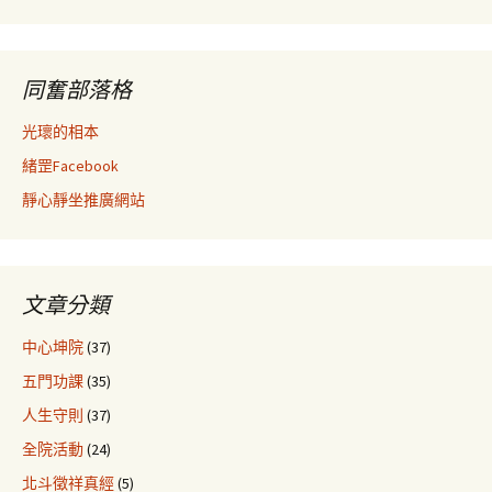
同奮部落格
光瓌的相本
緒罡Facebook
靜心靜坐推廣網站
文章分類
中心坤院
(37)
五門功課
(35)
人生守則
(37)
全院活動
(24)
北斗徵祥真經
(5)