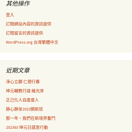
其他操作
登入
訂閱網站內容的資訊提供
訂閱留言的資訊提供
WordPress.org 台灣繁體中文
近期文章
淨心立願 仁德行春
坤元輔教行誼 維光序
正己化人自度度人
靜心靜坐2023開新班
那一年，我們在新境界奮鬥
202363 坤元日感恩行動