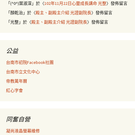
「
(^0^)葉淑深
」於〈
102年11月22日心靈成長講命 光整
〉發佈留言
「
顏乾治
」於〈
殿主、副殿主介紹 光證副院長
〉發佈留言
「
光整
」於〈
殿主、副殿主介紹 光證副院長
〉發佈留言
公益
台南市初院Facebook社團
台南市立文化中心
帝教萬年曆
紅心字會
同奮自營
凝尚液晶螢幕維修