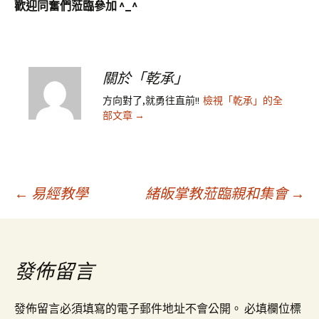
歡迎同奮們蒞臨參加 ^_^
關於「乾承」
方向對了,就勇往直前!!
檢視「乾承」的全
部文章
→
文
←
易經教學
緒皈掌教蒞臨親和集會
→
章
發佈留言
導
發佈留言必須填寫的電子郵件地址不會公開。
必填欄位標