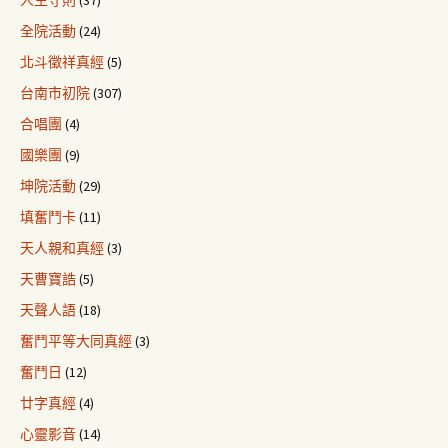
人生守則
(37)
全院活動
(24)
北斗徵祥真經
(5)
台南市初院
(307)
合唱團
(4)
國樂團
(9)
坤院活動
(29)
填奮鬥卡
(11)
天人親和真經
(3)
天曹寶誥
(5)
天聲人語
(18)
奮鬥平等大同真經
(3)
奮鬥日
(12)
廿字真經
(4)
心靈影音
(14)