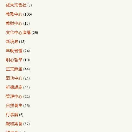
成大宗哲社
(3)
教務中心
(106)
教財中心
(15)
文化中心演講
(29)
新境界
(15)
早晚省懺
(24)
明心哲學
(10)
正宗靜坐
(44)
炁功中心
(24)
祈禱誦誥
(44)
管理中心
(22)
自然養生
(26)
行事曆
(6)
親和集會
(52)