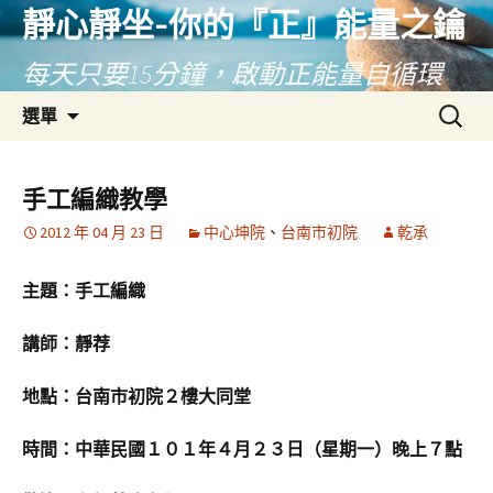
靜心靜坐-你的『正』能量之鑰
每天只要15分鐘，啟動正能量自循環
跳
搜
選單
至
尋
主
關
要
鍵
手工編織教學
內
字:
2012 年 04 月 23 日
中心坤院
、
台南市初院
乾承
容
主題：手工編織
講師：靜荐
地點：台南市初院２樓大同堂
時間：中華民國１０１年４月２３日（星期一）晚上７點