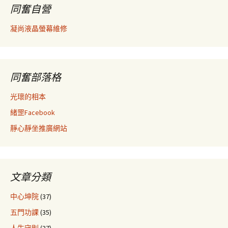
同奮自營
凝尚液晶螢幕維修
同奮部落格
光瓌的相本
緒罡Facebook
靜心靜坐推廣網站
文章分類
中心坤院
(37)
五門功課
(35)