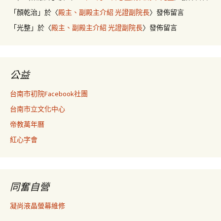
「
顏乾治
」於〈
殿主、副殿主介紹 光證副院長
〉發佈留言
「
光整
」於〈
殿主、副殿主介紹 光證副院長
〉發佈留言
公益
台南市初院Facebook社團
台南市立文化中心
帝教萬年曆
紅心字會
同奮自營
凝尚液晶螢幕維修