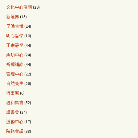
文化中心演講
(29)
新境界
(15)
早晚省懺
(24)
明心哲學
(10)
正宗靜坐
(44)
炁功中心
(24)
祈禱誦誥
(44)
管理中心
(22)
自然養生
(26)
行事曆
(6)
親和集會
(52)
讀書會
(34)
道務中心
(17)
院務會議
(38)