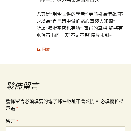
而不至於”頻造惡業還沾沾自喜”
尤其是”現今世俗的學者”˙更該引為借鏡˙不
要以為”自己暗中做的虧心事沒人知道”
所謂”鴨蛋密密也有縫”˙事實的真相˙終將有
水落石出的一天˙不是不報˙時候未到~
回覆
發佈留言
發佈留言必須填寫的電子郵件地址不會公開。
必填欄位標
示為
*
留言
*