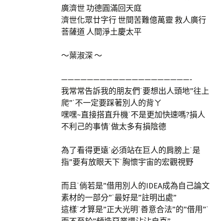
廣濟世 功德圓滿回天庭
濟世化眾廿字行 世間苦難億萬靈 救人廣行
菩薩道 人間淨土慶太平
～葉淑深 ～
————————————————————-
我常常告訴我的朋友們˙要想出人頭地”往上
爬”˙不一定要踩著別人的背ㄚ
嘿嘿~直接搭直升機˙不是更加快速嗎?損人
不利己的事情˙做太多有損陰德
為了看得更遠˙必須站在巨人的肩膀上˙是
指”要有放眼天下˙胸懷宇宙的宏觀視野
而且˙倘若是”借用別人的IDEA成為自己論文
素材的一部分”˙最好是”註明出處”
這樣˙才算是”正大光明˙善意合法”的”借用”˙