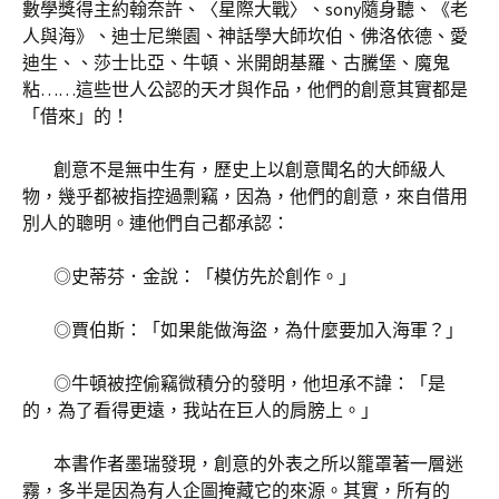
數學獎得主約翰奈許、〈星際大戰〉、sony隨身聽、《老
人與海》、迪士尼樂園、神話學大師坎伯、佛洛依德、愛
迪生、、莎士比亞、牛頓、米開朗基羅、古騰堡、魔鬼
粘……這些世人公認的天才與作品，他們的創意其實都是
「借來」的！
創意不是無中生有，歷史上以創意聞名的大師級人
物，幾乎都被指控過剽竊，因為，他們的創意，來自借用
別人的聰明。連他們自己都承認：
◎史蒂芬．金說：「模仿先於創作。」
◎賈伯斯：「如果能做海盜，為什麼要加入海軍？」
◎牛頓被控偷竊微積分的發明，他坦承不諱：「是
的，為了看得更遠，我站在巨人的肩膀上。」
本書作者墨瑞發現，創意的外表之所以籠罩著一層迷
霧，多半是因為有人企圖掩藏它的來源。其實，所有的