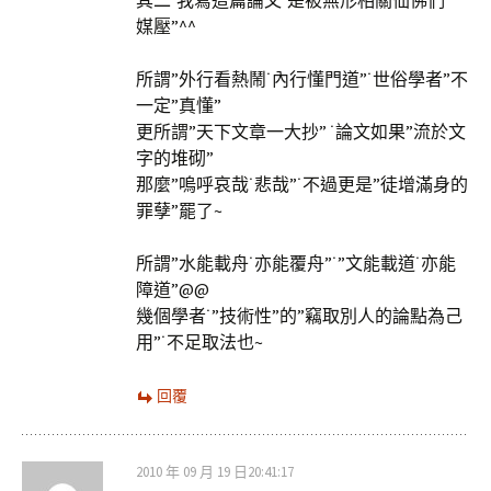
其二˙我寫這篇論文˙是被無形相關仙佛們”
媒壓”^^
所謂”外行看熱鬧˙內行懂門道”˙世俗學者”不
一定”真懂”
更所謂”天下文章一大抄” ˙論文如果”流於文
字的堆砌”
那麼”嗚呼哀哉˙悲哉”˙不過更是”徒增滿身的
罪孽”罷了~
所謂”水能載舟˙亦能覆舟”˙”文能載道˙亦能
障道”@@
幾個學者˙”技術性”的”竊取別人的論點為己
用”˙不足取法也~
回覆
2010 年 09 月 19 日20:41:17