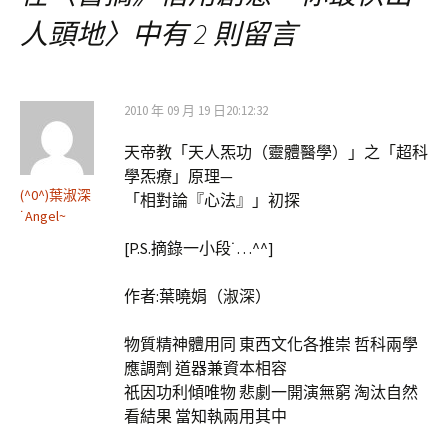
導
人頭地
〉中有 2 則留言
覽
2010 年 09 月 19 日20:12:32
天帝教「天人炁功（靈體醫學）」之「超科
學炁療」原理—
(^0^)葉淑深
「相對論『心法』」初探
˙Angel~
[P.S.摘錄一小段˙…^^]
作者:葉曉娟（淑深）
物質精神體用同 東西文化各推崇 哲科兩學
應調劑 道器兼資本相容
祇因功利傾唯物 悲劇一開演無窮 淘汰自然
看結果 當知執兩用其中