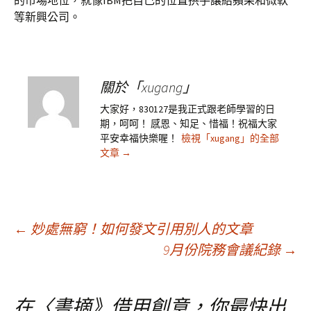
的市場地位，就像IBM把自己的位置拱手讓給蘋果和微軟
等新興公司。
關於「xugang」
大家好，830127是我正式跟老師學習的日
期，呵呵！ 感恩、知足、惜福！祝福大家
平安幸福快樂喔！
檢視「xugang」的全部
文章
→
文
←
妙處無窮！如何發文引用別人的文章
9月份院務會議紀錄
→
章
在〈
書摘》借用創意，你最快出