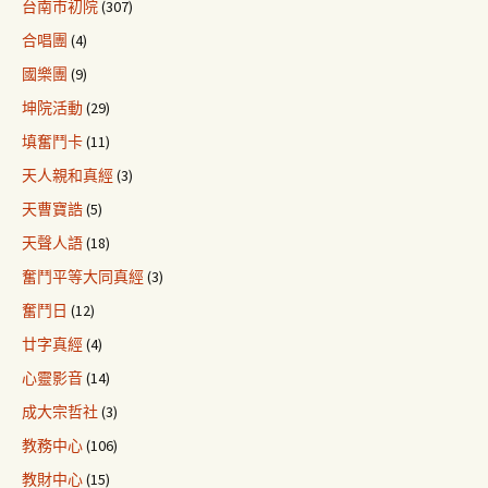
台南市初院
(307)
合唱團
(4)
國樂團
(9)
坤院活動
(29)
填奮鬥卡
(11)
天人親和真經
(3)
天曹寶誥
(5)
天聲人語
(18)
奮鬥平等大同真經
(3)
奮鬥日
(12)
廿字真經
(4)
心靈影音
(14)
成大宗哲社
(3)
教務中心
(106)
教財中心
(15)