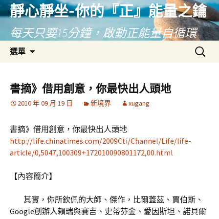
靜心靜坐-你的『正』能量之鑰
每天只要15分鐘，啟動正能量自循環
跳
搜
選單
至
尋
主
關
要
鍵
書摘》借用創意，你最快出人頭地
內
字:
2010 年 09 月 19 日
新境界
xugang
容
書摘》借用創意，你最快出人頭地
http://life.chinatimes.com/2009Cti/Channel/Life/life-
article/0,5047,100309+172010090801172,00.html
【內容簡介】
其實，你所欽佩的大師、傑作，比爾蓋茲、賈伯斯、
Google創辦人賴瑞與賽吉、史蒂芬金、愛因斯坦、諾貝爾