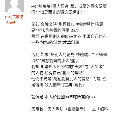
@@哇哈哈~個人認為”積非成是的觀念要釐
清”˙”似是而非的觀念要導正”
(^0^)葉淑深
˙Angel~
倘若˙寫論文時”引經據典˙旁徵博引”˙這算
是”合法且善意的借用IDEA”
然而˙在借用別人的IDEA之外˙尚須自己也有
一些”獨特的創見”才算創新
否則˙如果”把別人的創見˙整碗端走”˙不過是
流於”惡意剽竊的小人”罷了
我想˙那些世人所公認的”天才”或”大師級”
的人物˙也有自己”創新的理念”
他們不光是”胡亂剽竊別人的論點”˙而是”立
足傳統˙致力創新”(古典+現代)
就像是˙本人於民國98年底所寫的>>>
天帝教「天人炁功（靈體醫學）」之「超科