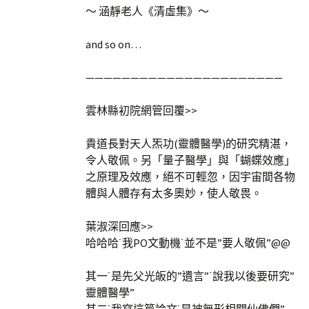
～ 涵靜老人《清虛集》～
and so on…
——————————————————————
雲林縣初院網管回覆>>
貴道長對天人炁功(靈體醫學)的研究精湛，
令人敬佩。另「量子醫學」與「蝴蝶效應」
之原理及效應，絕不可輕忽，因宇宙間各物
體與人體存有太多奧妙，使人敬畏。
葉淑深回應>>
哈哈哈˙我PO文動機˙並不是”要人敬佩”@@
其一˙是先父光皈的”遺言”˙說我以後要研究”
靈體醫學”