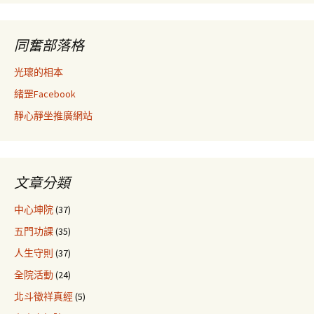
同奮部落格
光瓌的相本
緒罡Facebook
靜心靜坐推廣網站
文章分類
中心坤院
(37)
五門功課
(35)
人生守則
(37)
全院活動
(24)
北斗徵祥真經
(5)