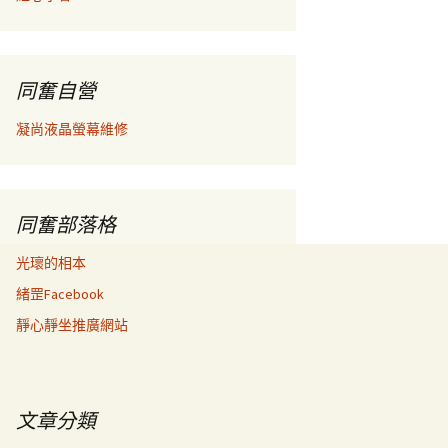
同奮自營
凝尚液晶螢幕維修
同奮部落格
光瓌的相本
緒罡Facebook
靜心靜坐推廣網站
文章分類