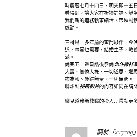
時農曆七月十四日，明天即十五
看得到，讓大家在祈禱誦誥、靜
我們新的道務執事緒污，帶領副
感動。
三哥是十多年前的奮鬥夥伴，今
道，事實也需要，結婚生子，教
滿。
誦完五十聲皇誥後恭誦
北斗徵祥
大壽、無憶大祿、一切遂思、遜
盡為報、獲得無量、一切無窮。
聯想到
祕密影片
的內容如同在講北
樂見道務新教職的投入…帶動更
關於「xugang