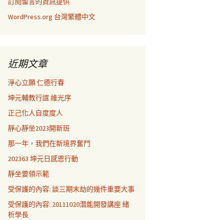
訂閱留言的資訊提供
WordPress.org 台灣繁體中文
近期文章
淨心立願 仁德行春
坤元輔教行誼 維光序
正己化人自度度人
靜心靜坐2023開新班
那一年，我們在新境界奮鬥
202363 坤元日感恩行動
靜坐要領示範
受保護的內容: 談三期末劫的幾件重要大事
受保護的內容: 20111020潛能開發講座 緒
析學長