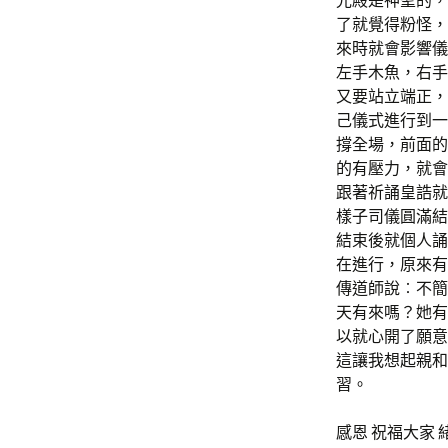
光殿是神聖的，
了就覺得粉怪，
來時就會影響儀
左手木魚，右手
又要站立端正，
己儀式進行到一
撐全場，前面的
的有壓力，就會
跟著祈誦皇誥就
樣子司儀圓滿結
結束後就個人誦
在進行，原來有
傳道師說︰不簡
天有來嗎？她有
以就心開了願意
這讓我想起親和
習。
感恩 祝福大家 