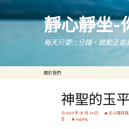
靜心靜坐-
每天只要15分鐘，啟動正能
跳
關於我們
至
主
要
神聖的玉
內
容
2010 年 08 月 24 日
北斗徵祥真
生
xugang