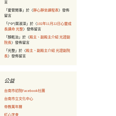
言
「
愛管閒事
」於〈
靜心靜坐課程表
〉發佈
留言
「
(^0^)葉淑深
」於〈
102年11月22日心靈成
長講命 光整
〉發佈留言
「
顏乾治
」於〈
殿主、副殿主介紹 光證副
院長
〉發佈留言
「
光整
」於〈
殿主、副殿主介紹 光證副院
長
〉發佈留言
公益
台南市初院Facebook社團
台南市立文化中心
帝教萬年曆
紅心字會