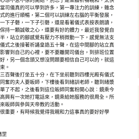
心想不急不徐的開始，別忘了是集體祈禱親和，太快
當司儀真的可以學到許多，第一專注力的訓練，雜念
式的進行順暢，第二個可以訓練左右腦的平衡發展，
一下子磬，一下子引磬，還是看著儀式表按表朗讀，
保持一顆誠敬之心，還要有好的體力，最近我發覺自
半，站立的腳感覺有壓力不稍微動一下，感覺無法支
儀式之後接著祈誦皇誥五十聲，在這中間腳的站立真
影響到自己的心裡，要不要離開司儀台，到排班位置
好，另一個念頭又想沒問題要相信自己可以的，就這
束。
三百聲後打坐五十分，在下坐前聽到四樓光殿有儀式
同奮的夫人要皈師，下樓後看到緒訓老師，聽到緒漿
單了不起，之後看到這位皈師同奮粉開心說︰鏡乘今
高興有一次她打電話來，鏡乘給她服務的很周全。所
來皈師與參與天帝教的活動。
很重要，有時候我覺得我親和力這事真的要好好學
緒罡