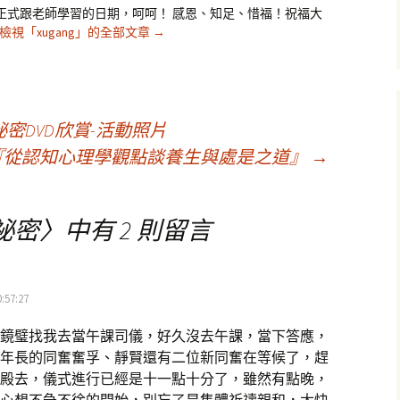
是我正式跟老師學習的日期，呵呵！ 感恩、知足、惜福！祝福大
檢視「xugang」的全部文章
→
密DVD欣賞-活動照片
講座『從認知心理學觀點談養生與處是之道』
→
祕密
〉中有 2 則留言
:57:27
鏡璧找我去當午課司儀，好久沒去午課，當下答應，
年長的同奮奮孚、靜賢還有二位新同奮在等候了，趕
殿去，儀式進行已經是十一點十分了，雖然有點晚，