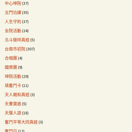
中心坤院
(37)
五門功課
(35)
人生守則
(37)
全院活動
(24)
北斗徵祥真經
(5)
台南市初院
(307)
合唱團
(4)
國樂團
(9)
坤院活動
(29)
填奮鬥卡
(11)
天人親和真經
(3)
天曹寶誥
(5)
天聲人語
(18)
奮鬥平等大同真經
(3)
奮鬥日
(12)