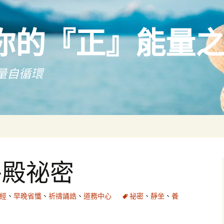
你的『正』能量
量自循環
平殿祕密
經
、
早晚省懺
、
祈禱誦誥
、
道務中心
祕密
、
靜坐
、
養