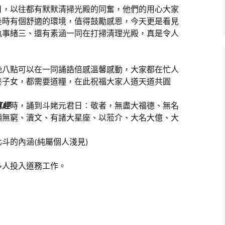
日，以往都有默默清掃光殿的同奮，他們的用心大家
坐時有個舒適的環境，值得鼓勵感恩，今天更是看見
執事緒三、還有素涵一同在打掃清理光殿，真是令人
晚八點可以在一同誦誥倍感溫馨感動，大家都在忙人
養子女，都需要道糧，在此祝福大家人道天道共圓
真經
時，誦到斗姥元君日︰敬者，無盡大福德、無名
願無窮、瀆文、有諸大星座、以蒞介、大名大億、大
斗的內涵(純屬個人淺見)
多人投入道務工作。
」