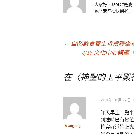
大家好，830127
家平安幸福快樂喔！
文
←
自然飲食養生祈禱靜坐祕
8/15 文化中心
章
在〈
神聖的玉平殿
導
覽
2010 年 08 月 27 日10
昨天早上十點半
到達時已有幾位
xugang
忙穿好道袍上光