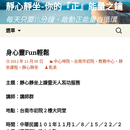
靜心靜坐-你的『正』能量之鑰
每天只要15分鐘，啟動正能量自循環
跳
搜
選單
至
尋
主
關
要
鍵
身心靈Fun輕鬆
內
字:
2012 年 11 月 05 日
中心坤院
、
台南市初院
、
教務中心
、
靜
容
坐課程
、
靜心靜坐
乾承
主題：靜心靜坐上課暨天人炁功服務
講師：講師群
地點：台南市初院２樓大同堂
時間：中華民國１０１年１１月１／８／１５／２２／２