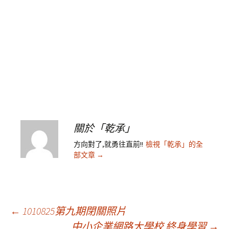
關於「乾承」
方向對了,就勇往直前!!
檢視「乾承」的全
部文章
→
文
←
1010825第九期閉關照片
中小企業網路大學校 終身學習
→