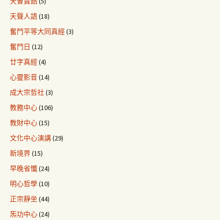
天曹寶誥
(5)
天聲人語
(18)
奮鬥平等大同真經
(3)
奮鬥日
(12)
廿字真經
(4)
心靈影音
(14)
成大宗哲社
(3)
教務中心
(106)
教財中心
(15)
文化中心演講
(29)
新境界
(15)
早晚省懺
(24)
明心哲學
(10)
正宗靜坐
(44)
炁功中心
(24)