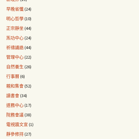
早晚省懺
(24)
明心哲學
(10)
正宗靜坐
(44)
炁功中心
(24)
祈禱誦誥
(44)
管理中心
(22)
自然養生
(26)
行事曆
(6)
親和集會
(52)
讀書會
(34)
道務中心
(17)
院務會議
(38)
電視牆文宣
(1)
靜參修持
(27)