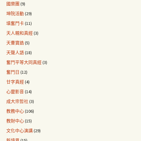
國樂團
(9)
坤院活動
(29)
填奮鬥卡
(11)
天人親和真經
(3)
天曹寶誥
(5)
天聲人語
(18)
奮鬥平等大同真經
(3)
奮鬥日
(12)
廿字真經
(4)
心靈影音
(14)
成大宗哲社
(3)
教務中心
(106)
教財中心
(15)
文化中心演講
(29)
新境界
(15)