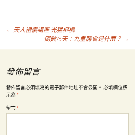
文
←
天人禮儀講座 光猛樞機
倒數75天︰九皇勝會是什麼？
→
章
導
發佈留言
覽
發佈留言必須填寫的電子郵件地址不會公開。
必填欄位標
示為
*
留言
*