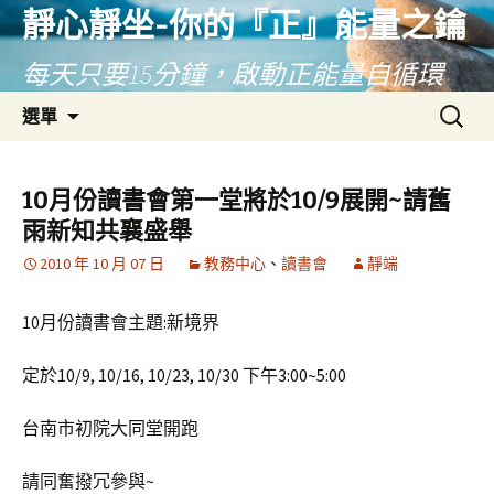
靜心靜坐-你的『正』能量之鑰
每天只要15分鐘，啟動正能量自循環
跳
搜
選單
至
尋
主
關
要
鍵
10月份讀書會第一堂將於10/9展開~請舊
內
字:
雨新知共襄盛舉
容
2010 年 10 月 07 日
教務中心
、
讀書會
靜端
10月份讀書會主題:新境界
定於10/9, 10/16, 10/23, 10/30 下午3:00~5:00
台南市初院大同堂開跑
請同奮撥冗參與~