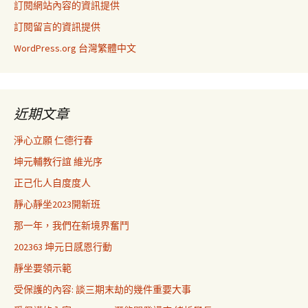
訂閱網站內容的資訊提供
訂閱留言的資訊提供
WordPress.org 台灣繁體中文
近期文章
淨心立願 仁德行春
坤元輔教行誼 維光序
正己化人自度度人
靜心靜坐2023開新班
那一年，我們在新境界奮鬥
202363 坤元日感恩行動
靜坐要領示範
受保護的內容: 談三期末劫的幾件重要大事