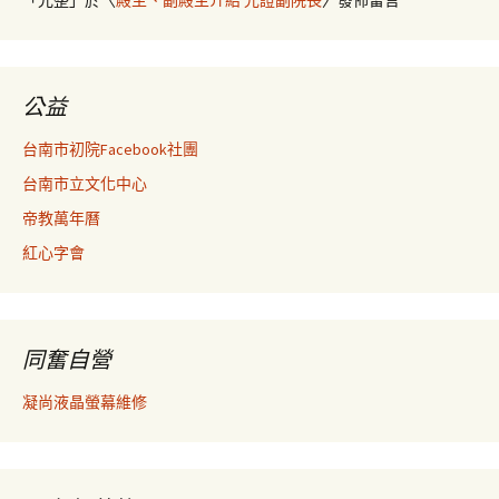
「
光整
」於〈
殿主、副殿主介紹 光證副院長
〉發佈留言
公益
台南市初院Facebook社團
台南市立文化中心
帝教萬年曆
紅心字會
同奮自營
凝尚液晶螢幕維修