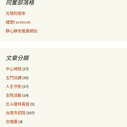
同奮部落格
光瓌的相本
緒罡Facebook
靜心靜坐推廣網站
文章分類
中心坤院
(37)
五門功課
(35)
人生守則
(37)
全院活動
(24)
北斗徵祥真經
(5)
台南市初院
(307)
合唱團
(4)