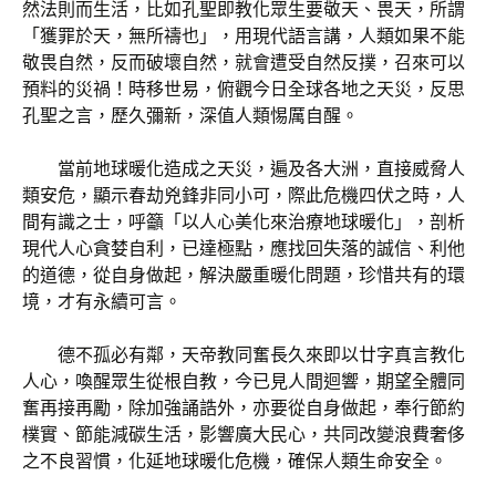
然法則而生活，比如孔聖即教化眾生要敬天、畏天，所謂
「獲罪於天，無所禱也」，用現代語言講，人類如果不能
敬畏自然，反而破壞自然，就會遭受自然反撲，召來可以
預料的災禍！時移世易，俯觀今日全球各地之天災，反思
孔聖之言，歷久彌新，深值人類惕厲自醒。
當前地球暖化造成之天災，遍及各大洲，直接威脅人
類安危，顯示春劫兇鋒非同小可，際此危機四伏之時，人
間有識之士，呼籲「以人心美化來治療地球暖化」，剖析
現代人心貪婪自利，已達極點，應找回失落的誠信、利他
的道德，從自身做起，解決嚴重暖化問題，珍惜共有的環
境，才有永續可言。
德不孤必有鄰，天帝教同奮長久來即以廿字真言教化
人心，喚醒眾生從根自教，今已見人間迴響，期望全體同
奮再接再勵，除加強誦誥外，亦要從自身做起，奉行節約
樸實、節能減碳生活，影響廣大民心，共同改變浪費奢侈
之不良習慣，化延地球暖化危機，確保人類生命安全。