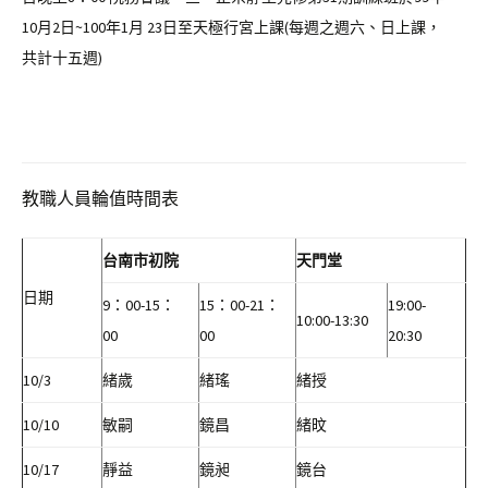
10月2日~100年1月 23日至天極行宮上課(每週之週六、日上課，
共計十五週)
教職人員輪值時間表
台南市初院
天門堂
日期
9：00-15：
15：00-21：
19:00-
10:00-13:30
00
00
20:30
10/3
緒歲
緒瑤
緒授
10/10
敏嗣
鏡昌
緒旼
10/17
靜益
鏡昶
鏡台