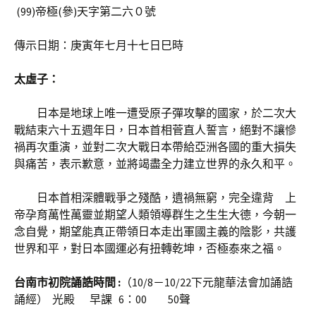
(99)帝極(參)天字第二六０號
傳示日期：庚寅年七月十七日巳時
太虛子：
日本是地球上唯一遭受原子彈攻擊的國家，於二次大
戰結束六十五週年日，日本首相菅直人誓言，絕對不讓慘
禍再次重演，並對二次大戰日本帶給亞洲各國的重大損失
與痛苦，表示歉意，並將竭盡全力建立世界的永久和平。
日本首相深體戰爭之殘酷，遺禍無窮，完全違背 上
帝孕育萬性萬靈並期望人類領導群生之生生大德，今朝一
念自覺，期望能真正帶領日本走出軍國主義的陰影，共護
世界和平，對日本國運必有扭轉乾坤，否極泰來之福。
台南市初院誦誥時間 :
（10/8－10/22下元龍華法會加誦誥
誦經）
光殿 早課 6：00 50聲