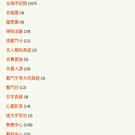
台南市初院
(307)
合唱團
(4)
國樂團
(9)
坤院活動
(29)
填奮鬥卡
(11)
天人親和真經
(3)
天曹寶誥
(5)
天聲人語
(18)
奮鬥平等大同真經
(3)
奮鬥日
(12)
廿字真經
(4)
心靈影音
(14)
成大宗哲社
(3)
教務中心
(106)
教財中心
(15)