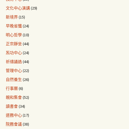
文化中心演講
(29)
新境界
(15)
早晚省懺
(24)
明心哲學
(10)
正宗靜坐
(44)
炁功中心
(24)
祈禱誦誥
(44)
管理中心
(22)
自然養生
(26)
行事曆
(6)
親和集會
(52)
讀書會
(34)
道務中心
(17)
院務會議
(38)