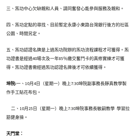
三、炁功中心欠缺親和人員、請同奮發心能參與服務及親和。
四、炁功定點的尋找、目前暫定永康小東路台灣銀行後方的社區
公園、時間另定。
五、炁功認證名牌是上過炁功院辦的炁功流程課程才可獲得。炁
功證書是經過40場次及一年85％繳交奮鬥卡的真修實練才可獲
得。炁功證書需經過炁功認證名牌後才可依續獲得。
坤院
:
一、10月4日（星期一）晚上7:30坤院副事務長靜真教學製
作手工貼花布包。
二、10月25日（星期一）晚上7:30坤院事務長敏嗣教學 學習拉
筋健身操。
天門堂：