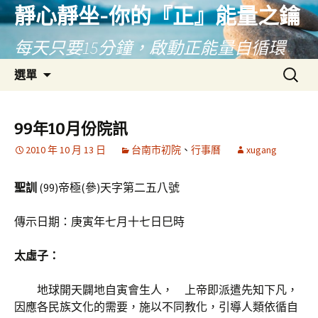
靜心靜坐-你的『正』能量之鑰
每天只要15分鐘，啟動正能量自循環
跳
搜
選單
至
尋
主
關
要
鍵
99年10月份院訊
內
字:
2010 年 10 月 13 日
台南市初院
、
行事曆
xugang
容
聖訓
(99)帝極(參)天字第二五八號
傳示日期：庚寅年七月十七日巳時
太虛子：
地球開天闢地自寅會生人， 上帝即派遣先知下凡，
因應各民族文化的需要，施以不同教化，引導人類依循自