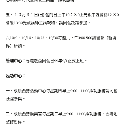
五、１０月３１日(日) 奮鬥日上午10：３0上光殿午課會禱12:３0
會餐13:30光赦講師主講親和、請同奮踴躍參加。
六10/9、10/16、10/23、10/30每週六下午3:00-500讀書會（新境
界）研讀。
管理中心：
專職敏茵同奮已99年9/1正式上班。
炁功中心：
一、永康西勢活動中心每星期四早上9:00—11:00炁功服務請同奮
踴躍參與。
二、永康西勢廣興宮每星期二早上9:00—11:00炁功服務、因場地
整修暫停。