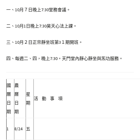
一、10月７日晚上7:30堂務會議。
二、10月1日晚上7:30昊天心法上課。
三、10月２日正宗靜坐班第3１期開班。
四、每週二、四，晚上7:30。天門堂內靜心靜坐與炁功服務。
國
農
曆
曆
星
活 動 事 項
日
日
期
期
期
1
8/24
五