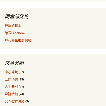
同奮部落格
光瓌的相本
緒罡Facebook
靜心靜坐推廣網站
文章分類
中心坤院
(37)
五門功課
(35)
人生守則
(37)
全院活動
(24)
北斗徵祥真經
(5)