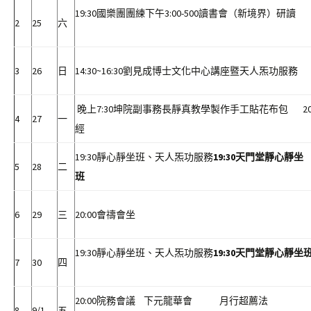
19:30國樂團團練下午3:00-500讀書會（新
2
25
六
3
26
日
14:30~16:30劉見成博士文化中心講座暨天人炁
晚上7:30坤院副事務長靜真教學製作手工貼花布包 20
4
27
一
經
19:30靜心靜坐班、天人炁功服務
19:30
天門堂靜心靜坐
5
28
二
班
6
29
三
20:00會禱會坐
19:30靜心靜坐班、天人炁功服務
19:30
天門堂靜心靜坐
7
30
四
20:00院務會議 下元龍華會 月行超薦法
8
9/1
五