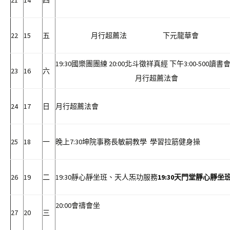
21
14
四
22
15
五
月行超薦法 下元龍華會
19:30國樂團團練 20:00北斗徵祥真經 下午3:00-500
23
16
六
月行超薦法會
24
17
日
月行超薦法會
25
18
一
晚上7:30坤院事務長敏嗣教學 學習拉
26
19
二
19:30靜心靜坐班、天人炁功服務
19:30
天門堂靜心靜坐
20:00會禱會坐
27
20
三