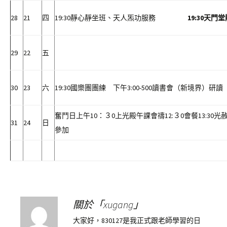
28
21
四
19:30靜心靜坐班、天人炁功服務
19:30
天門堂
29
22
五
30
23
六
19:30國樂團團練 下午3:00-500讀書會（新境界）研讀
奮鬥日上午10：３0上光殿午課會禱12:３0會餐13:3
31
24
日
參加
關於「xugang」
大家好，830127是我正式跟老師學習的日