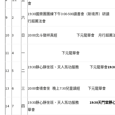
19:30國樂團團練下午3:00-500讀書會（新
9
2
六
行超薦法會
10
3
日
20:00北斗徵祥真經 下元龍華會 月行超薦
11
4
一
下元龍華會
19:30靜心靜坐班、天人炁功服務 下元龍華會
19:3
12
5
二
13
6
三
20:00會禱會坐 晚上7:30兒童讀經 下元龍華會
19:30靜心靜坐班、天人炁功服務
19:30
天門堂靜
14
7
四
華會