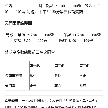
午課 11：00 100聲 晚課 7：00 100聲 晚課 8：
00 100聲 每週四下午2：30分集體恭誦寶誥
天門堂誦誥時間：
光殿 早課 6：00 100聲 午課 11：00 100聲
晚課 7 :00 100聲 晚課 8 :00 100聲
誦唸皇誥數總數前三名之同奮
第一名
第二名
第三名
台南市初院
奮仁
敏臣
平正
天門堂
正強
乾為
凝無
活動預告：
一
、10月7日晚上7：30天門堂堂務會議。二、10月8
日晚上8：00 院務會議。三、正宗靜坐先修第31期訓練班於99年