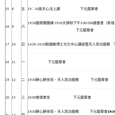
15
8
五
19：30昊天心法上課 下元龍華會
19:30國樂團團練 19:30大掃除下午3:00-500讀書會
16
9
六
下元龍華
17
10
日
14:30~16:30劉通敏博士文化中心講座暨天人炁功服務
18
11
一
下元龍華會
19
12
二
19:30靜心靜坐班、天人炁功服務 下元龍華會
20
13
三
20:00會禱會坐 下元龍華會
19:30靜心靜坐班、天人炁功服務 下元龍華會
19:3