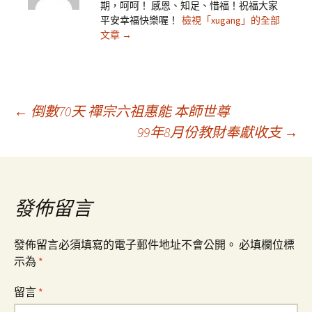
期，呵呵！ 感恩、知足、惜福！祝福大家
平安幸福快樂喔！
檢視「xugang」的全部
文章
→
文
←
倒數70天 禪宗六祖惠能 本師世尊
99年8月份教財奉獻收支
→
章
導
發佈留言
覽
發佈留言必須填寫的電子郵件地址不會公開。
必填欄位標
示為
*
留言
*