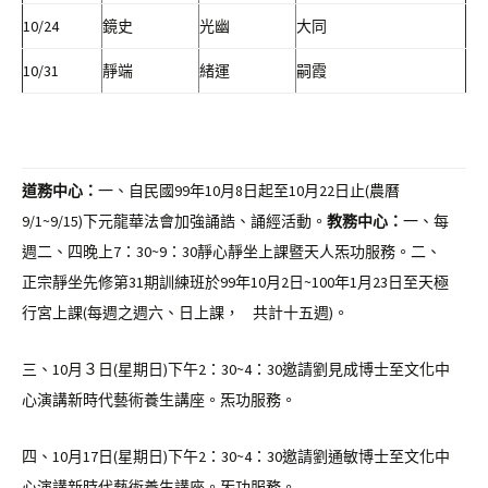
10/24
鏡史
光幽
大同
10/31
靜端
緒運
嗣霞
道務中心：
一、自民國99年10月8日起至10月22日止(農曆
9/1~9/15)下元龍華法會加強誦誥、誦經活動。
教務中心：
一、每
週二、四晚上7：30~9：30靜心靜坐上課暨天人炁功服務。二、
正宗靜坐先修第31期訓練班於99年10月2日~100年1月23日至天極
行宮上課(每週之週六、日上課， 共計十五週)。
三、10月３日(星期日)下午2：30~4：30邀請劉見成博士至文化中
心演講新時代藝術養生講座。炁功服務。
四、10月17日(星期日)下午2：30~4：30邀請劉通敏博士至文化中
心演講新時代藝術養生講座。炁功服務。