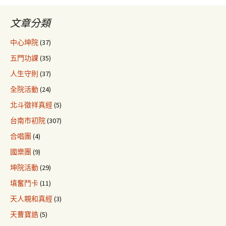
文章分類
中心坤院
(37)
五門功課
(35)
人生守則
(37)
全院活動
(24)
北斗徵祥真經
(5)
台南市初院
(307)
合唱團
(4)
國樂團
(9)
坤院活動
(29)
填奮鬥卡
(11)
天人親和真經
(3)
天曹寶誥
(5)