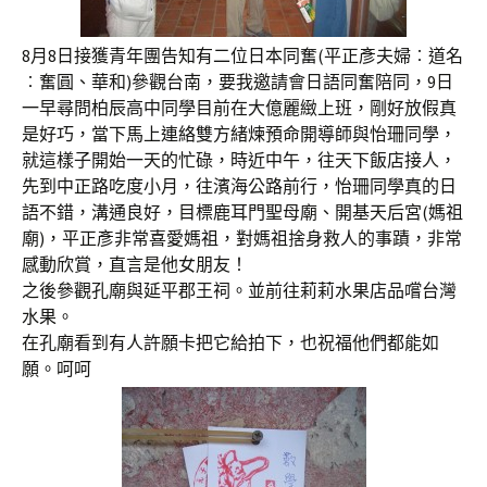
8月8日接獲青年團告知有二位日本同奮(平正彥夫婦︰道名
︰奮圓、華和)參觀台南，要我邀請會日語同奮陪同，9日
一早尋問柏辰高中同學目前在大億麗緻上班，剛好放假真
是好巧，當下馬上連絡雙方緒煉預命開導師與怡珊同學，
就這樣子開始一天的忙碌，時近中午，往天下飯店接人，
先到中正路吃度小月，往濱海公路前行，怡珊同學真的日
語不錯，溝通良好，目標鹿耳門聖母廟、開基天后宮(媽祖
廟)，平正彥非常喜愛媽祖，對媽祖捨身救人的事蹟，非常
感動欣賞，直言是他女朋友！
之後參觀孔廟與延平郡王祠。並前往莉莉水果店品嚐台灣
水果。
在孔廟看到有人許願卡把它給拍下，也祝福他們都能如
願。呵呵