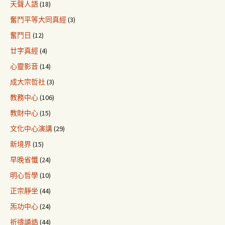
天聲人語
(18)
奮鬥平等大同真經
(3)
奮鬥日
(12)
廿字真經
(4)
心靈影音
(14)
成大宗哲社
(3)
教務中心
(106)
教財中心
(15)
文化中心演講
(29)
新境界
(15)
早晚省懺
(24)
明心哲學
(10)
正宗靜坐
(44)
炁功中心
(24)
祈禱誦誥
(44)