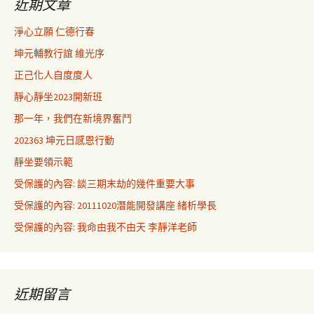
近期文章
淨心立願 仁德行春
坤元輔教行誼 維光序
正己化人自度度人
靜心靜坐2023開新班
那一年，我們在新境界奮鬥
202363 坤元日感恩行動
靜坐要領示範
受保護的內容: 談三期末劫的幾件重要大事
受保護的內容: 20111020潛能開發講座 緒析學長
受保護的內容: 我命由我不由天 李靜洋老師
近期留言