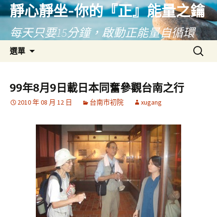
靜心靜坐-你的『正』能量之鑰
每天只要15分鐘，啟動正能量自循環
跳
搜
選單
至
尋
主
關
要
鍵
99年8月9日載日本同奮參觀台南之行
內
字:
2010 年 08 月 12 日
台南市初院
xugang
容