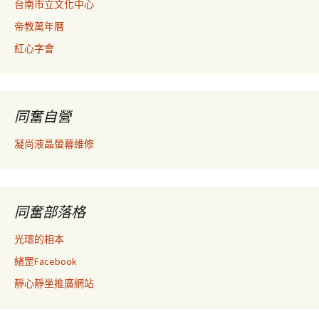
台南市立文化中心
帝教萬年曆
紅心字會
同奮自營
凝尚液晶螢幕維修
同奮部落格
光瓌的相本
緒罡Facebook
靜心靜坐推廣網站