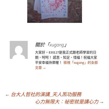
關於「xugang」
大家好，830127是我正式跟老師學習的日
期，呵呵！ 感恩、知足、惜福！祝福大家
平安幸福快樂喔！
檢視「xugang」的全部
文章
→
文
←
台大人哲社的演講_天人炁功服務
心力無限大︰祕密就是講心力
→