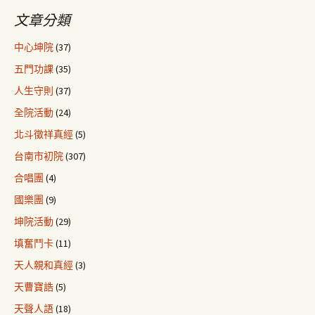
文章分類
中心坤院
(37)
五門功課
(35)
人生守則
(37)
全院活動
(24)
北斗徵祥真經
(5)
台南市初院
(307)
合唱團
(4)
國樂團
(9)
坤院活動
(29)
填奮鬥卡
(11)
天人親和真經
(3)
天曹寶誥
(5)
天聲人語
(18)