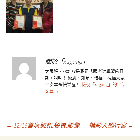
關於「xugang」
大家好，830127是我正式跟老師學習的日
期，呵呵！ 感恩、知足、惜福！祝福大家
平安幸福快樂喔！
檢視「xugang」的全部
文章
→
文
←
12/16首席親和.餐會.影像
攝影天極行宮
→