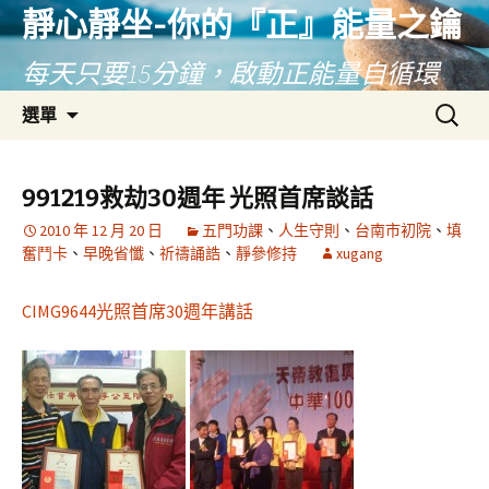
靜心靜坐-你的『正』能量之鑰
每天只要15分鐘，啟動正能量自循環
跳
搜
選單
至
尋
主
關
要
鍵
991219救劫30週年 光照首席談話
內
字:
2010 年 12 月 20 日
五門功課
、
人生守則
、
台南市初院
、
填
容
奮鬥卡
、
早晚省懺
、
祈禱誦誥
、
靜參修持
xugang
CIMG9644光照首席30週年講話