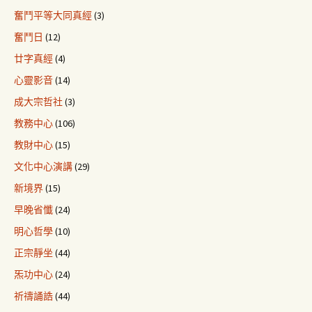
奮鬥平等大同真經
(3)
奮鬥日
(12)
廿字真經
(4)
心靈影音
(14)
成大宗哲社
(3)
教務中心
(106)
教財中心
(15)
文化中心演講
(29)
新境界
(15)
早晚省懺
(24)
明心哲學
(10)
正宗靜坐
(44)
炁功中心
(24)
祈禱誦誥
(44)