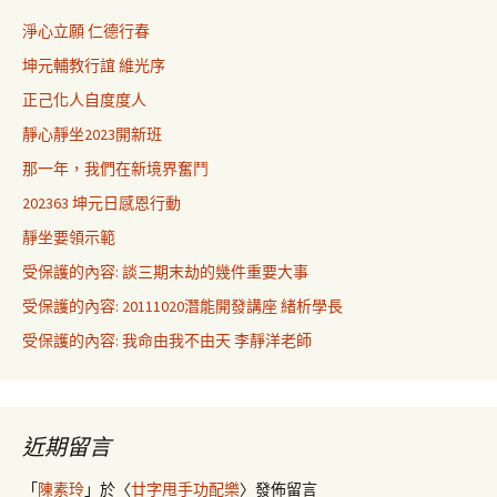
淨心立願 仁德行春
坤元輔教行誼 維光序
正己化人自度度人
靜心靜坐2023開新班
那一年，我們在新境界奮鬥
202363 坤元日感恩行動
靜坐要領示範
受保護的內容: 談三期末劫的幾件重要大事
受保護的內容: 20111020潛能開發講座 緒析學長
受保護的內容: 我命由我不由天 李靜洋老師
近期留言
「
陳素玲
」於〈
廿字甩手功配樂
〉發佈留言