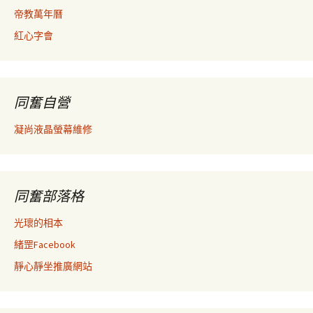
帝教萬年曆
紅心字會
同奮自營
凝尚液晶螢幕維修
同奮部落格
光瓌的相本
緒罡Facebook
靜心靜坐推廣網站