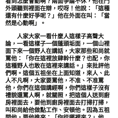
看到怎麼會動啊？兩面爭論不休，他在門
外頭聽到裡面在辯，哎呀！他說：「這種
還有什麼好爭呢？」他在外面在叫：「當
然是心動啊」。
人家大家一看什麼人這樣子高聲大
論，一看這樣子一個蓬頭垢面，一個山裡
面下來一個野人在講話，大家那些和尚就
罵他：「你在這裡放肆幹什麼？也配，你
這種野人也敢在這裡來講話。」來批評他
們啊。這個五祖坐在上面知道，來人、此
人不凡啊，大家要罵他，不准、不准罵
他，你們在這個講經啊，你們這樣子沒有
禮貌還罵人啊，就關照，把這個人送到廚
房裡面去，要他到廚房裡面去打掃打掃，
叫和尚給他做點工作、安頓他。因為五祖
問他，要他進來：「你從哪裡來？」他