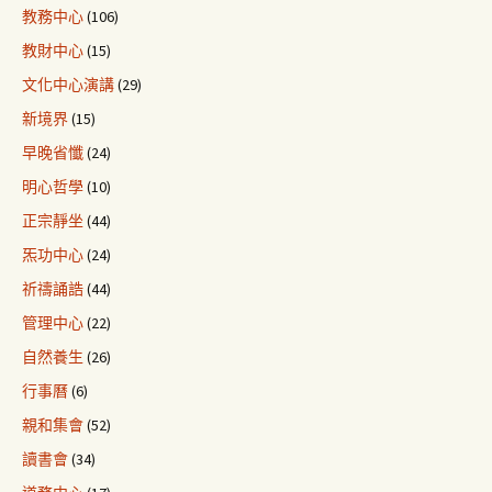
教務中心
(106)
教財中心
(15)
文化中心演講
(29)
新境界
(15)
早晚省懺
(24)
明心哲學
(10)
正宗靜坐
(44)
炁功中心
(24)
祈禱誦誥
(44)
管理中心
(22)
自然養生
(26)
行事曆
(6)
親和集會
(52)
讀書會
(34)