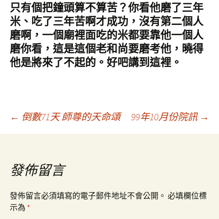
只有個把鐘頭算不算苦？你看他磨了三年
米、吃了三年苦啊才成功，沒有第二個人
磨啊，一個廟裡面吃的米都要靠他一個人
磨你看，這是這個老和尚要磨考他，曉得
他是將來了不起的。好吧講到這裡。
文
←
倒數71天 師尊的天命頌
99年10月份院訊
→
章
發佈留言
導
發佈留言必須填寫的電子郵件地址不會公開。
必填欄位標
覽
示為
*