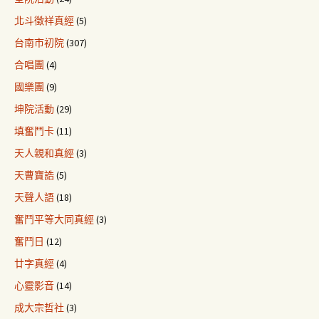
北斗徵祥真經
(5)
台南市初院
(307)
合唱團
(4)
國樂團
(9)
坤院活動
(29)
填奮鬥卡
(11)
天人親和真經
(3)
天曹寶誥
(5)
天聲人語
(18)
奮鬥平等大同真經
(3)
奮鬥日
(12)
廿字真經
(4)
心靈影音
(14)
成大宗哲社
(3)