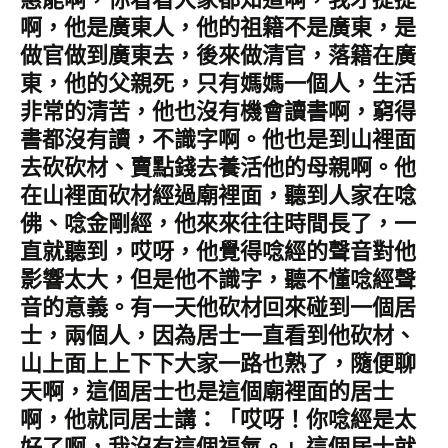
啊，他是廣東人，他的祖籍不是廣東，是
做官做到廣東去，後來做清官，落籍在廣
東，他的父親死，只有媽媽一個人，生活
非常的清苦，他也沒有機會讀書啊，窮得
書都沒有讀，不識字啊。他也是到山裡面
去砍砍材、賣點錢去養活他的母親啊。他
在山裡面砍材經過廟裡面，聽到人家在唸
佛、唸金剛經，他來來往往時間長了，一
直就聽到，哎呀，他覺得唸經的聲音對他
影響太大，但是他不識字，聽不懂唸經聲
音的意義。有一天他砍材回來碰到一個居
士，兩個人，因為居士一直看到他砍材、
山上面上上下下大家一路也熟了，隨便聊
天啊，這個居士也是這個廟裡面的居士
啊，他就同居士講：「哎呀！你唸經是太
好了啊，我沒有這個福氣。」這個居士就