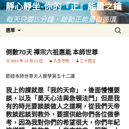
靜心靜坐-你的『正』能量之鑰
每天只要15分鐘，啟動正能量自循環
跳
搜
選單
至
尋
主
關
要
鍵
倒數70天 禪宗六祖惠能 本師世尊
內
字:
2010 年 10 月 13 日
人生守則
三十而立
容
節錄本師世尊天人實學第五十二講
我上的課就是「我的天命」，後面慢慢要
談，以及「昊天心法與急頓法門」但是我
有的時光要談談做人之道啊，從我們天帝
教談起談到教外，要提供給你們各位做參
考，因為我對你們的希望很大，你們年紀