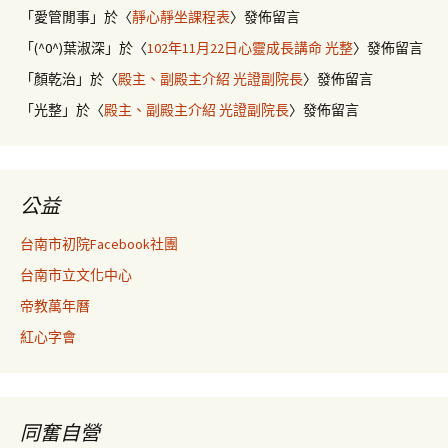
「
愛管閒事
」於〈
靜心靜坐課程表
〉發佈留言
「
(^0^)葉淑深
」於〈
102年11月22日心靈成長講命 光整
〉發佈留言
「
顏乾治
」於〈
殿主、副殿主介紹 光證副院長
〉發佈留言
「
光整
」於〈
殿主、副殿主介紹 光證副院長
〉發佈留言
公益
台南市初院Facebook社團
台南市立文化中心
帝教萬年曆
紅心字會
同奮自營