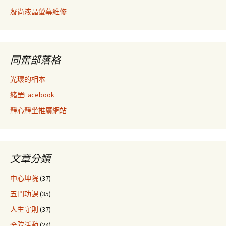
凝尚液晶螢幕維修
同奮部落格
光瓌的相本
緒罡Facebook
靜心靜坐推廣網站
文章分類
中心坤院
(37)
五門功課
(35)
人生守則
(37)
全院活動
(24)