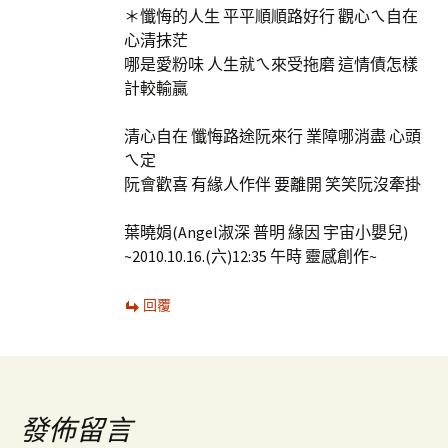
＊懺悔的人生 平平順順路好行 觀心ㄟ自在
心清抹茫
哪是愛粉味 人生就ㄟ來受拖磨 這情債怎樣
計較輸贏
清心自在 懺悔路途阮來行 業障哪消盡 心頭
ㄟ定
阮會歡喜 有緣人作伴 要離開 笑笑阮沒牽掛
葉曉娟(Angel淑深 普明 緣因 宇宙小嬰兒)
~2010.10.16.(六)12:35 午時 靈感創作~
回覆
發佈留言