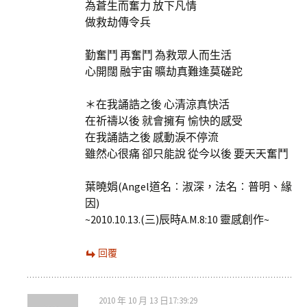
為蒼生而奮力 放下凡情
做救劫傳令兵
勤奮鬥 再奮鬥 為救眾人而生活
心開闊 融宇宙 曠劫真難逢莫磋跎
＊在我誦誥之後 心清涼真快活
在祈禱以後 就會擁有 愉快的感受
在我誦誥之後 感動淚不停流
雖然心很痛 卻只能說 從今以後 要天天奮鬥
葉曉娟(Angel道名︰淑深，法名︰普明、緣
因)
~2010.10.13.(三)辰時A.M.8:10 靈感創作~
回覆
2010 年 10 月 13 日17:39:29