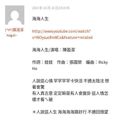
2010 年 10 月 16 日23:10:35
海海人生
(^0^)葉淑深
http://www.youtube.com/watch?
˙Angel~
v=NOysuc8m8Cs&feature=related
海海人生/演唱︰陳盈潔
作詞：娃娃 作曲：張國榮 編曲：Ricky
Ho
人說這心情 罕罕罕罕卡快活 不通太陰沈 想
著會驚
有人真古意 定定嘛是有人會變卦 這人情怎
樣才看ㄟ破
＊人說這人生 海海海海路好行 不通回頭望