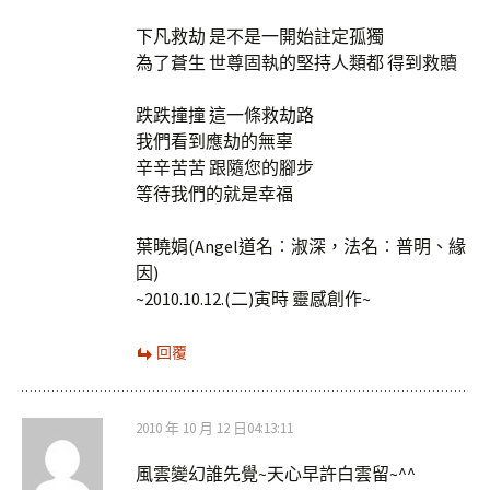
下凡救劫 是不是一開始註定孤獨
為了蒼生 世尊固執的堅持人類都 得到救贖
跌跌撞撞 這一條救劫路
我們看到應劫的無辜
辛辛苦苦 跟隨您的腳步
等待我們的就是幸福
葉曉娟(Angel道名︰淑深，法名︰普明、緣
因)
~2010.10.12.(二)寅時 靈感創作~
回覆
2010 年 10 月 12 日04:13:11
風雲變幻誰先覺~天心早許白雲留~^^