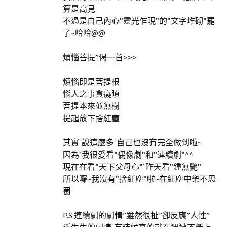
算是高見
不過是自己內心”靈光乍現”的”文字堆砌”罷
了~哈哈@@
煩惱菩提”偈一首>>>
煩惱即是菩提根
惱人之事貪癡瞋
菩提本來並無樹
提起放下捨紅塵
其實˙說這麼多˙自己也沒有完全做到啦~
因為˙我很愛看”偶像劇”和”連續劇”^^
現在在看”天下父母心”˙昨天看”鍾無艷”
所以囉~我沒有”捨紅塵”啦~在紅塵中樂不思
蜀
P.S.連續劇的劇情”雖然很扯”卻反應”人性”