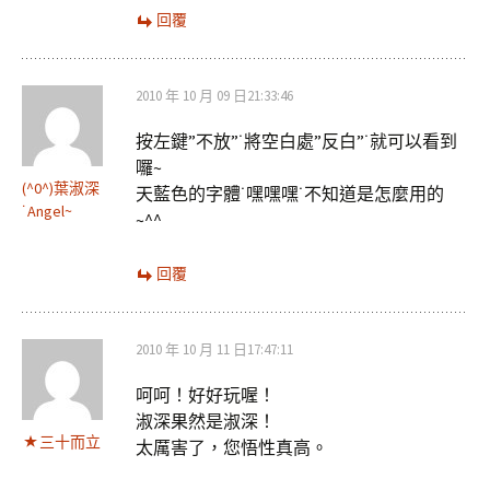
回覆
2010 年 10 月 09 日21:33:46
按左鍵”不放”˙將空白處”反白”˙就可以看到
囉~
(^0^)葉淑深
天藍色的字體˙嘿嘿嘿˙不知道是怎麼用的
˙Angel~
~^^
回覆
2010 年 10 月 11 日17:47:11
呵呵！好好玩喔！
淑深果然是淑深！
三十而立
太厲害了，您悟性真高。