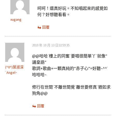
呵呵！還真好玩。不知唱起來的感覺如
何？好想聽看看。
xugang
回覆
2010 年 10 月 13 日22:59:35
@@哈哈˙樓上的同奮˙要唱很簡單丫˙就像”
誦皇誥”
(^0^)葉淑深
歌詞+歌曲+一顆真純的”赤子心”=好聽~^^˙
˙Angel~
哈哈哈~
修行在世間˙不離世間覺˙離世要修真˙猶如求
狗角@@
回覆