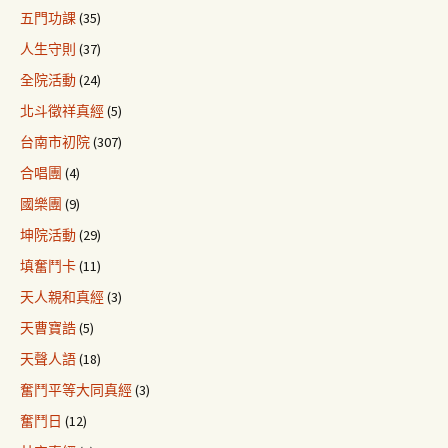
五門功課
(35)
人生守則
(37)
全院活動
(24)
北斗徵祥真經
(5)
台南市初院
(307)
合唱團
(4)
國樂團
(9)
坤院活動
(29)
填奮鬥卡
(11)
天人親和真經
(3)
天曹寶誥
(5)
天聲人語
(18)
奮鬥平等大同真經
(3)
奮鬥日
(12)