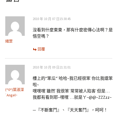
覽
2010 年 10 月 07 日15:30:45
沒看到什麼東東，那有什麼密傳心法啊？是
悟空嗎？
緒罡
回覆
2010 年 10 月 09 日21:31:01
樓上的”笨瓜”˙哈哈~我已經很笨˙你比我還笨
啦~
(^0^)葉淑深
嘿嘿嘿˙雖然˙我很笨˙常常被人陷害˙但是…
˙Angel~
我都有看到耶~嘿嘿˙…就是ㄚ~@@~ZZZzz~
—『不斷奮鬥』、『天天奮鬥』，呵呵！