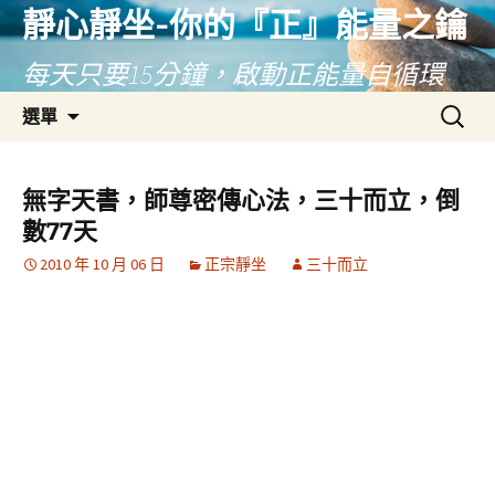
靜心靜坐-你的『正』能量之鑰
每天只要15分鐘，啟動正能量自循環
跳
搜
選單
至
尋
主
關
要
鍵
無字天書，師尊密傳心法，三十而立，倒
內
字:
數77天
容
2010 年 10 月 06 日
正宗靜坐
三十而立