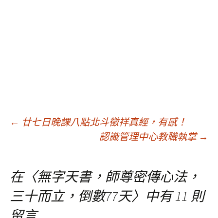
文
←
廿七日晚課八點北斗徵祥真經，有感！
認識管理中心教職執掌
→
章
在〈
無字天書，師尊密傳心法，
導
三十而立，倒數77天
〉中有 11 則
留言