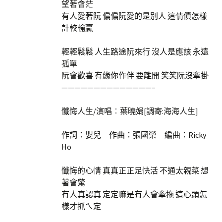
望著會茫
有人愛著阮 偏偏阮愛的是別人 這情債怎樣
計較輸贏
輕輕鬆鬆 人生路途阮來行 沒人是應該 永遠
孤單
阮會歡喜 有緣你作伴 要離開 笑笑阮沒牽掛
——————————————–
懺悔人生/演唱︰葉曉娟[調寄:海海人生]
作詞：嬰兒 作曲：張國榮 編曲：Ricky
Ho
懺悔的心情 真真正正足快活 不通太親菜 想
著會驚
有人真認真 定定嘛是有人會牽拖 這心頭怎
樣才抓ㄟ定