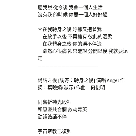
聽我說 從今後 我會一個人生活
沒有我 的時候 你要一個人好好過
＊在我轉身之後 妳卻又抱著我
在放手以後 不再擁有 彼此的溫柔
在我轉身之後 你的淚不停流
雖然心很痛 卻只能說 分開以後 我就要遠
走
———————————————-
誦誥之後 [調寄：轉身之後] 演唱 Angel 作
詞：葉曉娟(淑深) 作曲：何俊明
同奮祈禱光殿裡
和原靈共合體 救劫菁英
勤誦誥誦不停
宇宙帝教已復興