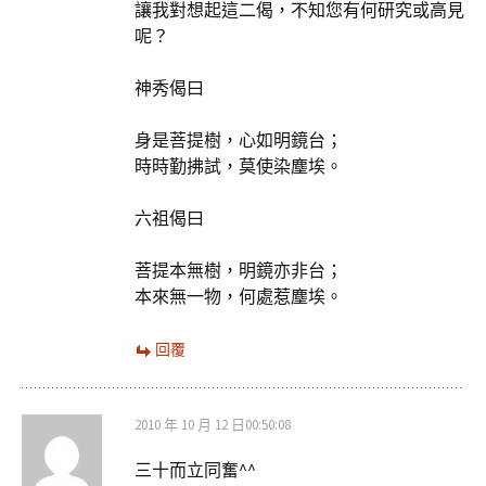
讓我對想起這二偈，不知您有何研究或高見
呢？
神秀偈曰
身是菩提樹，心如明鏡台；
時時勤拂試，莫使染塵埃。
六祖偈曰
菩提本無樹，明鏡亦非台；
本來無一物，何處惹塵埃。
回覆
2010 年 10 月 12 日00:50:08
三十而立同奮^^