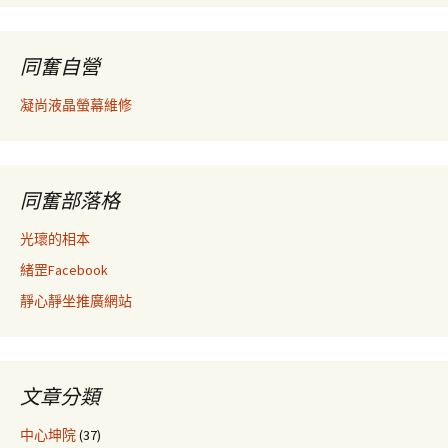
同奮自營
凝尚液晶螢幕維修
同奮部落格
光瓌的相本
緒罡Facebook
靜心靜坐推廣網站
文章分類
中心坤院
(37)