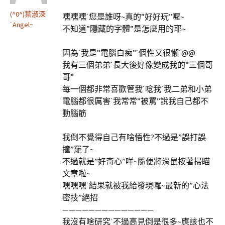
(^0^)葉淑深
嘿嘿嘿˙您是誰呀~真的”好好玩”喔~
˙Angel~
不知道”隱藏的字體”是怎麼用的耶~
因為˙我是”電腦白痴”˙個性又很懶˙@@
我有三個弟弟˙長大後好像變成我的”三個哥
哥”
每一個都非常喜歡管我˙唸我˙我二弟和小弟
電腦都很厲害˙我常常”被罵”說我自己都不
動腦筋
我倒不覺得自己有啥悟性?不過是”誤打誤
撞”罷了~
不過就是”好奇心”咩~隨便將滑鼠按著掃瞄
文章啦~
嘿嘿嘿˙結果就被我給發現囉~最新的”心法
密技”絕招
——————————————
我沒有啥研究˙不過高見倒是很多~應該也不