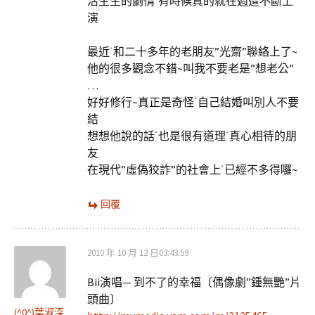
活生生的劇情˙有時候真的就在週遭不斷上
演
最近˙和二十多年的老朋友”光齋”聯絡上了~
他的很多觀念不錯~叫我不要老是”想老公”
…
好好修行~真正是奇怪˙自己結婚叫別人不要
結
想想他說的話˙也是很有道理˙真心相待的朋
友
在現代”虛偽狡詐”的社會上˙已經不多得囉~
回覆
2010 年 10 月 12 日03:43:59
Bii演唱— 到不了的幸福〔偶像劇”鍾無艷”片
頭曲〕
(^0^)葉淑深