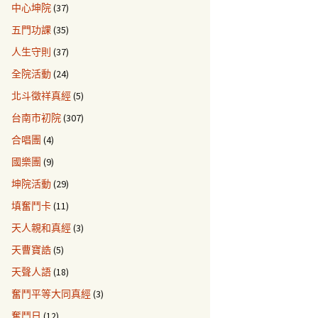
中心坤院
(37)
五門功課
(35)
人生守則
(37)
全院活動
(24)
北斗徵祥真經
(5)
台南市初院
(307)
合唱團
(4)
國樂團
(9)
坤院活動
(29)
填奮鬥卡
(11)
天人親和真經
(3)
天曹寶誥
(5)
天聲人語
(18)
奮鬥平等大同真經
(3)
奮鬥日
(12)