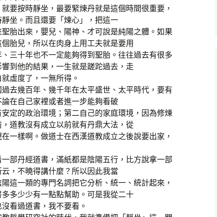
，就要按時靜坐，最要緊煉丹就是這個時間很重要，
時靜坐。而且還要「煉心」，把這一
來聖胎出來，嬰兒、陽神、才可說是純陽之體。如果
這個胎兒，所以在肉身上用工夫就是要用
年、三十年也不一定能夠得到聖胎。往往過去有很多
影響到他的結果，一生就是蹉跎過去，走
白就虛度了，一無所得。
國過去幾百年、幾千年在太平盛世、太平時代，要有
不論在自己家裡或者進一步能夠看破
有安定的政治環境；第二自己的家庭環境，因為修煉
前，道教沒有成立以前就有丹鼎大法，從
現在一樣啊。做道士在西漢道教成立之後說要出家，
看一部丹經道書，滿紙都是陰陽五行，比方說拿一部
所云，不曉得講什麼？所以因此我當
陰陽這一類的專門名詞把它分析、統一、統計起來，
書多多少少有一點點幫助。可是我從二十
也沒看過道書，我不要看。