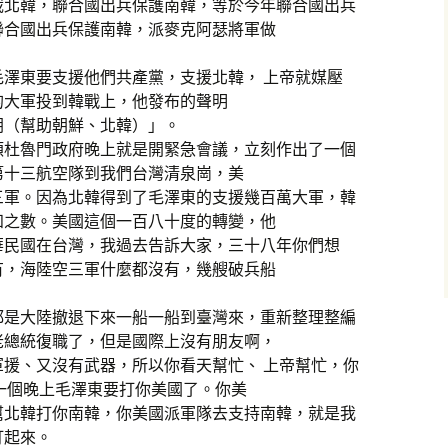
裁北韓，聯合國出兵保護南韓，等於今年聯合國出兵
聯合國出兵保護南韓，派麥克阿瑟將軍做
澤東要支援他們共產黨，支援北韓， 上帝就媒壓
的大軍投到韓戰上，他發布的聲明
朝（幫助朝鮮、北韓）」。
頓杜魯門政府晚上就是開緊急會議，立刻作出了一個
第十三航空隊到我們台灣清泉崗，美
三軍。因為北韓得到了毛澤東的支援幾百萬大軍，韓
知之數。美國這個一百八十度的轉變，他
華民國在台灣，我過去告訴大家，三十八年你們想
有，海陸空三軍什麼都沒有，幾艘破兵船
都是大陸撤退下來一船一船到臺灣來，重新整理整編
老總統復職了，但是國際上沒有朋友啊，
援、又沒有武器，所以你看天幫忙、 上帝幫忙，你
一個晚上毛澤東要打你美國了。你美
幫北韓打你南韓，你美國派軍隊去支持南韓，就是我
打起來。