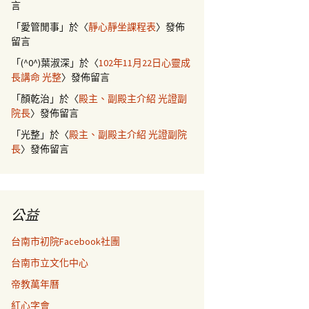
言
「
愛管閒事
」於〈
靜心靜坐課程表
〉發佈
留言
「
(^0^)葉淑深
」於〈
102年11月22日心靈成
長講命 光整
〉發佈留言
「
顏乾治
」於〈
殿主、副殿主介紹 光證副
院長
〉發佈留言
「
光整
」於〈
殿主、副殿主介紹 光證副院
長
〉發佈留言
公益
台南市初院Facebook社團
台南市立文化中心
帝教萬年曆
紅心字會