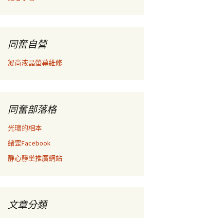
同奮自營
凝尚液晶螢幕維修
同奮部落格
光瓌的相本
緒罡Facebook
靜心靜坐推廣網站
文章分類