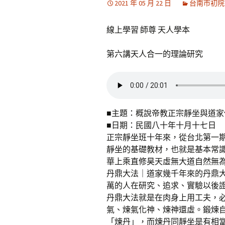
2021 年 05 月 22 日
台南市初院
線上學習 師尊 天人學本
第六講天人合一的理論研究
■主題：概說帝教正宗靜坐與道家
■日期：民國八十年十月十七日
正宗靜坐班十年來，從台北第一
靜坐的基礎教材，也就是基本常
華上乘直修昊天虛無大道自然無
丹鼎大法｜道家幾千年來的丹鼎
萬的人在研究、追求、實驗以後證
丹鼎大法就是在肉身上用工夫，
氣、煉氣化神、煉神還虛。鍛煉
「煉丹」，而煉丹同靜坐是有相