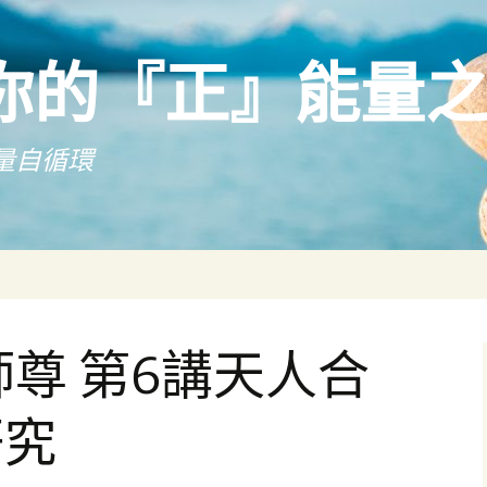
你的『正』能量
量自循環
師尊 第6講天人合
研究