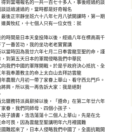
，得到當場報名的一共一百七十多人，事後經過約談
別談話過濾過的，當時都是好奇報名
，最後正宗靜坐班六十八年七月八號開課時，第一期
，連黃牧紅，十七個人只有一位女性：就
來的時間是日本天皇投降以後，經過八年在標高兩千
下了一番苦功，我的坐功老老實實講
所以當時因為我廿六年七月二日奉雲龍至聖的命，謹
方，到第五天日本的軍閥侵略我們中華民
式向我們中國的軍隊開戰。於是乎政府決心抵抗、全
五年我奉蕭教主的命上太白山去拜訪雲龍
明年農曆六月初一帶了家眷上華山、看守西北門戶。
劫將興，所以我一再告訴大家：我是絕對
。
西北鹽務特派員辭掉以後，「遵命」在第二年廿六年
了家眷，我們同師母、四個小孩子、
小孩子讀書，浩浩蕩蕩十二個人上華山，先是在北
天命可畏，因為雲龍至聖講明年六月裡國難
是國難起來了，日本人侵略我們中國了，全面抗戰開