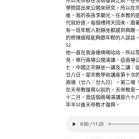
所以天帝教在沒有復興之前，在
學問提出來公開來研究。所以在
後，我的長孫李顯光，在本教的
代就好道，每個禮拜天回來，跟
有一班年輕人對靜坐都感到興趣
的修煉過程能夠跟年輕的人談談
52
他一直在我身邊嘀嘀咕咕，所以
見，舉行兩場公開演講，這兩場
七，中國正宗靜坐一講及二講｜
廿八日，是宗教學術講座第十次
兩場（廿八｜廿九日），第二場
在天帝教復興以前的，天帝教是
十二月，我這個兩場演講是六十
年半以後天帝教才復興。