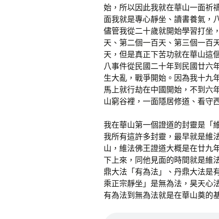
始，所以因此我就在華山一面祈
面我就是專心靜坐、讀書養氣，
儘管我從二十歲就開始學習打坐
天、第二個一百天、第三個一百
天，但是真正下苦功就在華山這
八事件從民國二十年到民國廿六
生大亂，戰爭開始。因為我十九
馬上就行劫在中國開始，不到六
山窮谷裡，一面隱居修道、看守
我在華山第一個證道的封靈是「
我所有這許多封靈，最早就是維
山，維法佛王證道大概是在廿九
下上來，同他見面的時間就是維
鼎大法「有為法」、丹鼎大法是
乘正宗靜坐」是無為法，昊天心
有為法到無為法就是在華山奠的