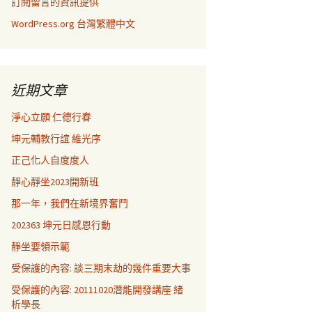
訂閱留言的資訊提供
WordPress.org 台灣繁體中文
近期文章
淨心立願 仁德行春
坤元輔教行誼 維光序
正己化人自度度人
靜心靜坐2023開新班
那一年，我們在新境界奮鬥
202363 坤元日感恩行動
靜坐要領示範
受保護的內容: 談三期末劫的幾件重要大事
受保護的內容: 20111020潛能開發講座 緒
析學長