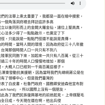
我們的法華上乘太重要了，我都是一面在暗中摸索，
每一個角落洞府裡去拜訪這許多高
成立以後同形而上的金闕大羅金仙，諸位上聖高真，
天心法多少得了一點點啟示，也奠定了下
門徑，只能說是一點點門徑還不能說是真傳。
始的時間，當時人間的環境：因為政府從三十八年撤
，台灣那個時間人口一共只有不到八
大陸軍民同胞下來，加起來一共只有八百萬。從三十
經過三十年的時間人口慢慢地增加，那個
間，大概人口已經到一千兩百萬這樣子。
毛澤東發動抗美援朝，因為當時我們先總統蔣公是在
然有了領導中心，但是我們臺灣的
發表了白皮書，杜魯門政府、國務卿安迪森他宣布對
sh hand」，所以國際上沒有一個朋友，
此為了我們民族復興基地的前途起見， 上帝媒壓毛
袖全日成，今天現在還在啊，他出兵侵