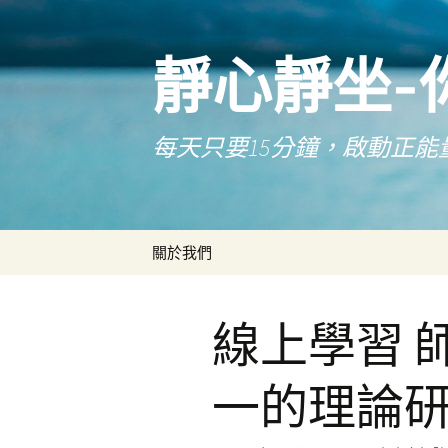
靜心靜坐-
每天只要15分鐘，啟動正能
跳
關於我們
至
主
要
線上學習 
內
容
一的理論