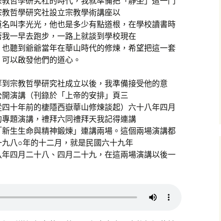
宗教哲學研究社的時代，我就準備把「靜坐」這一門
宗教哲學研究社設立宗教學術講座以
道名叫李光光，他也是多少有點道根，在學校讀書時
著我一早去跑步，一路上就談到學校現在
，也聽到爺爺當年在華山時代的修煉，希望把這一套
，可以啟發他們的道心。
等到宗教哲學研究社成立以後，我準備接受他的意
公開演講（刊錄於「上帝的安排」頁三
從四十年前的棲隱西嶽華山修煉談起）六十八年四月
的專題演講，禮拜六同禮拜天我記得連講
「新生生命與精神鍛煉」連講兩場。這個兩場演講都
一九八○年的十二月，就是民國六十九年
八年四月二十八、四月二十九，在這兩場演講以後一