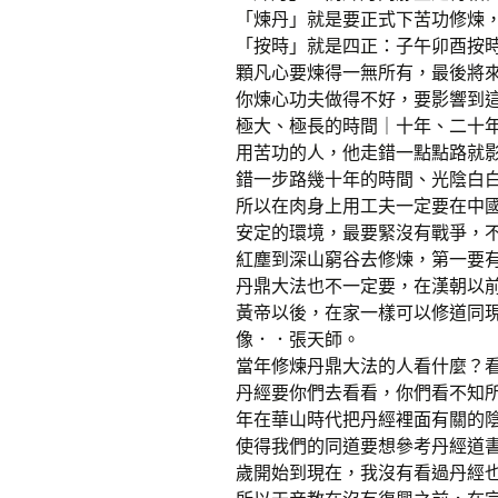
「煉丹」就是要正式下苦功修煉
「按時」就是四正：子午卯酉按
顆凡心要煉得一無所有，最後將
你煉心功夫做得不好，要影響到
極大、極長的時間｜十年、二十
用苦功的人，他走錯一點點路就
錯一步路幾十年的時間、光陰白
所以在肉身上用工夫一定要在中
安定的環境，最要緊沒有戰爭，
紅塵到深山窮谷去修煉，第一要
丹鼎大法也不一定要，在漢朝以
黃帝以後，在家一樣可以修道同
像．．張天師。
當年修煉丹鼎大法的人看什麼？
丹經要你們去看看，你們看不知
年在華山時代把丹經裡面有關的
使得我們的同道要想參考丹經道
歲開始到現在，我沒有看過丹經