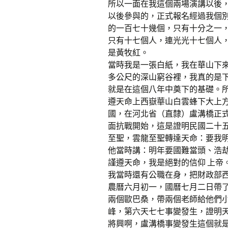
所以一面在我這個兩場演講以後
以後參與的，正式報名經過我個
的一百七十幾個，只有十分之一
只有十七個人，連光光十七個人
是黃牧紅。
當時我是一張白紙，我在華山下
多公尺的深山窮谷裡，我真的是
就是在這個八年中奠下的基礎。
遵天命上西嶽華山白雲蜂下大上
國，在河北省（直隸）盧溝橋正
面抗戰開始，這是證明民國二十
至聖，雲龍至聖轉達天命：要我
他當時講：明年要國難當頭、浩
謹遵天命，我是絕對的信仰 上帝
我當時還有公職在身，把財政部
農曆六月初一，國曆七月二日帶
兩個歐巴桑，帶兩個老師給他們
峰，第六天七七事變發生，證明
將興啊，盧溝橋事變發生這個就