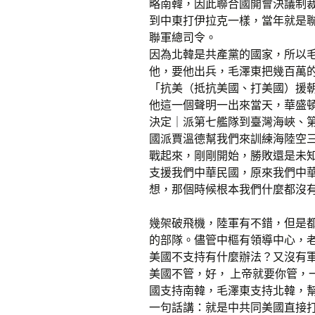
略南韓，因此聯合國開會決議制
到中東打伊拉克一樣，當年就是
聯軍總司令。
因為北韓是共產黨的國家，所以毛
他，要他出兵，毛澤東把幾百萬
「抗美（抵抗美國、打美國）援
他這一個聲明一出來當天，華盛
決定｜派第七艦隊到臺灣海峽、
國派賈溫德幫我們來訓練海陸空
戰起來，剛剛開始，勝敗還是未
支援我們中華民國，原來我們中
想，那個時候根本我們什麼都沒
幾架破飛機，陸軍有不錯，但是
的部隊。儘管中樞有領導中心，
美國不支持有什麼辦法？又沒有軍
美國不管，好， 上帝就要你管，
國支持南韓，毛澤東支持北韓，
一句話講：就是中共同美國直接