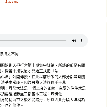
xugang
修持之不同
期開始到天極行宮第十期集中訓練，所談的都是有關
識，從第十期以後才開始正式把「法
為心法」公開傳授，在此以前所談的大部分都是有關
大法基本常識。因為丹鼎大法經過千千萬
明：丹鼎大法是 一個上帝的正統，主要的條件就是
必須要經過靜坐三部基本工程：煉精化
自身的精氣神之後才能結丹，所以因此丹鼎大法稱為
當不同的條件。