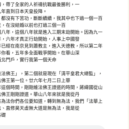
禱，帶了全家的人祈禱抗戰最後勝利，一
八年直到日本天皇投降。
，都沒有下苦功，斷斷續續，我其中也下過一個一百
天，在沒結婚以前也打過三個一百
個八年，這個八年就是進入三期末劫開始。因為九一
年，六年才真正行劫開始，人事上中國發
年已經在南京見到蕭教主，進入天德教，所以第二年
年你看，五年多全面戰爭開始。在華山深
西北門戶，實行我第一個天命
維法佛王」，第二個就是現在「清平皇君大總監」，
法佛王第一位。廿六年七月二日上華
年這個時間，剛剛維法佛王證道的時間，蔣緯國從山
法佛王剛剛證道。華山八年來就是我從丹
有為法你們各位要知道，轉到無為法，我們「法華上
法、直修昊天虛無大道是無為法，我是從
基礎