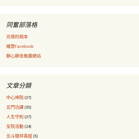
同奮部落格
光瓌的相本
緒罡Facebook
靜心靜坐推廣網站
文章分類
中心坤院
(37)
五門功課
(35)
人生守則
(37)
全院活動
(24)
北斗徵祥真經
(5)