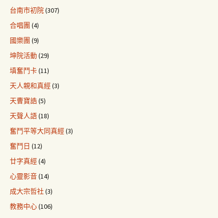
台南市初院
(307)
合唱團
(4)
國樂團
(9)
坤院活動
(29)
填奮鬥卡
(11)
天人親和真經
(3)
天曹寶誥
(5)
天聲人語
(18)
奮鬥平等大同真經
(3)
奮鬥日
(12)
廿字真經
(4)
心靈影音
(14)
成大宗哲社
(3)
教務中心
(106)