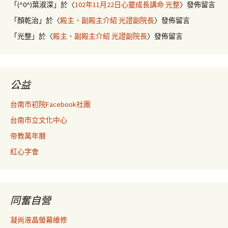
「
(^0^)葉淑深
」於〈
102年11月22日心靈成長講命 光整
〉發佈留言
「
顏乾治
」於〈
殿主、副殿主介紹 光證副院長
〉發佈留言
「
光整
」於〈
殿主、副殿主介紹 光證副院長
〉發佈留言
公益
台南市初院Facebook社團
台南市立文化中心
帝教萬年曆
紅心字會
同奮自營
凝尚液晶螢幕維修