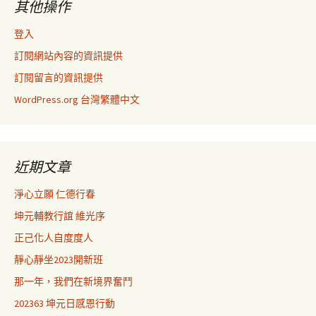
其他操作
登入
訂閱網站內容的資訊提供
訂閱留言的資訊提供
WordPress.org 台灣繁體中文
近期文章
淨心立願 仁德行春
坤元輔教行誼 維光序
正己化人自度度人
靜心靜坐2023開新班
那一年，我們在新境界奮鬥
202363 坤元日感恩行動