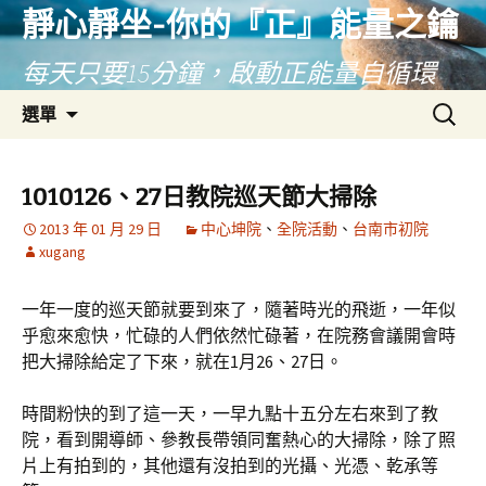
靜心靜坐-你的『正』能量之鑰
每天只要15分鐘，啟動正能量自循環
跳
搜
選單
至
尋
主
關
要
鍵
1010126、27日教院巡天節大掃除
內
字:
2013 年 01 月 29 日
中心坤院
、
全院活動
、
台南市初院
容
xugang
一年一度的巡天節就要到來了，隨著時光的飛逝，一年似
乎愈來愈快，忙碌的人們依然忙碌著，在院務會議開會時
把大掃除給定了下來，就在1月26、27日。
時間粉快的到了這一天，一早九點十五分左右來到了教
院，看到開導師、參教長帶領同奮熱心的大掃除，除了照
片上有拍到的，其他還有沒拍到的光攝、光憑、乾承等