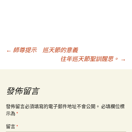
文
←
師尊提示 巡天節的意義
往年巡天節聖訓醒思。
→
章
導
發佈留言
覽
發佈留言必須填寫的電子郵件地址不會公開。
必填欄位標
示為
*
留言
*