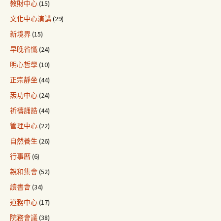
教財中心
(15)
文化中心演講
(29)
新境界
(15)
早晚省懺
(24)
明心哲學
(10)
正宗靜坐
(44)
炁功中心
(24)
祈禱誦誥
(44)
管理中心
(22)
自然養生
(26)
行事曆
(6)
親和集會
(52)
讀書會
(34)
道務中心
(17)
院務會議
(38)