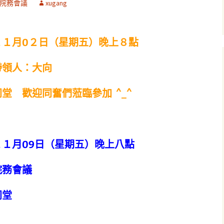
院務會議
xugang
１１月0２日（星期五）晚上８點
帶領人：大向
堂 歡迎同奮們蒞臨參加 ^_^
１月09日（星期五）晚上八點
院務會議
同堂