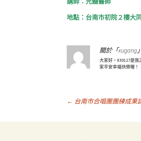
講師：光髓醫師
地點：台南市初院２樓大
關於「xugang
大家好，830127
家平安幸福快樂喔！
文
←
台南市合唱團團練成果試
章