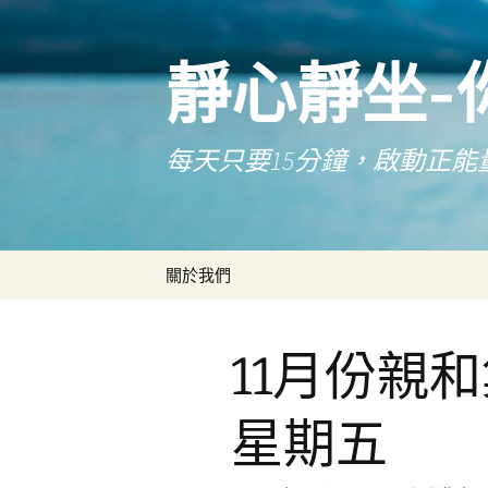
靜心靜坐-
每天只要15分鐘，啟動正能
跳
關於我們
至
主
要
11月份親
內
容
星期五