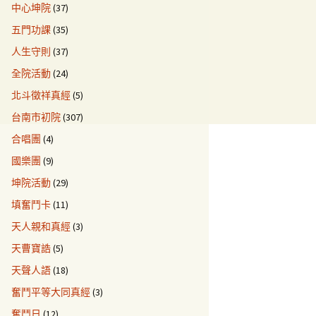
中心坤院
(37)
五門功課
(35)
人生守則
(37)
全院活動
(24)
北斗徵祥真經
(5)
台南市初院
(307)
合唱團
(4)
國樂團
(9)
坤院活動
(29)
填奮鬥卡
(11)
天人親和真經
(3)
天曹寶誥
(5)
天聲人語
(18)
奮鬥平等大同真經
(3)
奮鬥日
(12)