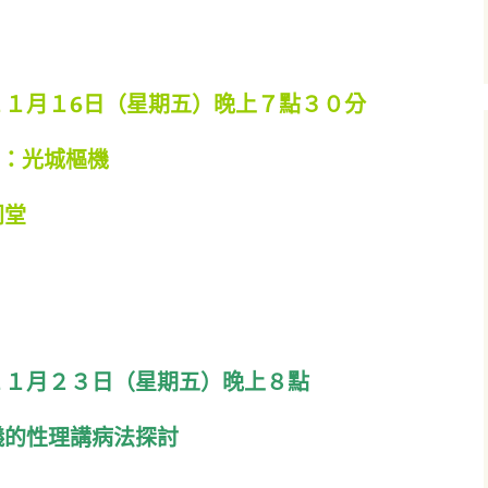
１１月１6日（星期五）晚上７點３０分
師：光城樞機
同堂
１１月２
３
日（星期五）晚上８點
儀的性理講病法探討