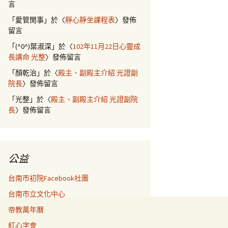
言
「
愛管閒事
」於〈
靜心靜坐課程表
〉發佈
留言
「
(^0^)葉淑深
」於〈
102年11月22日心靈成
長講命 光整
〉發佈留言
「
顏乾治
」於〈
殿主、副殿主介紹 光證副
院長
〉發佈留言
「
光整
」於〈
殿主、副殿主介紹 光證副院
長
〉發佈留言
公益
台南市初院Facebook社團
台南市立文化中心
帝教萬年曆
紅心字會