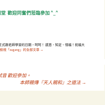
同堂
歡迎同奮們蒞臨參加 ^_^
」
是我正式跟老師學習的日期，呵呵！ 感恩、知足、惜福！祝福大
檢視「xugang」的全部文章
→
音 歡迎參加。
本師親傳『天人親和』之道法
→