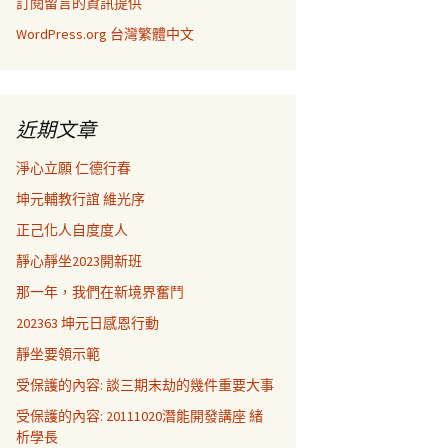
訂閱留言的資訊提供
WordPress.org 台灣繁體中文
近期文章
淨心立願 仁德行春
坤元輔教行誼 維光序
正己化人自度度人
靜心靜坐2023開新班
那一年，我們在新境界奮鬥
202363 坤元日感恩行動
靜坐要領示範
受保護的內容: 談三期末劫的幾件重要大事
受保護的內容: 20111020潛能開發講座 緒
析學長