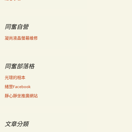
同奮自營
凝尚液晶螢幕維修
同奮部落格
光瓌的相本
緒罡Facebook
靜心靜坐推廣網站
文章分類