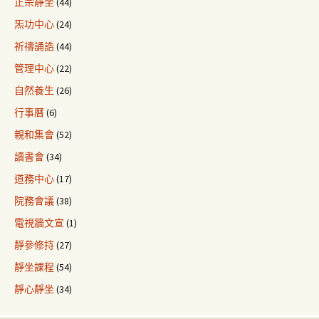
正宗靜坐
(44)
炁功中心
(24)
祈禱誦誥
(44)
管理中心
(22)
自然養生
(26)
行事曆
(6)
親和集會
(52)
讀書會
(34)
道務中心
(17)
院務會議
(38)
電視牆文宣
(1)
靜參修持
(27)
靜坐課程
(54)
靜心靜坐
(34)