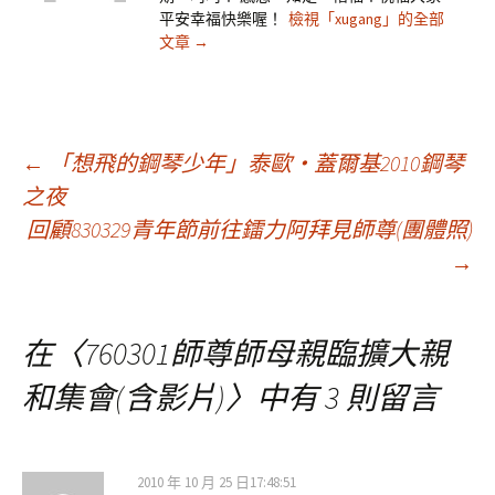
平安幸福快樂喔！
檢視「xugang」的全部
文章
→
文
←
「想飛的鋼琴少年」泰歐‧蓋爾基2010鋼琴
之夜
回顧830329青年節前往鐳力阿拜見師尊(團體照)
章
→
導
在〈
760301師尊師母親臨擴大親
覽
和集會(含影片)
〉中有 3 則留言
2010 年 10 月 25 日17:48:51