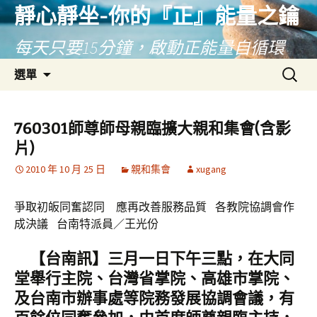
靜心靜坐-你的『正』能量之鑰
每天只要15分鐘，啟動正能量自循環
跳
搜
選單
至
尋
主
關
要
鍵
760301師尊師母親臨擴大親和集會(含影
內
字:
片)
容
2010 年 10 月 25 日
親和集會
xugang
爭取初皈同奮認同 應再改善服務品質 各教院協調會作
成決議 台南特派員／王光份
【台南訊】三月一日下午三點，在大同
堂舉行主院、台灣省掌院、高雄市掌院、
及台南市辦事處等院務發展協調會議，有