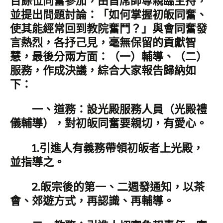
百餘位同奮參加，由首席師尊親臨主持，
並提出問題討論：「如何掌握初皈同奮、
使其能經常回到教院奮鬥？」與會同奮發
言熱烈，各抒己見，毫無保留的貢獻智
慧，最後分兩方面：（一）輔導、（二）
服務，作成決議，綜合大家報告歸納如
下：
一、道務：設光殿服務人員（光殿禮
儀輔導），對初皈同奮要親切，有愛心。
1.引進人有義務帶領初皈者上光殿，
並指導之。
2.皈宗後的第一、二週發通知，以茶
會、郊遊方式，再認識、再輔導。