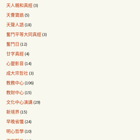
天人親和真經
(3)
天曹寶誥
(5)
天聲人語
(18)
奮鬥平等大同真經
(3)
奮鬥日
(12)
廿字真經
(4)
心靈影音
(14)
成大宗哲社
(3)
教務中心
(106)
教財中心
(15)
文化中心演講
(29)
新境界
(15)
早晚省懺
(24)
明心哲學
(10)