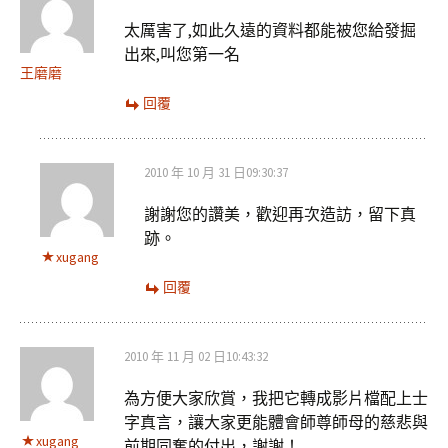
太厲害了,如此久遠的資料都能被您給發掘
出來,叫您第一名
王磨磨
回覆
2010 年 10 月 31 日09:30:37
謝謝您的讚美，歡迎再次造訪，留下真
跡。
xugang
回覆
2010 年 11 月 02 日10:43:32
為方便大家欣賞，我把它轉成影片檔配上士
字真言，讓大家更能體會師尊師母的慈悲與
xugang
前期同奮的付出，謝謝！