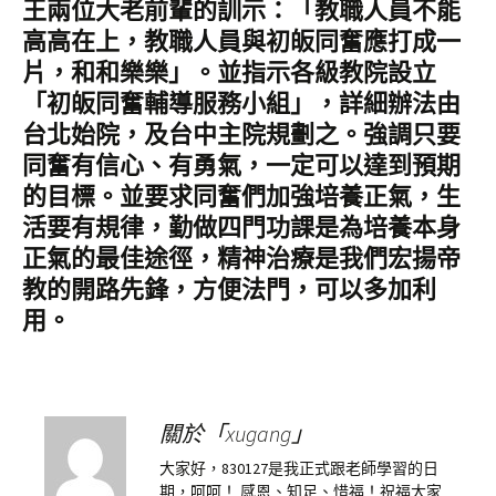
王兩位大老前輩的訓示：「教職人員不能
高高在上，教職人員與初皈同奮應打成一
片，和和樂樂」。並指示各級教院設立
「初皈同奮輔導服務小組」，詳細辦法由
台北始院，及台中主院規劃之。強調只要
同奮有信心、有勇氣，一定可以達到預期
的目標。並要求同奮們加強培養正氣，生
活要有規律，勤做四門功課是為培養本身
正氣的最佳途徑，精神治療是我們宏揚帝
教的開路先鋒，方便法門，可以多加利
用。
關於「xugang」
大家好，830127是我正式跟老師學習的日
期，呵呵！ 感恩、知足、惜福！祝福大家