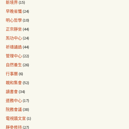
新境界
(15)
早晚省懺
(24)
明心哲學
(10)
正宗靜坐
(44)
炁功中心
(24)
祈禱誦誥
(44)
管理中心
(22)
自然養生
(26)
行事曆
(6)
親和集會
(52)
讀書會
(34)
道務中心
(17)
院務會議
(38)
電視牆文宣
(1)
靜參修持
(27)