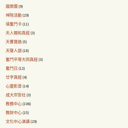
國樂團
(9)
坤院活動
(29)
填奮鬥卡
(11)
天人親和真經
(3)
天曹寶誥
(5)
天聲人語
(18)
奮鬥平等大同真經
(3)
奮鬥日
(12)
廿字真經
(4)
心靈影音
(14)
成大宗哲社
(3)
教務中心
(106)
教財中心
(15)
文化中心演講
(29)