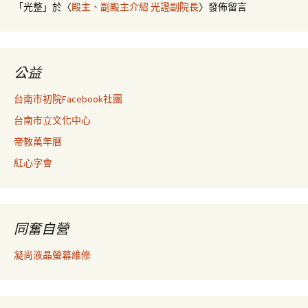
「
光整
」於〈
殿主、副殿主介紹 光證副院長
〉發佈留言
公益
台南市初院Facebook社團
台南市立文化中心
帝教萬年曆
紅心字會
同奮自營
凝尚液晶螢幕維修