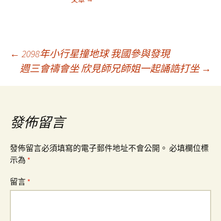
文
←
2098年小行星撞地球 我國參與發現
週三會禱會坐 欣見師兄師姐一起誦誥打坐
→
章
導
發佈留言
覽
發佈留言必須填寫的電子郵件地址不會公開。
必填欄位標
示為
*
留言
*