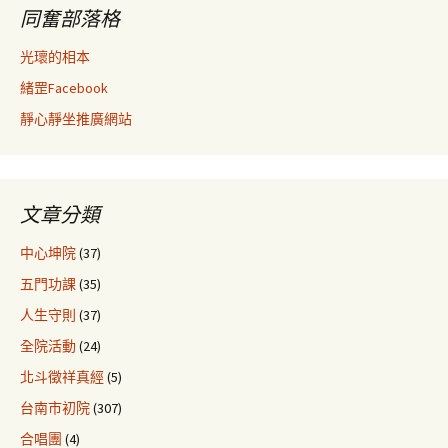
同奮部落格
光瓌的相本
緒罡Facebook
靜心靜坐推廣網站
文章分類
中心坤院
(37)
五門功課
(35)
人生守則
(37)
全院活動
(24)
北斗徵祥真經
(5)
台南市初院
(307)
合唱團
(4)