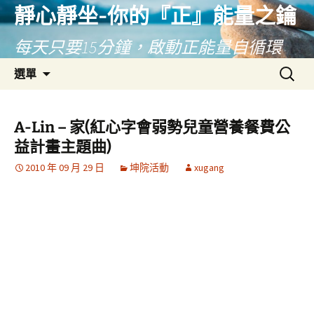
靜心靜坐-你的『正』能量之鑰
每天只要15分鐘，啟動正能量自循環
跳
搜
選單
至
尋
主
關
要
鍵
A-Lin – 家(紅心字會弱勢兒童營養餐費公
內
字:
益計畫主題曲)
容
2010 年 09 月 29 日
坤院活動
xugang