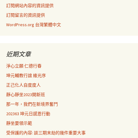
訂閱網站內容的資訊提供
訂閱留言的資訊提供
WordPress.org 台灣繁體中文
近期文章
淨心立願 仁德行春
坤元輔教行誼 維光序
正己化人自度度人
靜心靜坐2023開新班
那一年，我們在新境界奮鬥
202363 坤元日感恩行動
靜坐要領示範
受保護的內容: 談三期末劫的幾件重要大事