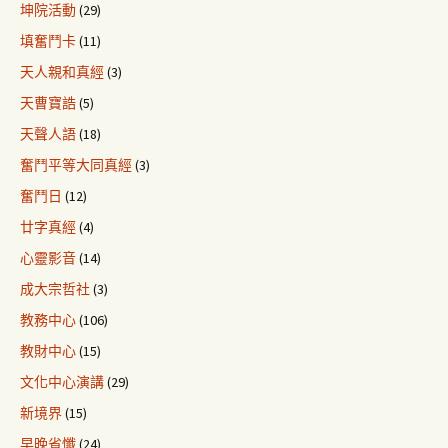
坤院活動
(29)
填奮鬥卡
(11)
天人親和真經
(3)
天曹寶誥
(5)
天聲人語
(18)
奮鬥平等大同真經
(3)
奮鬥日
(12)
廿字真經
(4)
心靈影音
(14)
成大宗哲社
(3)
教務中心
(106)
教財中心
(15)
文化中心演講
(29)
新境界
(15)
早晚省懺
(24)