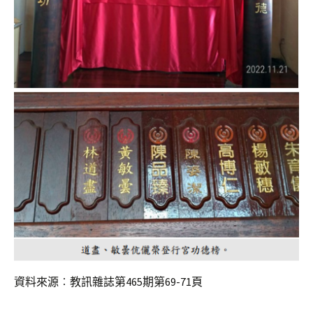
資料來源︰教訊雜誌第465期第69-71頁