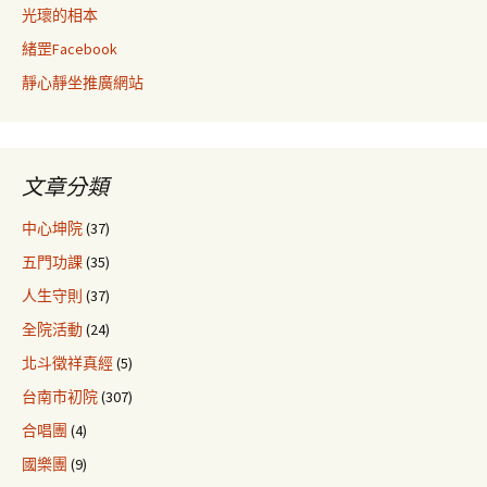
光瓌的相本
緒罡Facebook
靜心靜坐推廣網站
文章分類
中心坤院
(37)
五門功課
(35)
人生守則
(37)
全院活動
(24)
北斗徵祥真經
(5)
台南市初院
(307)
合唱團
(4)
國樂團
(9)