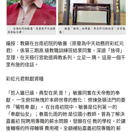
編按：教籍在台南初院的敏曇（原靈為中天劫務府彩虹元
君），係第三期高 級教職訓練班結業同奮，深諳「捨得」
至理，在天極行宮助道興教系列，立足一 隅。 這是一個千
里布施的佳話。
彩虹元君默獻資糧
「哲人雖已遠，典型在夙 昔！」敏曇同奮在天帝教的奉
獻， 一生俯仰無愧於本師世尊的教化： 修煉急頓法門的要
件「犧牲奉 獻」。 在台南初院中，敏曇是位列第 一的
「奉獻仙女」；春風化雨的她 是位國小教師，曾為了解決
嘉義初 院聘用專職的薪水問題，發願在任 教的學校，於課
後輔導的所得輔導 費用裡，全額補貼嘉義初院專職的 薪