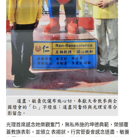
光理首席感念她樂觀奮鬥，無私佈施的坤德典範，榮頒覆
蓋教旗表彰，並頒立 表揚狀。行宮管委會感念道盡、敏曇