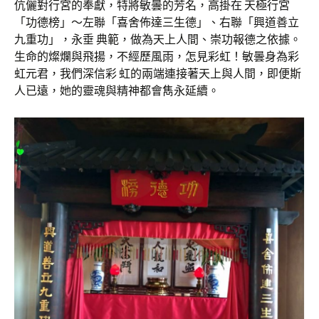
伉儷對行宮的奉獻，特將敏曇的芳名，高掛在 天極行宮
「功德榜」～左聯「喜舍佈達三生德」、右聯「興道善立
九重功」，永垂 典範，做為天上人間、崇功報德之依據。
生命的燦爛與飛揚，不經歷風雨，怎見彩虹！敏曇身為彩
虹元君，我們深信彩 虹的兩端連接著天上與人間，即便斯
人已遠，她的靈魂與精神都會雋永延續。