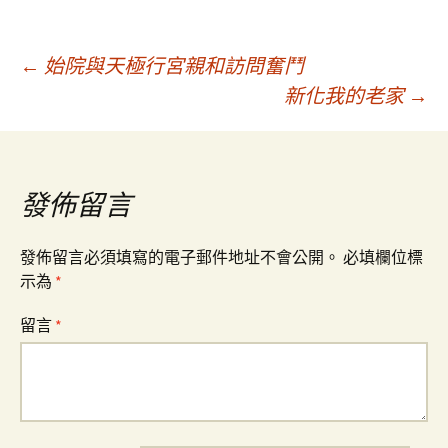
文
←
始院與天極行宮親和訪問奮鬥
新化我的老家
→
章
導
發佈留言
覽
發佈留言必須填寫的電子郵件地址不會公開。
必填欄位標
示為
*
留言
*