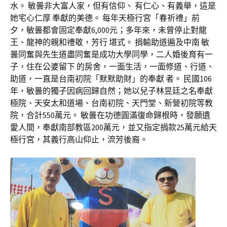
水。 敏曇非大富人家，但有信仰、 有仁心、有義舉，這是
她宅心仁厚 奉獻的美德。 每年天極行宮「春祈禮」前
夕，敏曇都會固定奉獻6,000元；多年來，未曾停止對龍
王、龍神的親和禮敬，芳行 堪式。 捐輸助道遍及中南 敏
曇同奮與先生道盡同奮是成功大學同學，二人婚後育有一
子，住在公婆留下 的房舍，一面生活，一面修道、行道、
助道，一直是台南初院「默默助財」的奉獻 者。 民國106
年，敏曇的獨子因病回歸自然；她以兒子林昱廷之名奉獻
極院、天安太和道場、台南初院、天門堂、新營初院等教
院，合計550萬元。 敏曇在功德圓滿復命歸根時，發願遺
愛人間，奉獻南部教區200萬元，並又指定捐款25萬元給天
極行宮，其義行高山仰止，流芳後裔。