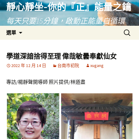
靜心靜坐-你的『正』能量之鑰
每天只要15分鐘，啟動正能量自循環
跳
搜
選單
至
尋
主
關
要
鍵
學道深諳捨得至理 偉哉敏曇奉獻仙女
內
字:
2022 年 12 月 14 日
台南市初院
xugang
容
專訪/楊靜聲開導師 照片提供/林道盡