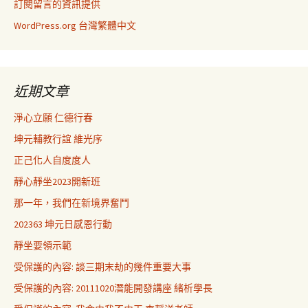
訂閱留言的資訊提供
WordPress.org 台灣繁體中文
近期文章
淨心立願 仁德行春
坤元輔教行誼 維光序
正己化人自度度人
靜心靜坐2023開新班
那一年，我們在新境界奮鬥
202363 坤元日感恩行動
靜坐要領示範
受保護的內容: 談三期末劫的幾件重要大事
受保護的內容: 20111020潛能開發講座 緒析學長