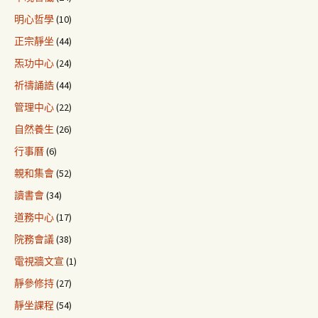
明心哲學
(10)
正宗靜坐
(44)
炁功中心
(24)
祈禱誦誥
(44)
管理中心
(22)
自然養生
(26)
行事曆
(6)
親和集會
(52)
讀書會
(34)
道務中心
(17)
院務會議
(38)
電視牆文宣
(1)
靜參修持
(27)
靜坐課程
(54)