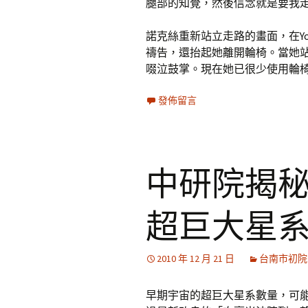
腿部的知覺，然後信念就是要我
諾克絲重新站立走路的畫面，在Yo
禱告，還抬起她離開輪椅。當她
啜泣鼓掌。現在她已很少使用輪
發佈留言
中研院揭秘
超巨大星
2010 年 12 月 21 日
台南市初院
早期宇宙的超巨大星系數量，可