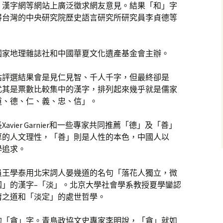
、漢字網等網站上廣泛徵求網友意見。結果「和」字
得台灣的中央研究院歷史語言研究所研究員李貞德等
國家地理雜誌社和中國華夏文化遺產基金會主辦。
估評選結果會是見仁見智、千人千字，但最終卻是
尤其是票數比較集中的漢字，排列起來幾乎就是儒家
道、德、仁、義、忠、信」。
vier Garnier和一些專家共同推薦「德」及「善」
厚的人文理性，「善」則是人性的本色，中國人以
學追求。
員王學泰用北宋詞人晏幾道的名句「落花人獨立，微
國」的漢字–「淡」。北京大學社會學系教授夏學鑾認
庸之道和「淡定」的處世哲學。
的「貪」字。青島政協文史專家李明說，「貪」就如