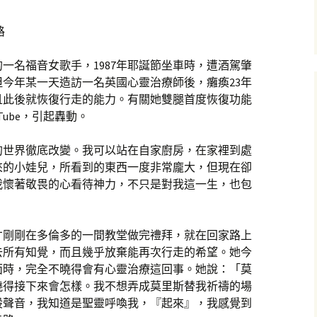
路
一名福音女歌手，1987年耶誕節坐車時，遭酒駕肇
今年某一天造訪一名英國心靈治療師後，癱瘓23年
且此後就恢復行走的能力。有關她雙腿首度恢復功能
Tube，引起轟動。
的世界徹底改變。我可以站在自家廚房，在家裡到處
來的小娃兒，所看到的東西一度非常龐大，但現在卻
我懷著敬畏的心看待神力，不只是對我這一生，也包
人才剛剛在多倫多的一間教堂做完禮拜，就在回家路上
去所有知覺，而且幾乎放棄能再次行走的希望。她今
面時，完全不曉得會有心靈治療這回事。她說：「莫
曉得接下來會怎樣。我不想弄成莫里斯替我祈禱的場
股聲音，我知道是聖靈呼喚我，『起來』，我感覺到