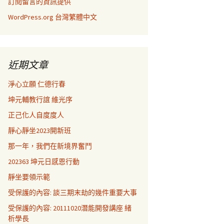
訂閱留言的資訊提供
WordPress.org 台灣繁體中文
近期文章
淨心立願 仁德行春
坤元輔教行誼 維光序
正己化人自度度人
靜心靜坐2023開新班
那一年，我們在新境界奮鬥
202363 坤元日感恩行動
靜坐要領示範
受保護的內容: 談三期末劫的幾件重要大事
受保護的內容: 20111020潛能開發講座 緒
析學長