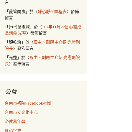
言
「
愛管閒事
」於〈
靜心靜坐課程表
〉發佈
留言
「
(^0^)葉淑深
」於〈
102年11月22日心靈成
長講命 光整
〉發佈留言
「
顏乾治
」於〈
殿主、副殿主介紹 光證副
院長
〉發佈留言
「
光整
」於〈
殿主、副殿主介紹 光證副院
長
〉發佈留言
公益
台南市初院Facebook社團
台南市立文化中心
帝教萬年曆
紅心字會