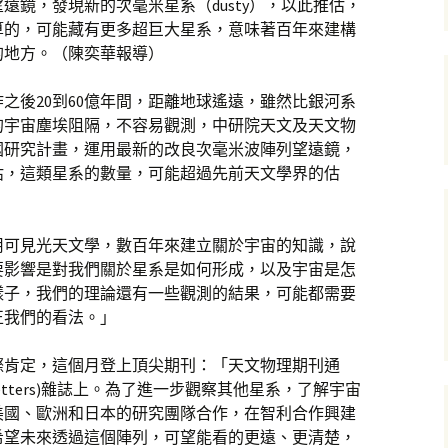
遠鏡，發現新的次毫米星系（dusty），以此推估，
算的，可能藏有更多超巨大星系，意味著百年來建構
的地方。（陳奕華報導）
之後20到60億年間，距離地球遙遠，雖然比銀河系
的宇宙塵埃阻隔，不容易觀測，中研院天文及天文物
國研究計畫，運用最新的改良次毫米波陣列望遠鏡，
估，這類星系的數量，可能超過先前天文學界的估
用可見光天文學，數百年來建立關於宇宙的知識，說
要影響是對我們關於星系是如何形成，以及宇宙是怎
樣子，我們的理論還有一些觀測的結果，可能都需要
正我們的看法。」
際肯定，這個月登上頂尖期刊：「天文物理期刊通
ournal Letters)雜誌上。為了進一步觀察其他星系，了解宇宙
美國、歐洲和日本的研究團隊合作，在智利合作興建
希望未來透過這個陣列，可望能看的更遠、更清楚，