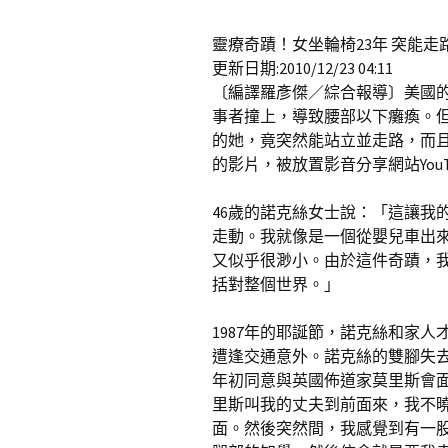
靈療奇蹟！女坐輪椅23年 突能走
更新日期:2010/12/23 04:11
〔編譯羅彥傑／綜合報導〕美國的
事者撞上，導致腰部以下癱瘓。但
的她，竟突然能站立並走路，而
的影片，被放置影音分享網站You
46歲的諾克絲女士說：「這讓我
走動。我就像是一個從嬰兒車出
又似乎很渺小。由於這件奇蹟，
括對整個世界。」
1987年的耶誕節，諾克絲和家
遭逢交通意外。諾克絲的雙腳失
年初同意與英國佈道家莫里斯會
里斯叫我的丈夫到前面來，我不
面。然後突然間，我感覺到有一