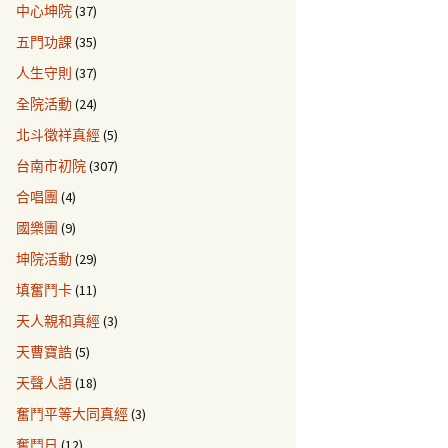
中心坤院
(37)
五門功課
(35)
人生守則
(37)
全院活動
(24)
北斗徵祥真經
(5)
台南市初院
(307)
合唱團
(4)
國樂團
(9)
坤院活動
(29)
填奮鬥卡
(11)
天人親和真經
(3)
天曹寶誥
(5)
天聲人語
(18)
奮鬥平等大同真經
(3)
奮鬥日
(12)