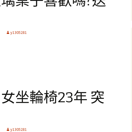
璃桌子喜歡嗎?送
y1305281
女坐輪椅23年 突
y1305281