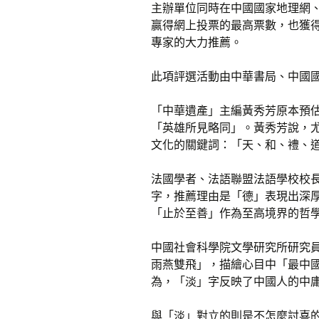
主辦單位同時在中國國家地理網
贏得網上投票的最高票數，也獲
專家的大力推薦。
此項評選活動由中華書局、中國
「中華遺產」主編黃秀芳原本預
「英雄所見略同」。黃秀芳說，
文化的關鍵詞：「天、和、禮、
法國學者、法語聯盟法語學校校長Xa
字，推薦理由是「德」表現出深
「止於至善」作為至高境界的哲
中國社會科學院文學研究所研究
雨燕雙飛」，描繪心目中「最中
為，「淡」字反映了中國人的中
與「淡」對立的則是不怎麼討喜