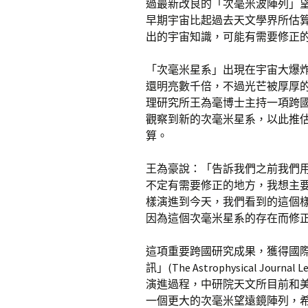
過最新改良的「次毫米波陣列」望
早期宇宙比起過去天文學界所估
出的宇宙知識，可能有需要修正
「次毫米星系」出現在宇宙大爆炸
還明亮數千倍，不過光芒被厚厚
理研究所王為毫博士主持一項跨
觀察到新的次毫米星系，以此推
算。
王為豪說：「告訴我們之前我們
不定有需要修正的地方，我想主
樣演進到今天，我們看到的這個
因為這個次毫米星系的存在而修
這項重要跨國研究成果，獲得國
訊」(The Astrophysical J
演進過程，中研院天文所目前和
一個更大的次毫米望遠鏡陣列，