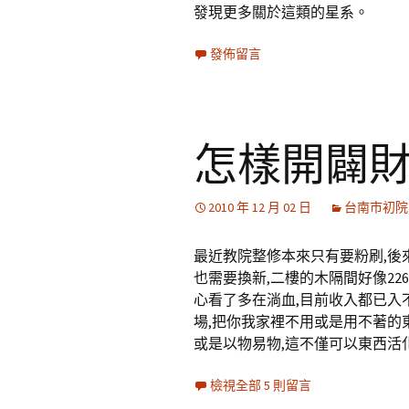
發現更多關於這類的星系。
發佈留言
怎樣開闢
2010 年 12 月 02 日
台南市初院
最近教院整修本來只有要粉刷,後
也需要換新,二樓的木隔間好像22
心看了多在淌血,目前收入都已入
場,把你我家裡不用或是用不著的
或是以物易物,這不僅可以東西活
檢視全部 5 則留言