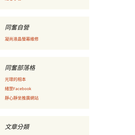
同奮自營
凝尚液晶螢幕維修
同奮部落格
光瓌的相本
緒罡Facebook
靜心靜坐推廣網站
文章分類