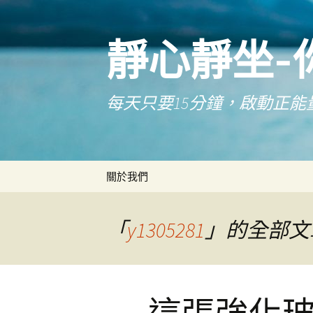
靜心靜坐-
每天只要15分鐘，啟動正能
跳
關於我們
至
主
要
「
y1305281
」的全部文
內
容