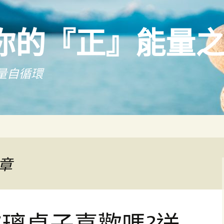
你的『正』能量
量自循環
章