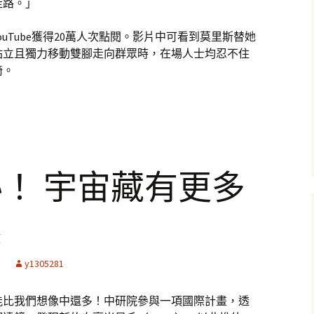
走路。」
uTube獲得20萬人次點閱。影片中可看到莫里斯替她
站立且獨力移動雙腳走向群眾時，在場人士均忍不住
椅。
！ 宇宙藏有更多
系
y1305281
能比我們想像中還多！中研院參與一項國際計畫，透