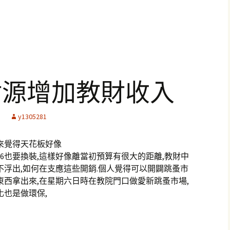
財源增加教財收入
y1305281
來覺得天花板好像
66也要換裝,這樣好像離當初預算有很大的距離,教財中
不浮出,如何在支應這些開銷.個人覺得可以開闢跳蚤市
東西拿出來,在星期六日時在教院門口做愛新跳蚤市場,
化也是做環保,