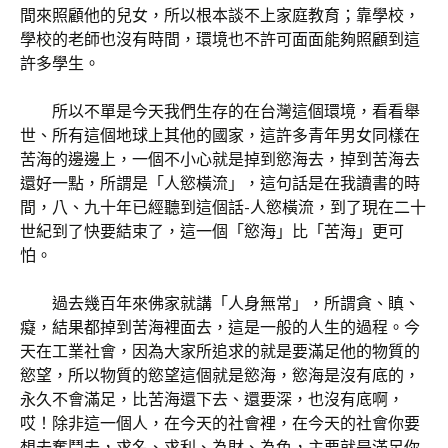
間來照顧他的兒女，所以根本談不上家庭教育；靠學校，
學校的老師也沒有時間，環境也不許可面面能夠照顧到這
許多學生。
所以不單是今天我們生存的在台灣這個環境，看看舉
世、所有這個地球上其他的國家，這許多青年男女同樣在
苦海的邊邊上，一個不小心就是掉到慾海去，掉到苦海去
還好一點，所謂是「人慾橫流」，這句話是在我讀書的時
間，八、九十年已經聽到這個話-人慾橫流，到了現在二十
世紀到了快要結束了，這一個「慾海」比「苦海」更可
怕。
過去幾百年來佛家就講「人身無常」，所謂貪、瞋、
癡，結果都掉到苦海裡面去，這是一般的人生的過程。今
天在工業社會，因為大家所追求的就是要滿足他的物質的
慾望，所以物質的慾望這個就是慾海，慾海是沒有底的，
永久不會滿足，比苦海還下去、還要深，也沒有底啊，
哎！除非這一個人，在今天的社會裡，在今天的社會你要
想去奮鬥去，求名、求利、為財、為色，主要就是滿足你