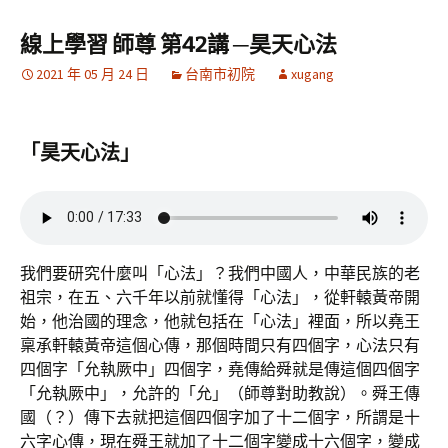
線上學習 師尊 第42講 ─昊天心法
2021 年 05 月 24 日
台南市初院
xugang
「昊天心法」
我們要研究什麼叫「心法」？我們中國人，中華民族的老
祖宗，在五、六千年以前就懂得「心法」，從軒轅黃帝開
始，他治國的理念，他就包括在「心法」裡面，所以堯王
稟承軒轅黃帝這個心傳，那個時間只有四個字，心法只有
四個字「允執厥中」四個字，堯傳給舜就是傳這個四個字
「允執厥中」，允許的「允」（師尊對助教說）。舜王傳
國（？）傳下去就把這個四個字加了十二個字，所謂是十
六字心傳，現在舜王就加了十二個字變成十六個字，變成