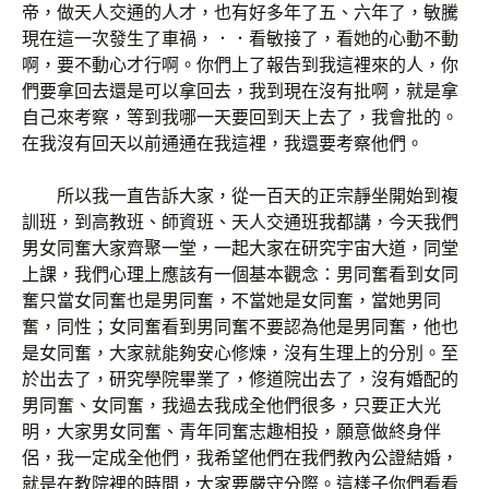
帝，做天人交通的人才，也有好多年了五、六年了，敏騰
現在這一次發生了車禍，．．看敏接了，看她的心動不動
啊，要不動心才行啊。你們上了報告到我這裡來的人，你
們要拿回去還是可以拿回去，我到現在沒有批啊，就是拿
自己來考察，等到我哪一天要回到天上去了，我會批的。
在我沒有回天以前通通在我這裡，我還要考察他們。
所以我一直告訴大家，從一百天的正宗靜坐開始到複
訓班，到高教班、師資班、天人交通班我都講，今天我們
男女同奮大家齊聚一堂，一起大家在研究宇宙大道，同堂
上課，我們心理上應該有一個基本觀念：男同奮看到女同
奮只當女同奮也是男同奮，不當她是女同奮，當她男同
奮，同性；女同奮看到男同奮不要認為他是男同奮，他也
是女同奮，大家就能夠安心修煉，沒有生理上的分別。至
於出去了，研究學院畢業了，修道院出去了，沒有婚配的
男同奮、女同奮，我過去我成全他們很多，只要正大光
明，大家男女同奮、青年同奮志趣相投，願意做終身伴
侶，我一定成全他們，我希望他們在我們教內公證結婚，
就是在教院裡的時間，大家要嚴守分際。這樣子你們看看