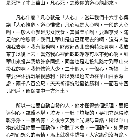
是死掉了才上華山，凡心死，之後你的道心能起來。
凡心什麼？凡心就是「人心」，當年我們十六字心傳
講「人心惟危、道心惟微」凡心就是人心啊，一般的人心
啊，一般人心就是男女飲食、富貴榮華啊，要想享受、滿
足他的物慾啊，我們上華山是自己願意去的啊，沒有人勉
強我去啊，我有職務啊，財政部西北鹽務特派員啊，我放
棄了以後上去，當然我心裡面乾乾淨淨可以不動心啊。到
華山來投奔我這許多同道、同奮也是走投無路才到華山來
投我的啊，我們儘管人少，二十個人，一條心，祈禱 上
帝要保佑抗戰最後勝利。所以我謹遵天命在華山白雲深
處，兩千八百公尺，天天祈禱抗戰最後勝利，一面看守西
北門戶，確保關中一方淨土。
所以一定要自動自發的人，他才懂得這個道理，要把
這個心，骯髒不堪，垃圾、一肚子垃圾的，要把它煉得乾
乾淨淨、一無所有，之後今天我上光殿唸皇誥，所以華山
模式就是你要一個動作，你聽了木魚，一個動作，如果你
心裡面想旁的事情，馬上就發生錯誤，人家跪你沒有跪、