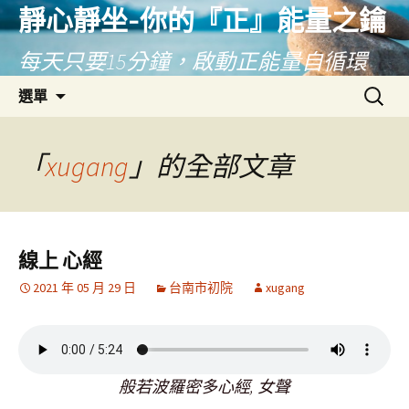
靜心靜坐-你的『正』能量之鑰
每天只要15分鐘，啟動正能量自循環
跳
搜
選單
至
尋
主
關
要
鍵
「
xugang
」的全部文章
內
字:
容
線上 心經
2021 年 05 月 29 日
台南市初院
xugang
般若波羅密多心經, 女聲