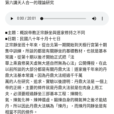
第六講天人合一的理論研究
■主題：概說帝教正宗靜坐與道家修持之不同
■日期：民國八十年十月十七日
正宗靜坐班十年來，從台北第一期開始到天極行宮第十期
集中訓練，所談的都是有關靜坐的基礎教材，也就是基本
常識，從第十期以後才開始正式把「法
華上乘直修昊天虛無大道自然無為心法」公開傳授，在此
以前所談的大部分都是有關丹鼎大法｜道家幾千年來的丹
鼎大法基本常識。因為丹鼎大法經過千千萬
萬的人在研究、追求、實驗以後證明：丹鼎大法是 一個上
帝的正統，主要的條件就是丹鼎大法就是在肉身上用工
夫，必須要經過靜坐三部基本工程：煉精化
氣、煉氣化神、煉神還虛。鍛煉自身的精氣神之後才能結
丹，所以因此丹鼎大法稱為「煉丹」，而煉丹同靜坐是有
相當不同的條件。