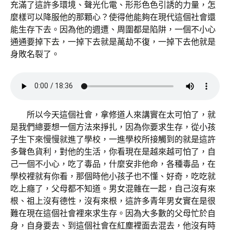
充滿了這許多環境、聲光化電、形形色色引誘的力量，怎
麼樣可以降服他的那顆心？使得他能夠在現代這個社會還
能生存下去。因為他的週遭、周圍都是陷阱，一個不小心
通通要掉下去，一掉下去就是萬劫不復，一掉下去他就是
身敗名裂了。
所以今天這個社會，拿修道人來講實在太可怕了，就
是我們總要想一個方法來掙扎，因為你要求生存，從小孩
子生下來慢慢就進了學校，一進學校所接觸到的就是這許
多聲色貨利，對他的生活，你看現在是越來越可怕了，自
己一個不小心，吃了毒品，什麼安非他命，各種毒品，在
學校裡就有你看，那個時他小孩子也不懂、好奇，吃吃就
吃上癮了，父母都不知道。男女混雜在一起，自己沒有來
根、祖上沒有德性，沒有來根，這許多青年男女實在是很
難在現在這個社會裡來求生存。因為大多數的父母忙於自
身，自身要去、到這個社會在紅塵裡面去混去，他沒有時