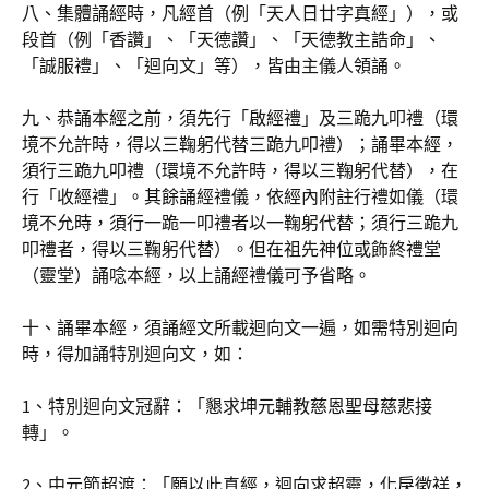
八、集體誦經時，凡經首（例「天人日廿字真經」），或
段首（例「香讚」、「天德讚」、「天德教主誥命」、
「誠服禮」、「迴向文」等），皆由主儀人領誦。
九、恭誦本經之前，須先行「啟經禮」及三跪九叩禮（環
境不允許時，得以三鞠躬代替三跪九叩禮）；誦畢本經，
須行三跪九叩禮（環境不允許時，得以三鞠躬代替），在
行「收經禮」。其餘誦經禮儀，依經內附註行禮如儀（環
境不允時，須行一跪一叩禮者以一鞠躬代替；須行三跪九
叩禮者，得以三鞠躬代替）。但在祖先神位或飾終禮堂
（靈堂）誦唸本經，以上誦經禮儀可予省略。
十、誦畢本經，須誦經文所載迴向文一遍，如需特別迴向
時，得加誦特別迴向文，如：
1、特別迴向文冠辭：「懇求坤元輔教慈恩聖母慈悲接
轉」。
2、中元節超渡：「願以此真經，迴向求超靈，化戾徵祥，