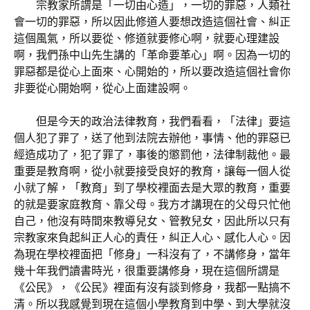
宗教家所謂是「一切由心造」，一切的罪惡，人類社
會一切的罪惡，所以因此修道人要想改造這個社會、糾正
這個風氣，所以要從、修道就要修心啊，就要心理建設
啊，我們孫中山先生講的「革命要革心」啊。因為一切的
罪惡都是從心上面來、心開始的，所以要改造這個社會你
非要從心開始啊，從心上面建設啊。
但是今天的政治法律教育，我們看看，「法律」要這
個人犯了罪了，送了他到法院去辦他，事情、他的罪惡已
經造成功了，犯了罪了，事後的懲罰他，法律制裁他。最
重要是教育啊，從小就要接受良好的教育，讓每一個人從
小就了解，「教育」到了學校裡面去是大眾的教育，重要
的就是要家庭教育、靠父母。我方才講現在的父母只忙他
自己，他沒有時間來教導兒女、管教兒女，因此所以只有
宗教家來負起糾正人心的責任，糾正人心、感化人心。因
為現在學校裡面把「修身」一科沒有了，不講修身，當年
幾十年我們讀書時光，很重要講修身，現在這個所謂是
《公民》，《公民》裡面有沒有談到修身，我都一點搞不
清。所以我感覺到現在這個小學教育到中學、到大學就沒