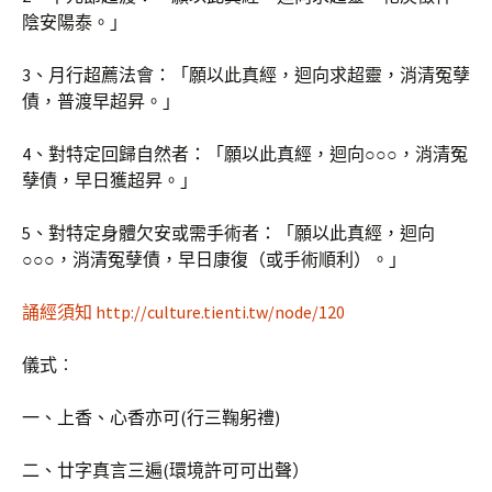
陰安陽泰。」
3、月行超薦法會：「願以此真經，迴向求超靈，消清冤孽
債，普渡早超昇。」
4、對特定回歸自然者：「願以此真經，迴向○○○，消清冤
孽債，早日獲超昇。」
5、對特定身體欠安或需手術者：「願以此真經，迴向
○○○，消清冤孽債，早日康復（或手術順利）。」
誦經須知
http://culture.tienti.tw/node/120
儀式︰
一、上香、心香亦可(行三鞠躬禮)
二、廿字真言三遍(環境許可可出聲）