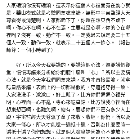
人家磕頭你沒有磕頭，這表示你這個人心裡面有在動心就
是。華山模式就是考驗同奮唸皇誥，無形中宇宙監經大天
尊看得最清楚啊，人家都跪下了，你還在想東西不跪下
啊，你心不在啊，心不在焉，主要就是心啊，你的心在哪
裡啊？沒有一致、動作不一致。一定我過去規定要二十五
個人一致、動作一致，就表示二十五個人一條心。（報告
師尊：一個小時到了）
好，所以今天我要講的，要講這個心法，還要講個幾
堂，慢慢再講來分析給你們聽什麼叫「心」？所以主要講
心法，就是今天拿我們同奮來講，我方才直接譬喻，就拿
唸皇誥來講，表面上的一切都是假的，穿道袍穿得一致、
大家洗洗手、漱漱口，好上殿了，比方你們通通心裡光
明，心裡面一心不亂，專心來唸皇誥，比方說我心裡面在
想東想西啊，也難免啊，總有，要想你們不管有多少人上
殿，宇宙監經大天尊派了童子來收、收經，你們，所以要
大家一條心，所以才能唸一遍抵十遍，否則為什麼要唸一
遍抵十遍？你們想想。就是個人唸皇誥因為心不能放下，