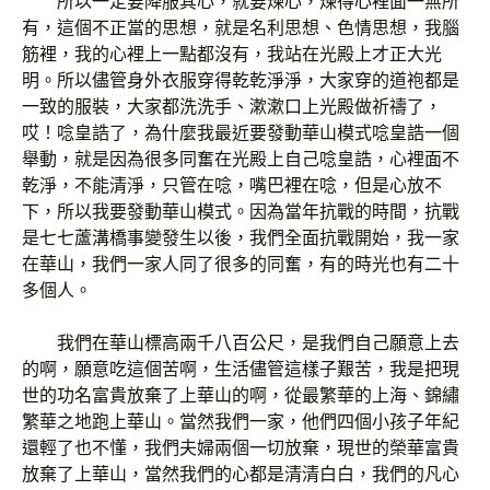
所以一定要降服其心，就要煉心，煉得心裡面一無所
有，這個不正當的思想，就是名利思想、色情思想，我腦
筋裡，我的心裡上一點都沒有，我站在光殿上才正大光
明。所以儘管身外衣服穿得乾乾淨淨，大家穿的道袍都是
一致的服裝，大家都洗洗手、漱漱口上光殿做祈禱了，
哎！唸皇誥了，為什麼我最近要發動華山模式唸皇誥一個
舉動，就是因為很多同奮在光殿上自己唸皇誥，心裡面不
乾淨，不能清淨，只管在唸，嘴巴裡在唸，但是心放不
下，所以我要發動華山模式。因為當年抗戰的時間，抗戰
是七七蘆溝橋事變發生以後，我們全面抗戰開始，我一家
在華山，我們一家人同了很多的同奮，有的時光也有二十
多個人。
我們在華山標高兩千八百公尺，是我們自己願意上去
的啊，願意吃這個苦啊，生活儘管這樣子艱苦，我是把現
世的功名富貴放棄了上華山的啊，從最繁華的上海、錦繡
繁華之地跑上華山。當然我們一家，他們四個小孩子年紀
還輕了也不懂，我們夫婦兩個一切放棄，現世的榮華富貴
放棄了上華山，當然我們的心都是清清白白，我們的凡心