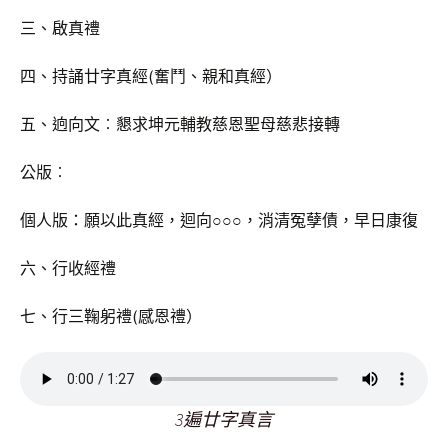
三、啟真禮
四、持誦廿字真經(奮鬥、親和真經）
五、逈向文︰懇求坤元輔教慈恩聖母慈悲接轉
公版︰
個人版：願以此真經，迴向○○○，消清冤孽債，早日康復
六、行收經禮
七、行三鞠躬禮(感恩禮）
3遍廿字真言