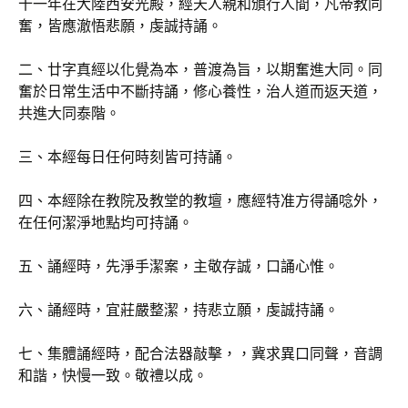
十一年在大陸西安光殿，經天人親和頒行人間，凡帝教同
奮，皆應澈悟悲願，虔誠持誦。
二、廿字真經以化覺為本，普渡為旨，以期奮進大同。同
奮於日常生活中不斷持誦，修心養性，治人道而返天道，
共進大同泰階。
三、本經每日任何時刻皆可持誦。
四、本經除在教院及教堂的教壇，應經特准方得誦唸外，
在任何潔淨地點均可持誦。
五、誦經時，先淨手潔案，主敬存誠，口誦心惟。
六、誦經時，宜莊嚴整潔，持悲立願，虔誠持誦。
七、集體誦經時，配合法器敲擊，，冀求異口同聲，音調
和諧，快慢一致。敬禮以成。