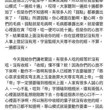
因此這個念力不能集中，效果就減輕，所以現在我發動華
山模式「一遍抵十遍」。哎呀，大家聽到一遍抵十遍都參
加了，但是你們不知道啊，有很多人的「弱點」都暴露出
來了，「弱點」所謂弱點，你心裡面在動啊，動心啊，你
們的毛病、弱點就是毛病啊，毛病都暴露出來，就是儘管
心裡面在貪「哎呀，唸一便可以抵十遍」但是你的心放不
下，結果還是上面沒有收你的經，你在這裡登記沒有用，
人事上登記沒有用，宇宙監經大天尊不收你的經，不算，
一遍都沒有。
今天我給你們講老實話，有很多人唸的經等於沒有
唸，沒有收經，「收經」懂不懂？欸！因為你們的心放不
下來啊，動作不一致啊有很多人已經跪下去要磕頭了「慈
心哀求金闕玄穹主高上玉皇赦罪大天尊玄穹高上帝」一個
「帝」字一定頭要磕到榻榻米上面，人家有很多人誠心的
人、一心不亂，唸到「帝」字頭磕到榻榻米，還有兩個人
心裡面胡思亂想剛剛跪下去，你看這個表示他心口不一，
心裡面不淨啊，所以無形中收經的童子就沒有收他的經，
你們自己都不知道啊，華山模式就是要動作要畫一，因此