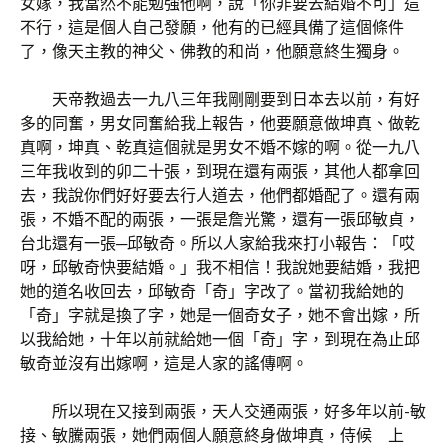
女嫁，我當然不能勉強他啊，說「你非要去結婚不可」這
不行，這是個人自己發願，他有的已經具備了這個條件
了，像天主教的神父、佛教的和尚，他願意終生獨身。
天帝教過去一九八三年我剛剛要到日本去以前，有好
多的同奮，男女同奮給我上報告，他要願意做坤真、做乾
真啊，坤真、乾真這個就是男女不婚不嫁的啊。從一九八
三年我收到的卯二十張，到現在還有兩張，其他人都拿回
去，我說你們好好要去行人道去，他們都婚配了。還有兩
張，不婚不配的兩張，一張是詹光驚，還有一張邱敏貞，
台北還有一張─邱敏奇。所以人家給我來打小報告：「哎
呀，邱敏奇快要結婚。」我不相信！我說她要結婚，我把
她的道名收回去，邱敏奇「奇」字改了。當初我給她的
「奇」字就是換了字，她是一個奇女子，她不會出嫁，所
以我給她，十年以前就給她一個「奇」字，到現在為止邱
敏奇並沒有出嫁啊，這是人家的謠傳啊。
所以現在又接到兩張，天人交通兩張，好多年以前-敏
接、敏騰兩張，她們兩個人願意終身做坤真，侍候 上