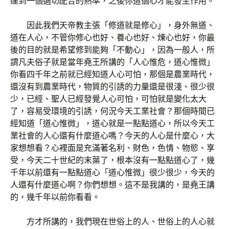
達到一個適切配合的熱準，之後你這個心才能發生作用。
因此我們天帝教主張「修道就是修心」，身外無道、
道在人心，不管你修心也好、養心也好、煉心也好，你最
後的目的就是希望修到能夠「不動心」，因為一般人，所
謂凡夫俗子就是當年堯王所講的「人心惟危，道心惟微」
你看四千年之前就已經知道人心可怕，那個是農業時代，
還沒有到農業時代，物質的引誘的力量還是很淺、很少很
少，已經、聖人已經發覺人心可怕，可怕就是變化太大
了，容易受環境的引誘，何況今天工業社會？那個時間已
經知道「道心惟微」，道心就是一點點道心，所以今天工
業社會的人心還有什麼道心嗎？今天的人心是什麼心，大
家想想看？心裡面是充滿著名利、財色，色情、物慾、享
受，今天二十世紀的末葉了，根本沒有一點點道心了，幾
千年以前還有一點點道心「道心惟微」很少很少，今天的
人還有什麼道心啊？你們想想。這不是我講的，是堯王講
的，幾千年以前你看看。
方才所講的，我們現在世俗上的人、世俗上的人心就