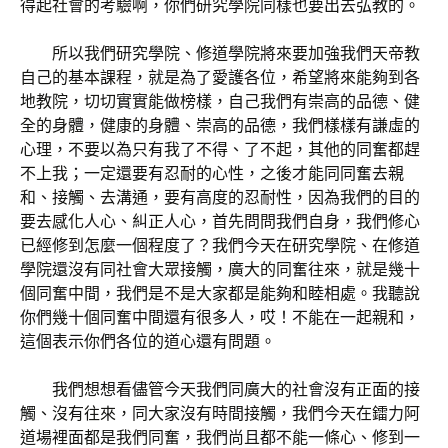
得起社會的考驗啊，你們研究學院同樣也要出去弘教的。
所以我們研究學院、修道學院將來要加強我們天帝教
自己的基本課程，就是為了愛護各位，希望將來能夠到各
地教院，切切實實能做榜樣，自己我們有崇高的品德、健
全的身體，健康的身體、崇高的品德，我們樣樣有謙虛的
心理，不要以為只有我了不得、了不起，其他的同奮都趕
不上我；一定還要有忍耐的心性，之後才能同同奮去親
和、接觸、去溝通，要有高度的忍耐性，因為我們的目的
要去感化人心、糾正人心，首先問問我們自身，我們修心
已經修到怎麼一個程度了？我們今天在研究學院、在修道
學院還沒有同社會大眾接觸，廣大的同奮往來，就是幾十
個同奮中間，我們是不是大家都是能夠和睦相處。我聽說
你們幾十個同奮中間還有很多人，哎！不能在一起親和，
這個表示你們各位的道心還有問題。
我們想想看儘管今天我們同廣大的社會沒有正面的接
觸、沒有往來，同大家沒有時間接觸，我們今天在鐳力阿
道場裡面都是我們同奮，我們尚且都不能一條心、修到一