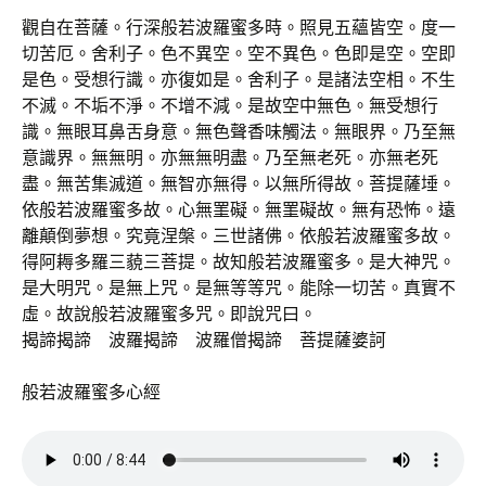
觀自在菩薩。行深般若波羅蜜多時。照見五蘊皆空。度一
切苦厄。舍利子。色不異空。空不異色。色即是空。空即
是色。受想行識。亦復如是。舍利子。是諸法空相。不生
不滅。不垢不淨。不增不減。是故空中無色。無受想行
識。無眼耳鼻舌身意。無色聲香味觸法。無眼界。乃至無
意識界。無無明。亦無無明盡。乃至無老死。亦無老死
盡。無苦集滅道。無智亦無得。以無所得故。菩提薩埵。
依般若波羅蜜多故。心無罣礙。無罣礙故。無有恐怖。遠
離顛倒夢想。究竟涅槃。三世諸佛。依般若波羅蜜多故。
得阿耨多羅三藐三菩提。故知般若波羅蜜多。是大神咒。
是大明咒。是無上咒。是無等等咒。能除一切苦。真實不
虛。故說般若波羅蜜多咒。即說咒曰。
揭諦揭諦 波羅揭諦 波羅僧揭諦 菩提薩婆訶
般若波羅蜜多心經