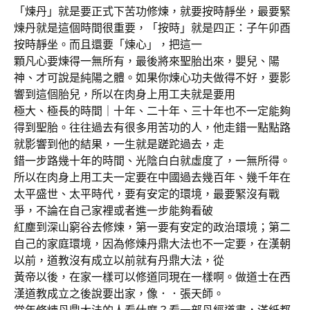
「煉丹」就是要正式下苦功修煉，就要按時靜坐，最要緊
煉丹就是這個時間很重要，「按時」就是四正：子午卯酉
按時靜坐。而且還要「煉心」，把這一
顆凡心要煉得一無所有，最後將來聖胎出來，嬰兒、陽
神、才可說是純陽之體。如果你煉心功夫做得不好，要影
響到這個胎兒，所以在肉身上用工夫就是要用
極大、極長的時間｜十年、二十年、三十年也不一定能夠
得到聖胎。往往過去有很多用苦功的人，他走錯一點點路
就影響到他的結果，一生就是蹉跎過去，走
錯一步路幾十年的時間、光陰白白就虛度了，一無所得。
所以在肉身上用工夫一定要在中國過去幾百年、幾千年在
太平盛世、太平時代，要有安定的環境，最要緊沒有戰
爭，不論在自己家裡或者進一步能夠看破
紅塵到深山窮谷去修煉，第一要有安定的政治環境；第二
自己的家庭環境，因為修煉丹鼎大法也不一定要，在漢朝
以前，道教沒有成立以前就有丹鼎大法，從
黃帝以後，在家一樣可以修道同現在一樣啊。做道士在西
漢道教成立之後說要出家，像．．張天師。
當年修煉丹鼎大法的人看什麼？看一部丹經道書，滿紙都