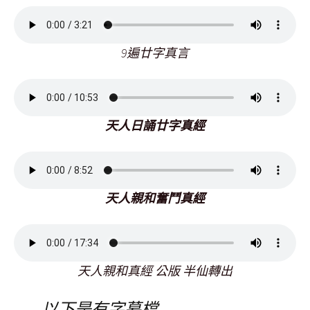
9遍廿字真言
天人日誦廿字真經
天人親和奮鬥真經
天人親和真經 公版 半仙轉出
以下是有字幕檔