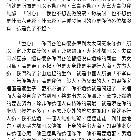
個就是所謂是可以不動心啊，富貴不動心，大富大貴與我
無緣，「財心」，我也不想去做股票、發橫財，也不想說
是什麼六合彩、什麼彩，這種發橫財的心是你們各位都沒
有，這是真了不起。
「色心」，你們各位有很多得到太太同意來修道，所
以一定要夫婦雙修，到了要緊關頭，大家才都可以、夫婦
可以互諒，還有很多你們各位都還沒有婚嫁的同奮，男女
同奮，這是更了不起，但是天帝教是主張行人道，先盡人
道，我們為了宇宙繼起的生命，就是中國人所講「不孝有
三、無後為大」這是我們一般人，做父母的人，如果你家
裡面是獨生子，更不必講了，你不婚這就是問題了，家裡
面人道沒有完全盡到啊，將來出去以後還要、應該要繼續
的要去努力。除非你這個人有特殊的稟賦，就是現在你的
坐功已經差不多了，不需要身外的陰陽來調和，我就不行
人道、我不結婚，一個人無掛無礙、輕輕鬆鬆，到什麼地
方，到天邊去都可以傳佈 上帝的宇宙大道，如果他本身
有這個心願，他已經具備這個條件，他不需要婚配、男婚