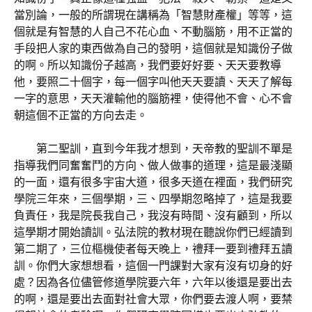
當別論，一般的所謂現在講稱為「智慧財產權」等等，這
個就是有智慧的人自己不花心血、不動腦筋，用不正當的
手段把人家的東西做為自己的發明，這個就是知識份子做
的啊。所以知識份子越高，我們要好好要、天天要教導
他，要照二十個字，每一個字叫他天天要讀、天天了解每
一字的意思，天天灌輸他的腦筋裡，使得他不會、心不會
朝這個不正當的方向去走。
第二聖訓，直到今年我才想到，天帝教的聖訓不單是
指導我們同奮奮鬥的方向、做人做事的道理，這是最淺顯
的一面，還有很多宇宙大道，很多天道在裡面，我們研究
學院三年來，三個學期，三、四學期忽略掉了，這是我要
負責任，我是院長我自己，我沒有時間、沒有顧到，所以
這學期才開始讀訓。弘法院的教材現在聽說你們已經讀到
第二期了，三位樞機使者每天晚上，禮拜一要到禮拜五讀
訓。你們大家想想看，這個一門課對大家有沒有切身的好
處？因為各位儘管修道學院要六年，六年以後還是要出去
的啊，還是要出去面對社會大眾，你們要去渡人啊，要禁