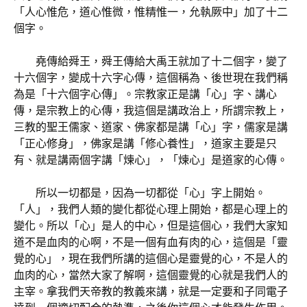
「人心惟危，道心惟微，惟精惟一，允執厥中」加了十二
個字。
堯傳給舜王，舜王傳給大禹王就加了十二個字，變了
十六個字，變成十六字心傳，這個稱為、後世現在我們稱
為是「十六個字心傳」。宗教家正是講「心」字、講心
傳，是宗教上的心傳，我這個是講政治上，所謂宗教上，
三教的聖王儒家、道家、佛家都是講「心」字，儒家是講
「正心修身」，佛家是講「修心養性」，道家主要是只
有、就是講兩個字講「煉心」，「煉心」是道家的心傳。
所以一切都是，因為一切都從「心」字上開始。
「人」，我們人類的變化都從心理上開始，都是心理上的
變化。所以「心」是人的中心，但是這個心，我們大家知
道不是血肉的心啊，不是一個有血有肉的心，這個是「靈
覺的心」，現在我們所講的這個心是靈覺的心，不是人的
血肉的心，當然大家了解啊，這個靈覺的心就是我們人的
主宰。拿我們天帝教的教義來講，就是一定要和子同電子