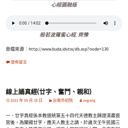
心經圓融版
般若波羅蜜心經, 齊豫
音檔來源︰http://www.buda.idv.tw/db.asp?node=130
發佈留言
線上誦真經(廿字、奮鬥、親和)
2021 年 05 月 28 日
台南市初院
xugang
一、廿字真經係本教道統第五十四代天德教主歸證清肅道
宮後，為闡揚廿字，應天人教主之請，於歲次壬午民國三